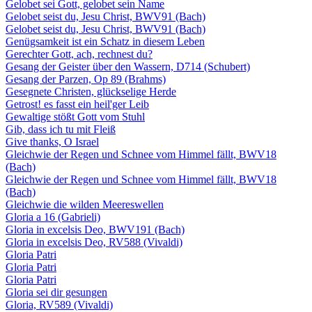
Gelobet sei Gott, gelobet sein Name
Gelobet seist du, Jesu Christ, BWV91 (Bach)
Gelobet seist du, Jesu Christ, BWV91 (Bach)
Genügsamkeit ist ein Schatz in diesem Leben
Gerechter Gott, ach, rechnest du?
Gesang der Geister über den Wassern, D714 (Schubert)
Gesang der Parzen, Op 89 (Brahms)
Gesegnete Christen, glückselige Herde
Getrost! es fasst ein heil'ger Leib
Gewaltige stößt Gott vom Stuhl
Gib, dass ich tu mit Fleiß
Give thanks, O Israel
Gleichwie der Regen und Schnee vom Himmel fällt, BWV18
(Bach)
Gleichwie der Regen und Schnee vom Himmel fällt, BWV18
(Bach)
Gleichwie die wilden Meereswellen
Gloria a 16 (Gabrieli)
Gloria in excelsis Deo, BWV191 (Bach)
Gloria in excelsis Deo, RV588 (Vivaldi)
Gloria Patri
Gloria Patri
Gloria Patri
Gloria sei dir gesungen
Gloria, RV589 (Vivaldi)