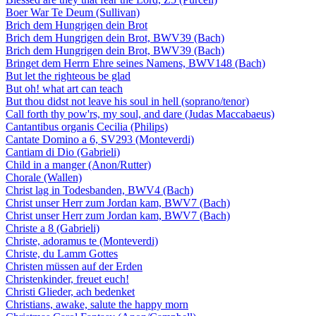
Boer War Te Deum (Sullivan)
Brich dem Hungrigen dein Brot
Brich dem Hungrigen dein Brot, BWV39 (Bach)
Brich dem Hungrigen dein Brot, BWV39 (Bach)
Bringet dem Herrn Ehre seines Namens, BWV148 (Bach)
But let the righteous be glad
But oh! what art can teach
But thou didst not leave his soul in hell (soprano/tenor)
Call forth thy pow'rs, my soul, and dare (Judas Maccabaeus)
Cantantibus organis Cecilia (Philips)
Cantate Domino a 6, SV293 (Monteverdi)
Cantiam di Dio (Gabrieli)
Child in a manger (Anon/Rutter)
Chorale (Wallen)
Christ lag in Todesbanden, BWV4 (Bach)
Christ unser Herr zum Jordan kam, BWV7 (Bach)
Christ unser Herr zum Jordan kam, BWV7 (Bach)
Christe a 8 (Gabrieli)
Christe, adoramus te (Monteverdi)
Christe, du Lamm Gottes
Christen müssen auf der Erden
Christenkinder, freuet euch!
Christi Glieder, ach bedenket
Christians, awake, salute the happy morn