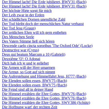
Der Himmel lacht! Die Erde jubilieret, BWV31 (Bach)
Der Himmel lacht! Die Erde jubilieret, BWV31 (Bach)
Der höchste Hirte sorgt für mich
Der Leib zwar in der Erden
Der schädlichen Dornen unendliche Zahl
Der Tod bleibt doch der menschlichen Natur verhasst
Der Tod Jesu (Graun)
Der zeitlichen Ehrn will ich gern entbehrn
Des Menschen Seele
Des Vaters Stimme ließ sich hören
Descende caelo cincta sororibus 'The Oxford Ode' (Locke)
Destructive war (Cyrus)
Deus qui beatum Marcum a 10 (Gabrieli)
Deuxième 'O': O Adonai
Dich hab ich je und je geliebet
Die Armen will der Herr umarmen
Die Armut, so Gott auf sich nimmt
Die Auferstehung und Himmelfahrt Jesu, H777 (Bach)
Die Elenden sollen essen, BWV75 (Bach)
Die Elenden sollen essen, BWV75 (Bach)
Die Feind sind all in deiner Hand
Die Himmel erzählen die Ehre Gottes, BWV76 (Bach)
Die Himmel erzählen die Ehre Gottes, BWV76 (Bach)
Die Himmel erzählen die Ehre Gottes, SWV386 (Schütz)
Die Hoffnung wart' der rechten Zeit