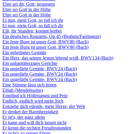
Ehre sei dir, Gott, gesungen
Ehre sei Gott in der Höhe
Ehre sei Gott in der Höhe
Ei nun, mein Gott, so fall ich dir
Ei nun, mein Gott, so fall ich dir
Eilt, ihr Stunden, kommt herbei
Ein deutsches Requiem, Op 45 (Brahms/Farrington)
Ein feste Burg ist unser Gott, BWV80 (Bach)
Ein feste Burg ist unser Gott, BWV80 (Bach)
Ein geheiligtes Gemüte
Ein Herz, das seinen Jesum lebend weiß, BWV134 (Bach)
Ein unbarmherziges Gerichte
Ein ungefärbt Gemüte, BWV24 (Bach)
Ein ungefärbt Gemüte, BWV24 (Bach)
Ein ungefärbt Gemüte, BWV24 (Bach)
Eine Stimme lässt sich hören
Elijah (Mendelssohn)
Empfind ich Höllenangst und Pein
Endlich, endlich wird mein Joch
Entziehe dich eilends, mein Herze, der Welt
Er denket der Barmherzigkeit
Er ist's, der ganz allein
Er kann und will dich lassen nicht
Er kennt die rechten Freudesstunden
Er richt's zu seinen Ehren