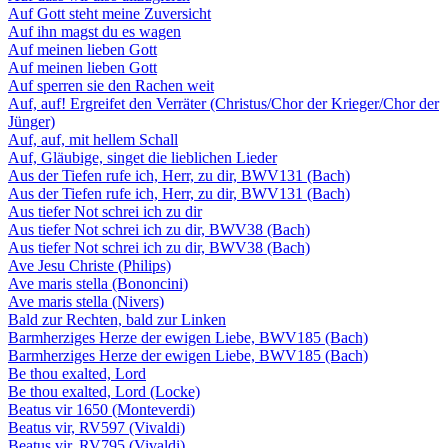
Auf Gott steht meine Zuversicht
Auf ihn magst du es wagen
Auf meinen lieben Gott
Auf meinen lieben Gott
Auf sperren sie den Rachen weit
Auf, auf! Ergreifet den Verräter (Christus/Chor der Krieger/Chor der
Jünger)
Auf, auf, mit hellem Schall
Auf, Gläubige, singet die lieblichen Lieder
Aus der Tiefen rufe ich, Herr, zu dir, BWV131 (Bach)
Aus der Tiefen rufe ich, Herr, zu dir, BWV131 (Bach)
Aus tiefer Not schrei ich zu dir
Aus tiefer Not schrei ich zu dir, BWV38 (Bach)
Aus tiefer Not schrei ich zu dir, BWV38 (Bach)
Ave Jesu Christe (Philips)
Ave maris stella (Bononcini)
Ave maris stella (Nivers)
Bald zur Rechten, bald zur Linken
Barmherziges Herze der ewigen Liebe, BWV185 (Bach)
Barmherziges Herze der ewigen Liebe, BWV185 (Bach)
Be thou exalted, Lord
Be thou exalted, Lord (Locke)
Beatus vir 1650 (Monteverdi)
Beatus vir, RV597 (Vivaldi)
Beatus vir, RV795 (Vivaldi)