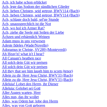
Ach, ich habe schon erblicket
Ach, lege das Sodom der sündlichen Glieder
Ach, lieben Christen, seid getrost, BWV114 (Bach)
Ach, lieben Christen, seid getrost, BWV114 (Bach)
Ach, schlage doch bald, sel'ge Stunde
Ach, unaussprechlich ist die Not
Ach, wo hol ich Armer Rat?
Ach, ziehe die Seele mit Seilen der Liebe
Ächzen und erbärmlich Weinen
Adam muss in uns verwesen
Adeste fideles (Wade/Novello)
Adoramus te Christe, SV289 (Monteverdi)
Ah Heav'n! what is't I hear?
All Canaan's heathen race
All solch dein Güt wir preisen
All solch dein Güt wir preisen
All they that see him laugh him to scorn (tenor)
Allein zu dir, Herr Jesu Christ, BWV33 (Bach)
Allein zu dir, Herr Jesu Christ, BWV33 (Bach)
Alleluia! Lobet den Herrn, ihr Diener
Alleluia: Gelobet sei Gott
Aller Augen warten, Herr
Alles nun, das ihr wollet
Alles, was Odem hat, lobe den Herrn
Alles, was von Gott geboren