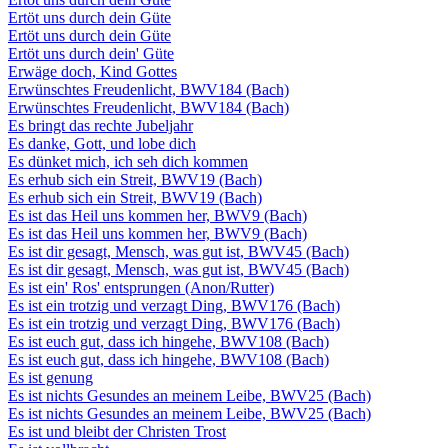
Ertöt uns durch dein Güte
Ertöt uns durch dein Güte
Ertöt uns durch dein' Güte
Erwäge doch, Kind Gottes
Erwünschtes Freudenlicht, BWV184 (Bach)
Erwünschtes Freudenlicht, BWV184 (Bach)
Es bringt das rechte Jubeljahr
Es danke, Gott, und lobe dich
Es dünket mich, ich seh dich kommen
Es erhub sich ein Streit, BWV19 (Bach)
Es erhub sich ein Streit, BWV19 (Bach)
Es ist das Heil uns kommen her, BWV9 (Bach)
Es ist das Heil uns kommen her, BWV9 (Bach)
Es ist dir gesagt, Mensch, was gut ist, BWV45 (Bach)
Es ist dir gesagt, Mensch, was gut ist, BWV45 (Bach)
Es ist ein' Ros' entsprungen (Anon/Rutter)
Es ist ein trotzig und verzagt Ding, BWV176 (Bach)
Es ist ein trotzig und verzagt Ding, BWV176 (Bach)
Es ist euch gut, dass ich hingehe, BWV108 (Bach)
Es ist euch gut, dass ich hingehe, BWV108 (Bach)
Es ist genung
Es ist nichts Gesundes an meinem Leibe, BWV25 (Bach)
Es ist nichts Gesundes an meinem Leibe, BWV25 (Bach)
Es ist und bleibt der Christen Trost