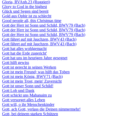
Gloria, RVAnh.23 (Ruggieri)
Glory to God in the highest
Glück und Segen sind bereit
Gold aus Ophir ist zu schlecht
Good people all, this Christmas time
Gott der Herr ist Sonn und Schild, BWV79 (Bach)
Gott der Herr ist Sonn und Schild, BWV79 (Bach)
Gott der Herr ist Sonn und Schild, BWV79 (Bach)
Gott fähret auf mit Jauchzen, BWV43 (Bach)
Gott fähret auf mit Jauchzen, BWV43 (Bach)
Gott hat alles wohlgemacht
Gott hat die Erde zugericht'
Gott hat uns im heurigen Jahre gesegnet
Gott hilft gewiss
Gott ist gerecht in seinen Werken
Gott ist mein Freund; was hilft das Toben
Gott ist mein König, BWV71 (Bach)
Gott ist mein Trost, mein' Zuversicht
Gott ist unser Sonn und Schild!
Gott Lob und Dank
Gott schickt uns Mahanaim zu
Gott versorget alles Leben
Gott will, o ihr Menschenkinder
Gott, ach Gott, verlass die Deinen nimmermehr!
Gott, bei deinem starken Schützen