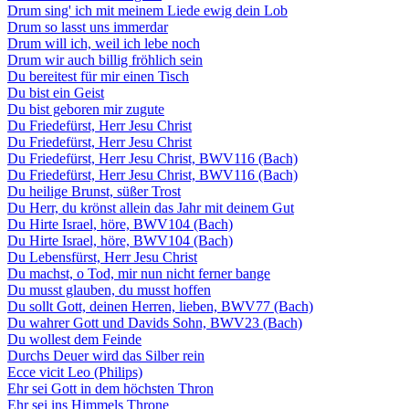
Drum sing' ich mit meinem Liede ewig dein Lob
Drum so lasst uns immerdar
Drum will ich, weil ich lebe noch
Drum wir auch billig fröhlich sein
Du bereitest für mir einen Tisch
Du bist ein Geist
Du bist geboren mir zugute
Du Friedefürst, Herr Jesu Christ
Du Friedefürst, Herr Jesu Christ
Du Friedefürst, Herr Jesu Christ, BWV116 (Bach)
Du Friedefürst, Herr Jesu Christ, BWV116 (Bach)
Du heilige Brunst, süßer Trost
Du Herr, du krönst allein das Jahr mit deinem Gut
Du Hirte Israel, höre, BWV104 (Bach)
Du Hirte Israel, höre, BWV104 (Bach)
Du Lebensfürst, Herr Jesu Christ
Du machst, o Tod, mir nun nicht ferner bange
Du musst glauben, du musst hoffen
Du sollt Gott, deinen Herren, lieben, BWV77 (Bach)
Du wahrer Gott und Davids Sohn, BWV23 (Bach)
Du wollest dem Feinde
Durchs Deuer wird das Silber rein
Ecce vicit Leo (Philips)
Ehr sei Gott in dem höchsten Thron
Ehr sei ins Himmels Throne