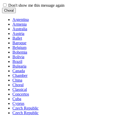
Don't show me this message again
Choral
Argentina
Armenia
Australia
Austria
Ballet
Baroque
Belgium
Bohemia
Bolivia
Brazil
Bulgaria
Canada
Chamber
China
Choral
Classical
Concertos
Cuba
Cyprus
Czech Republic
Czech Republic