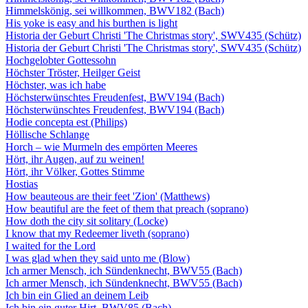
Himmelskönig, sei willkommen, BWV182 (Bach)
His yoke is easy and his burthen is light
Historia der Geburt Christi 'The Christmas story', SWV435 (Schütz)
Historia der Geburt Christi 'The Christmas story', SWV435 (Schütz)
Hochgelobter Gottessohn
Höchster Tröster, Heilger Geist
Höchster, was ich habe
Höchsterwünschtes Freudenfest, BWV194 (Bach)
Höchsterwünschtes Freudenfest, BWV194 (Bach)
Hodie concepta est (Philips)
Höllische Schlange
Horch – wie Murmeln des empörten Meeres
Hört, ihr Augen, auf zu weinen!
Hört, ihr Völker, Gottes Stimme
Hostias
How beauteous are their feet 'Zion' (Matthews)
How beautiful are the feet of them that preach (soprano)
How doth the city sit solitary (Locke)
I know that my Redeemer liveth (soprano)
I waited for the Lord
I was glad when they said unto me (Blow)
Ich armer Mensch, ich Sündenknecht, BWV55 (Bach)
Ich armer Mensch, ich Sündenknecht, BWV55 (Bach)
Ich bin ein Glied an deinem Leib
Ich bin ein guter Hirt, BWV85 (Bach)