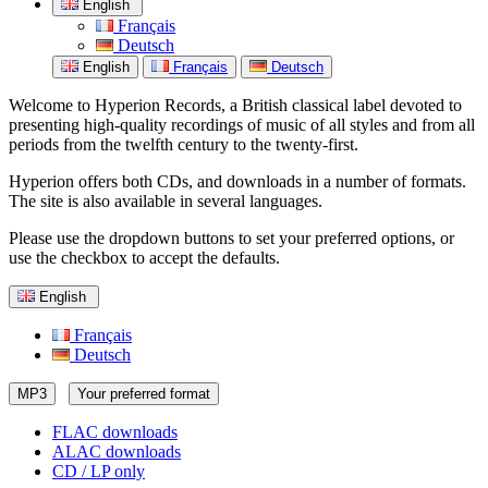
English
Français
Deutsch
English
Français
Deutsch
Welcome to Hyperion Records, a British classical label devoted to
presenting high-quality recordings of music of all styles and from all
periods from the twelfth century to the twenty-first.
Hyperion offers both CDs, and downloads in a number of formats.
The site is also available in several languages.
Please use the dropdown buttons to set your preferred options, or
use the checkbox to accept the defaults.
English
Français
Deutsch
MP3
Your preferred format
FLAC downloads
ALAC downloads
CD / LP only