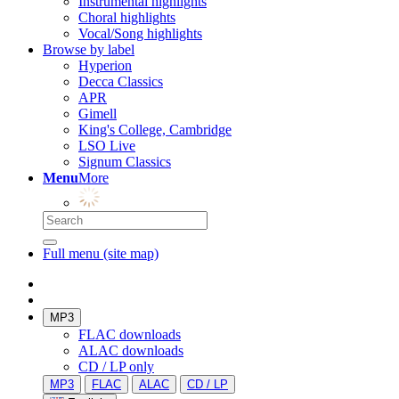
Instrumental highlights
Choral highlights
Vocal/Song highlights
Browse by label
Hyperion
Decca Classics
APR
Gimell
King's College, Cambridge
LSO Live
Signum Classics
Menu
More
Full menu (site map)
MP3
FLAC downloads
ALAC downloads
CD / LP only
MP3
FLAC
ALAC
CD / LP