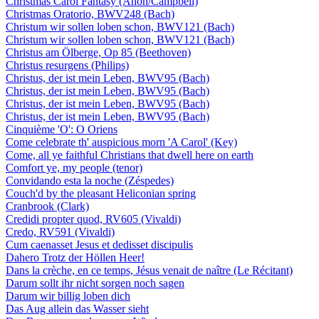
Christmas Carol Fantasy (Anon/Campbell)
Christmas Oratorio, BWV248 (Bach)
Christum wir sollen loben schon, BWV121 (Bach)
Christum wir sollen loben schon, BWV121 (Bach)
Christus am Ölberge, Op 85 (Beethoven)
Christus resurgens (Philips)
Christus, der ist mein Leben, BWV95 (Bach)
Christus, der ist mein Leben, BWV95 (Bach)
Christus, der ist mein Leben, BWV95 (Bach)
Christus, der ist mein Leben, BWV95 (Bach)
Cinquième 'O': O Oriens
Come celebrate th' auspicious morn 'A Carol' (Key)
Come, all ye faithful Christians that dwell here on earth
Comfort ye, my people (tenor)
Convidando esta la noche (Zéspedes)
Couch'd by the pleasant Heliconian spring
Cranbrook (Clark)
Credidi propter quod, RV605 (Vivaldi)
Credo, RV591 (Vivaldi)
Cum caenasset Jesus et dedisset discipulis
Dahero Trotz der Höllen Heer!
Dans la crèche, en ce temps, Jésus venait de naître (Le Récitant)
Darum sollt ihr nicht sorgen noch sagen
Darum wir billig loben dich
Das Aug allein das Wasser sieht