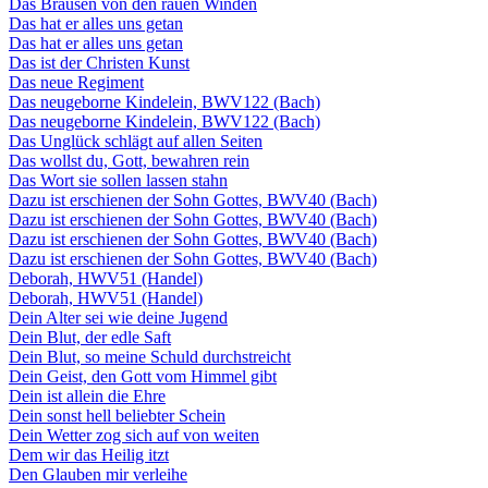
Das Brausen von den rauen Winden
Das hat er alles uns getan
Das hat er alles uns getan
Das ist der Christen Kunst
Das neue Regiment
Das neugeborne Kindelein, BWV122 (Bach)
Das neugeborne Kindelein, BWV122 (Bach)
Das Unglück schlägt auf allen Seiten
Das wollst du, Gott, bewahren rein
Das Wort sie sollen lassen stahn
Dazu ist erschienen der Sohn Gottes, BWV40 (Bach)
Dazu ist erschienen der Sohn Gottes, BWV40 (Bach)
Dazu ist erschienen der Sohn Gottes, BWV40 (Bach)
Dazu ist erschienen der Sohn Gottes, BWV40 (Bach)
Deborah, HWV51 (Handel)
Deborah, HWV51 (Handel)
Dein Alter sei wie deine Jugend
Dein Blut, der edle Saft
Dein Blut, so meine Schuld durchstreicht
Dein Geist, den Gott vom Himmel gibt
Dein ist allein die Ehre
Dein sonst hell beliebter Schein
Dein Wetter zog sich auf von weiten
Dem wir das Heilig itzt
Den Glauben mir verleihe