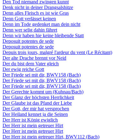
Den Tod niemand zwingen kunnt
Denk nicht in deiner Drangsalshitze
Denn alles Fleisch es ist wie Gras
Denn Gott verlässet keinen
Denn im Tode gedenket man dein nicht
Denn wer selig dahin fähret
Denn wir haben hie keine bleibende Statt
Deposuit potentes de sede
Deposuit potentes de sede
Depuis trois jours, malgré l'ardeur du vent (Le Récitant)
Der alte Drache brennt vor Neid
Der du bist dem Vater gleich
Der ewig reiche Gott
Der Friede sei mit dir, BWV158 (Bach)
Der Friede sei mit dir, BWV158 (Bach)
Der Friede sei mit dir, BWV158 (Bach)
Der Gerechte kommt um (Kuhnau/Bach)
Der Glanz der höchsten Herrlichkeit
Der Glaube ist das Pfand der Liebe
Der Gott, der mir hat versprochen
Der Heiland kennet ja die Seinen
Der Herr ist König ewiglich
Der Herr ist mein getreuer Hirt
Der Herr ist mein getreuer Hirt
Der Herr ist mein getreuer Hirt, BWV112 (Bach)