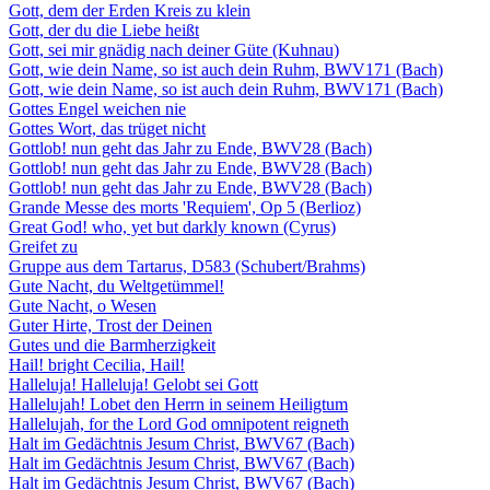
Gott, dem der Erden Kreis zu klein
Gott, der du die Liebe heißt
Gott, sei mir gnädig nach deiner Güte (Kuhnau)
Gott, wie dein Name, so ist auch dein Ruhm, BWV171 (Bach)
Gott, wie dein Name, so ist auch dein Ruhm, BWV171 (Bach)
Gottes Engel weichen nie
Gottes Wort, das trüget nicht
Gottlob! nun geht das Jahr zu Ende, BWV28 (Bach)
Gottlob! nun geht das Jahr zu Ende, BWV28 (Bach)
Gottlob! nun geht das Jahr zu Ende, BWV28 (Bach)
Grande Messe des morts 'Requiem', Op 5 (Berlioz)
Great God! who, yet but darkly known (Cyrus)
Greifet zu
Gruppe aus dem Tartarus, D583 (Schubert/Brahms)
Gute Nacht, du Weltgetümmel!
Gute Nacht, o Wesen
Guter Hirte, Trost der Deinen
Gutes und die Barmherzigkeit
Hail! bright Cecilia, Hail!
Halleluja! Halleluja! Gelobt sei Gott
Hallelujah! Lobet den Herrn in seinem Heiligtum
Hallelujah, for the Lord God omnipotent reigneth
Halt im Gedächtnis Jesum Christ, BWV67 (Bach)
Halt im Gedächtnis Jesum Christ, BWV67 (Bach)
Halt im Gedächtnis Jesum Christ, BWV67 (Bach)