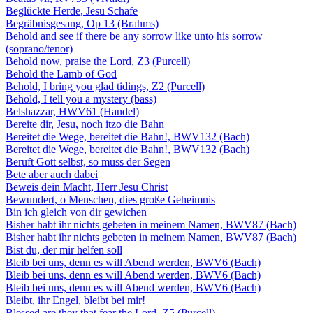
Beglückte Herde, Jesu Schafe
Begräbnisgesang, Op 13 (Brahms)
Behold and see if there be any sorrow like unto his sorrow
(soprano/tenor)
Behold now, praise the Lord, Z3 (Purcell)
Behold the Lamb of God
Behold, I bring you glad tidings, Z2 (Purcell)
Behold, I tell you a mystery (bass)
Belshazzar, HWV61 (Handel)
Bereite dir, Jesu, noch itzo die Bahn
Bereitet die Wege, bereitet die Bahn!, BWV132 (Bach)
Bereitet die Wege, bereitet die Bahn!, BWV132 (Bach)
Beruft Gott selbst, so muss der Segen
Bete aber auch dabei
Beweis dein Macht, Herr Jesu Christ
Bewundert, o Menschen, dies große Geheimnis
Bin ich gleich von dir gewichen
Bisher habt ihr nichts gebeten in meinem Namen, BWV87 (Bach)
Bisher habt ihr nichts gebeten in meinem Namen, BWV87 (Bach)
Bist du, der mir helfen soll
Bleib bei uns, denn es will Abend werden, BWV6 (Bach)
Bleib bei uns, denn es will Abend werden, BWV6 (Bach)
Bleib bei uns, denn es will Abend werden, BWV6 (Bach)
Bleibt, ihr Engel, bleibt bei mir!
Blessed are they that fear the Lord, Z5 (Purcell)