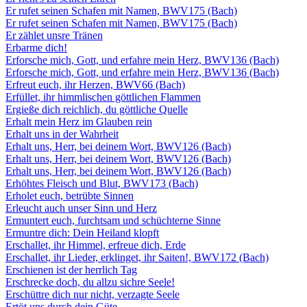
Er rufet seinen Schafen mit Namen, BWV175 (Bach)
Er rufet seinen Schafen mit Namen, BWV175 (Bach)
Er zählet unsre Tränen
Erbarme dich!
Erforsche mich, Gott, und erfahre mein Herz, BWV136 (Bach)
Erforsche mich, Gott, und erfahre mein Herz, BWV136 (Bach)
Erfreut euch, ihr Herzen, BWV66 (Bach)
Erfüllet, ihr himmlischen göttlichen Flammen
Ergieße dich reichlich, du göttliche Quelle
Erhalt mein Herz im Glauben rein
Erhalt uns in der Wahrheit
Erhalt uns, Herr, bei deinem Wort, BWV126 (Bach)
Erhalt uns, Herr, bei deinem Wort, BWV126 (Bach)
Erhalt uns, Herr, bei deinem Wort, BWV126 (Bach)
Erhöhtes Fleisch und Blut, BWV173 (Bach)
Erholet euch, betrübte Sinnen
Erleucht auch unser Sinn und Herz
Ermuntert euch, furchtsam und schüchterne Sinne
Ermuntre dich: Dein Heiland klopft
Erschallet, ihr Himmel, erfreue dich, Erde
Erschallet, ihr Lieder, erklinget, ihr Saiten!, BWV172 (Bach)
Erschienen ist der herrlich Tag
Erschrecke doch, du allzu sichre Seele!
Erschüttre dich nur nicht, verzagte Seele
Ertöt uns durch dein Güte