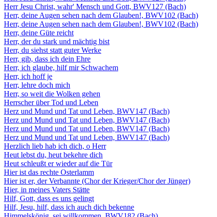
Herr Jesu Christ, wahr' Mensch und Gott, BWV127 (Bach)
Herr, deine Augen sehen nach dem Glauben!, BWV102 (Bach)
Herr, deine Augen sehen nach dem Glauben!, BWV102 (Bach)
Herr, deine Güte reicht
Herr, der du stark und mächtig bist
Herr, du siehst statt guter Werke
Herr, gib, dass ich dein Ehre
Herr, ich glaube, hilf mir Schwachem
Herr, ich hoff je
Herr, lehre doch mich
Herr, so weit die Wolken gehen
Herrscher über Tod und Leben
Herz und Mund und Tat und Leben, BWV147 (Bach)
Herz und Mund und Tat und Leben, BWV147 (Bach)
Herz und Mund und Tat und Leben, BWV147 (Bach)
Herz und Mund und Tat und Leben, BWV147 (Bach)
Herzlich lieb hab ich dich, o Herr
Heut lebst du, heut bekehre dich
Heut schleußt er wieder auf die Tür
Hier ist das rechte Osterlamm
Hier ist er, der Verbannte (Chor der Krieger/Chor der Jünger)
Hier, in meines Vaters Stätte
Hilf, Gott, dass es uns gelingt
Hilf, Jesu, hilf, dass ich auch dich bekenne
Himmelskönig, sei willkommen, BWV182 (Bach)