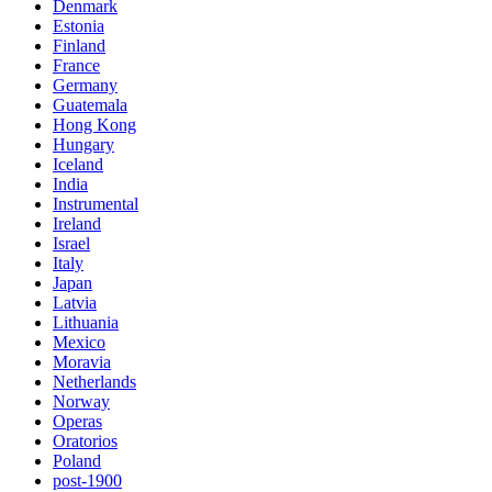
Denmark
Estonia
Finland
France
Germany
Guatemala
Hong Kong
Hungary
Iceland
India
Instrumental
Ireland
Israel
Italy
Japan
Latvia
Lithuania
Mexico
Moravia
Netherlands
Norway
Operas
Oratorios
Poland
post-1900