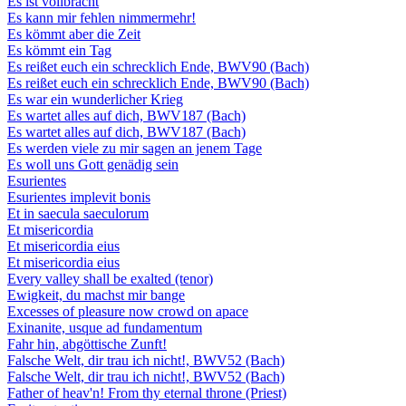
Es ist vollbracht
Es kann mir fehlen nimmermehr!
Es kömmt aber die Zeit
Es kömmt ein Tag
Es reißet euch ein schrecklich Ende, BWV90 (Bach)
Es reißet euch ein schrecklich Ende, BWV90 (Bach)
Es war ein wunderlicher Krieg
Es wartet alles auf dich, BWV187 (Bach)
Es wartet alles auf dich, BWV187 (Bach)
Es werden viele zu mir sagen an jenem Tage
Es woll uns Gott genädig sein
Esurientes
Esurientes implevit bonis
Et in saecula saeculorum
Et misericordia
Et misericordia eius
Et misericordia eius
Every valley shall be exalted (tenor)
Ewigkeit, du machst mir bange
Excesses of pleasure now crowd on apace
Exinanite, usque ad fundamentum
Fahr hin, abgöttische Zunft!
Falsche Welt, dir trau ich nicht!, BWV52 (Bach)
Falsche Welt, dir trau ich nicht!, BWV52 (Bach)
Father of heav'n! From thy eternal throne (Priest)