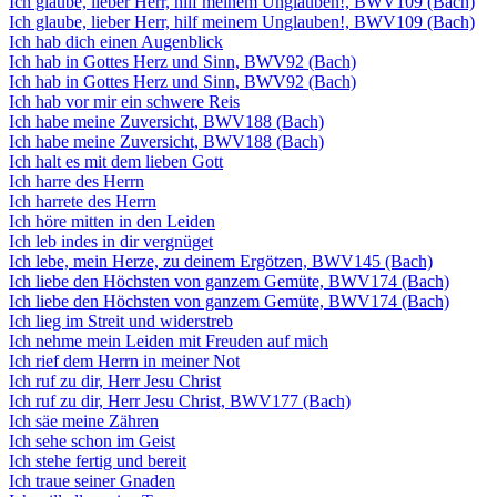
Ich glaube, lieber Herr, hilf meinem Unglauben!, BWV109 (Bach)
Ich glaube, lieber Herr, hilf meinem Unglauben!, BWV109 (Bach)
Ich hab dich einen Augenblick
Ich hab in Gottes Herz und Sinn, BWV92 (Bach)
Ich hab in Gottes Herz und Sinn, BWV92 (Bach)
Ich hab vor mir ein schwere Reis
Ich habe meine Zuversicht, BWV188 (Bach)
Ich habe meine Zuversicht, BWV188 (Bach)
Ich halt es mit dem lieben Gott
Ich harre des Herrn
Ich harrete des Herrn
Ich höre mitten in den Leiden
Ich leb indes in dir vergnüget
Ich lebe, mein Herze, zu deinem Ergötzen, BWV145 (Bach)
Ich liebe den Höchsten von ganzem Gemüte, BWV174 (Bach)
Ich liebe den Höchsten von ganzem Gemüte, BWV174 (Bach)
Ich lieg im Streit und widerstreb
Ich nehme mein Leiden mit Freuden auf mich
Ich rief dem Herrn in meiner Not
Ich ruf zu dir, Herr Jesu Christ
Ich ruf zu dir, Herr Jesu Christ, BWV177 (Bach)
Ich säe meine Zähren
Ich sehe schon im Geist
Ich stehe fertig und bereit
Ich traue seiner Gnaden