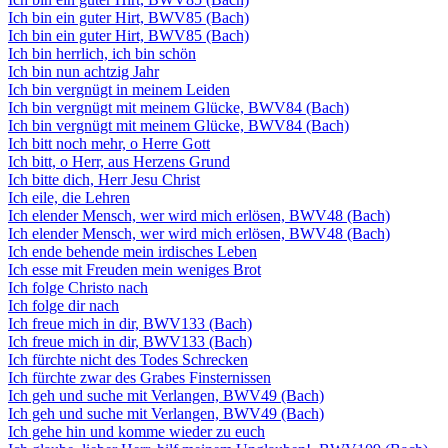
Ich bin ein guter Hirt, BWV85 (Bach)
Ich bin ein guter Hirt, BWV85 (Bach)
Ich bin herrlich, ich bin schön
Ich bin nun achtzig Jahr
Ich bin vergnügt in meinem Leiden
Ich bin vergnügt mit meinem Glücke, BWV84 (Bach)
Ich bin vergnügt mit meinem Glücke, BWV84 (Bach)
Ich bitt noch mehr, o Herre Gott
Ich bitt, o Herr, aus Herzens Grund
Ich bitte dich, Herr Jesu Christ
Ich eile, die Lehren
Ich elender Mensch, wer wird mich erlösen, BWV48 (Bach)
Ich elender Mensch, wer wird mich erlösen, BWV48 (Bach)
Ich ende behende mein irdisches Leben
Ich esse mit Freuden mein weniges Brot
Ich folge Christo nach
Ich folge dir nach
Ich freue mich in dir, BWV133 (Bach)
Ich freue mich in dir, BWV133 (Bach)
Ich fürchte nicht des Todes Schrecken
Ich fürchte zwar des Grabes Finsternissen
Ich geh und suche mit Verlangen, BWV49 (Bach)
Ich geh und suche mit Verlangen, BWV49 (Bach)
Ich gehe hin und komme wieder zu euch