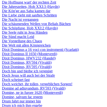
Die Hoffnung wart' der rechten Zeit
Die Jahreszeiten, Hob XXI:3 (Haydn)
Die Kön'ge aus Saba kamen dar
Die Liebe zieht mit sanften Schritten
Die Nacht ist vergangen
Die schäumenden Wellen von Belials Bächen
Die Schöpfung, Hob XXI:2 (Haydn)
Die Seele ruht in Jesu Händen
Die Sünd macht Leid
Die Vorstellung des Chaos
Die Welt mit allen Königreichen
Dixit Dominus a 16 voci con instromenti (Scarlatti)
Dixit Dominus II 1650 (Monteverdi)
Dixit Dominus, HWV232 (Handel)
Dixit Dominus, RV594 (Vivaldi)
Dixit Dominus, RV595 (Vivaldi)
Doch bin und bleibe ich vergnügt
Doch Jesus will auch bei der Strafe
Doch scheinet fast
Doch weichet, ihr tollen, vergeblichen Sorgen!
Domine ad adiuvandum, RV593 (Vivaldi)
Domine, ne in furore 1620 (Monteverdi)
Domine, salvum fac regem
Drum fahrt nur immer hin
Drum ich mich ihm ergebe