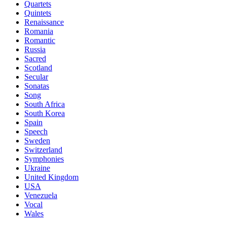
Quartets
Quintets
Renaissance
Romania
Romantic
Russia
Sacred
Scotland
Secular
Sonatas
Song
South Africa
South Korea
Spain
Speech
Sweden
Switzerland
Symphonies
Ukraine
United Kingdom
USA
Venezuela
Vocal
Wales