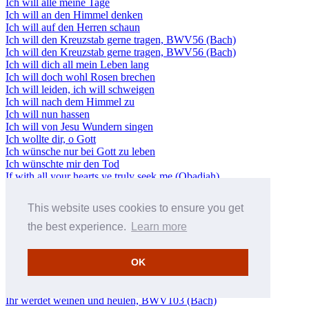
Ich will alle meine Tage
Ich will an den Himmel denken
Ich will auf den Herren schaun
Ich will den Kreuzstab gerne tragen, BWV56 (Bach)
Ich will den Kreuzstab gerne tragen, BWV56 (Bach)
Ich will dich all mein Leben lang
Ich will doch wohl Rosen brechen
Ich will leiden, ich will schweigen
Ich will nach dem Himmel zu
Ich will nun hassen
Ich will von Jesu Wundern singen
Ich wollte dir, o Gott
Ich wünsche nur bei Gott zu leben
Ich wünschte mir den Tod
If with all your hearts ye truly seek me (Obadiah)
Ihm hab ich mich ergeben
Ihr Gedanken und ihr Sinnen
This website uses cookies to ensure you get
Ihr habt nun Traurigkeit
Ihr Himmel jubilirt von oben (Kuhnau)
the best experience.
Learn more
Ihr Kleingläubigen, warum seid ihr so furchtsam?
Ihr Menschen, rühmet Gottes Liebe, BWV167 (Bach)
OK
Ihr Menschen, rühmet Gottes Liebe, BWV167 (Bach)
Ihr Völker! bringet her dem Herrn
Ihr wandelt droben im Licht
Ihr werdet weinen und heulen, BWV103 (Bach)