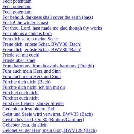
Fecit potentiam
Fecit potentiam
Fecit potentiam
For behold, darkness shall cover the earth (bass)
For lo! the winter is past
For thou, Lord, hast made me glad though thy works
For unto us a child is born
Freu dich sehr, o meine Seele
Freue dich, erlöste Schar, BWV30 (Bach)
Freue dich, erlöste Schar, BWV30 (Bach)
Friede sei mit euch!
Friede über Israel
From harmony, from heav'nly harmony (Draghi)
Führ auch mein Herz und Sinn
Führ auch mein Herz und Sinn
Fürchte dich nicht (Bach)
Fürchte dich nicht, ich bin mit dir
Fürchtet euch nicht
Fürchtet euch nicht
Fürst des Lebens, starker Streiter
Gedenk an Jesu bittern Tod!
Geist und Seele wird verwirret, BWV35 (Bach)
Geistliches Lied, Op 30 (Brahms/Gardiner)
Geliebter Jesu, du allein
Gelobet sei der Herr, mein Gott, BWV129 (Bach)