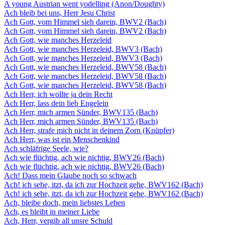
A young Austrian went yodelling (Anon/Doughty)
Ach bleib bei uns, Herr Jesu Christ
Ach Gott, vom Himmel sieh darein, BWV2 (Bach)
Ach Gott, vom Himmel sieh darein, BWV2 (Bach)
Ach Gott, wie manches Herzeleid
Ach Gott, wie manches Herzeleid, BWV3 (Bach)
Ach Gott, wie manches Herzeleid, BWV3 (Bach)
Ach Gott, wie manches Herzeleid, BWV58 (Bach)
Ach Gott, wie manches Herzeleid, BWV58 (Bach)
Ach Gott, wie manches Herzeleid, BWV58 (Bach)
Ach Herr, ich wollte ja dein Recht
Ach Herr, lass dein lieb Engelein
Ach Herr, mich armen Sünder, BWV135 (Bach)
Ach Herr, mich armen Sünder, BWV135 (Bach)
Ach Herr, strafe mich nicht in deinem Zorn (Knüpfer)
Ach Herr, was ist ein Menschenkind
Ach schläfrige Seele, wie?
Ach wie flüchtig, ach wie nichtig, BWV26 (Bach)
Ach wie flüchtig, ach wie nichtig, BWV26 (Bach)
Ach! Dass mein Glaube noch so schwach
Ach! ich sehe, itzt, da ich zur Hochzeit gehe, BWV162 (Bach)
Ach! ich sehe, itzt, da ich zur Hochzeit gehe, BWV162 (Bach)
Ach, bleibe doch, mein liebstes Leben
Ach, es bleibt in meiner Liebe
Ach, Herr, vergib all unsre Schuld