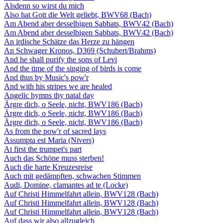
Alsdenn so wirst du mich
Also hat Gott die Welt geliebt, BWV68 (Bach)
Am Abend aber desselbigen Sabbats, BWV42 (Bach)
Am Abend aber desselbigen Sabbats, BWV42 (Bach)
An irdische Schätze das Herze zu hängen
An Schwager Kronos, D369 (Schubert/Brahms)
And he shall purify the sons of Levi
And the time of the singing of birds is come
And thus by Music's pow'r
And with his stripes we are healed
Angelic hymns thy natal day
Ärgre dich, o Seele, nicht, BWV186 (Bach)
Ärgre dich, o Seele, nicht, BWV186 (Bach)
Ärgre dich, o Seele, nicht, BWV186 (Bach)
As from the pow'r of sacred lays
Assumpta est Maria (Nivers)
At first the trumpet's part
Auch das Schöne muss sterben!
Auch die harte Kreuzesreise
Auch mit gedämpften, schwachen Stimmen
Audi, Domine, clamantes ad te (Locke)
Auf Christi Himmelfahrt allein, BWV128 (Bach)
Auf Christi Himmelfahrt allein, BWV128 (Bach)
Auf Christi Himmelfahrt allein, BWV128 (Bach)
Auf dass wir also allzugleich