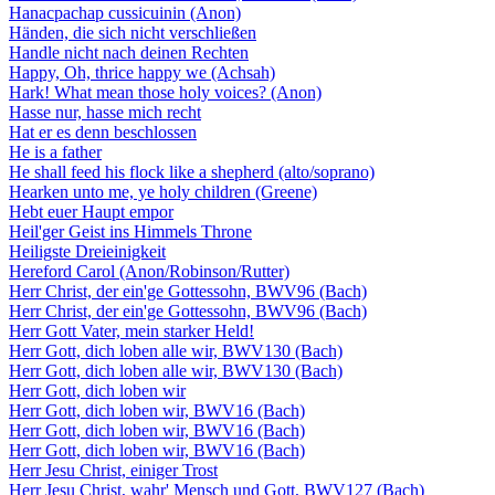
Hanacpachap cussicuinin (Anon)
Händen, die sich nicht verschließen
Handle nicht nach deinen Rechten
Happy, Oh, thrice happy we (Achsah)
Hark! What mean those holy voices? (Anon)
Hasse nur, hasse mich recht
Hat er es denn beschlossen
He is a father
He shall feed his flock like a shepherd (alto/soprano)
Hearken unto me, ye holy children (Greene)
Hebt euer Haupt empor
Heil'ger Geist ins Himmels Throne
Heiligste Dreieinigkeit
Hereford Carol (Anon/Robinson/Rutter)
Herr Christ, der ein'ge Gottessohn, BWV96 (Bach)
Herr Christ, der ein'ge Gottessohn, BWV96 (Bach)
Herr Gott Vater, mein starker Held!
Herr Gott, dich loben alle wir, BWV130 (Bach)
Herr Gott, dich loben alle wir, BWV130 (Bach)
Herr Gott, dich loben wir
Herr Gott, dich loben wir, BWV16 (Bach)
Herr Gott, dich loben wir, BWV16 (Bach)
Herr Gott, dich loben wir, BWV16 (Bach)
Herr Jesu Christ, einiger Trost
Herr Jesu Christ, wahr' Mensch und Gott, BWV127 (Bach)