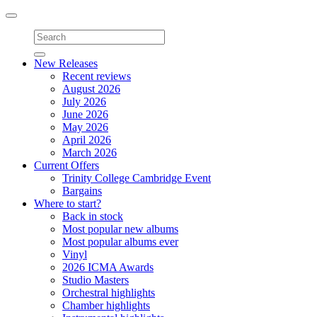
Toggle
navigation
New Releases
Recent reviews
August 2026
July 2026
June 2026
May 2026
April 2026
March 2026
Current Offers
Trinity College Cambridge Event
Bargains
Where to start?
Back in stock
Most popular new albums
Most popular albums ever
Vinyl
2026 ICMA Awards
Studio Masters
Orchestral highlights
Chamber highlights