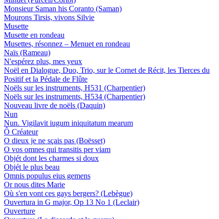
Monsieur Saman his Coranto (Saman)
Mourons Tirsis, vivons Silvie
Musette
Musette en rondeau
Musettes, résonnez – Menuet en rondeau
Naïs (Rameau)
N'espérez plus, mes yeux
Noël en Dialogue, Duo, Trio, sur le Cornet de Récit, les Tierces du
Positif et la Pédale de Flûte
Noëls sur les instruments, H531 (Charpentier)
Noëls sur les instruments, H534 (Charpentier)
Nouveau livre de noëls (Daquin)
Nun
Nun. Vigilavit iugum iniquitatum mearum
Ô Créateur
O dieux je ne sçais pas (Boësset)
O vos omnes qui transitis per viam
Objét dont les charmes si doux
Objét le plus beau
Omnis populus eius gemens
Or nous dites Marie
Où s'en vont ces gays bergers? (Lebègue)
Ouvertura in G major, Op 13 No 1 (Leclair)
Ouverture