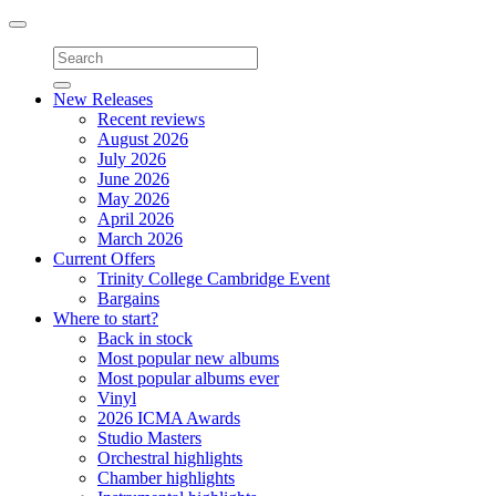
Toggle
navigation
New Releases
Recent reviews
August 2026
July 2026
June 2026
May 2026
April 2026
March 2026
Current Offers
Trinity College Cambridge Event
Bargains
Where to start?
Back in stock
Most popular new albums
Most popular albums ever
Vinyl
2026 ICMA Awards
Studio Masters
Orchestral highlights
Chamber highlights