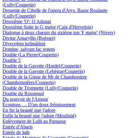
(Lully/Couperin)
Dessente de Cibelle de l'opera d'Atys. Basse Roulante
(Lully/Couperin)
Deuxième 'O': O Adonai
Deuxième Suite in G major (Caix d'Hervelois)
Dialogue à deux chœurs du sixième ton 'F major' (Nivers)
Divine Amaryllis (Boësset)
Diyeceğim kelimâtìmì
Domine, salvum fac regem
Double (La Pierre/Couperin)
Double 5
Double de la Gavotte (Hardel/Couperin)
Double de la Gavotte (Lebègue/Couperin)
Double de la Gigue de Mr de Chamboniere
(Chambonnières/Couperin)
Double de Trompette (Lully/Couperin)
Double du Rossignol
Du pouvoir de l'Amour
Écoutons … D'un doux frémissement
En fin la beauté que j'adore
Enfin la beauté que j'adore (Moulinié)
Enlévement de Lulli au Parnasse
Entrée d'Abaris
Entrée de luth
Entrée de Mariniers de Couperin (Couperin)