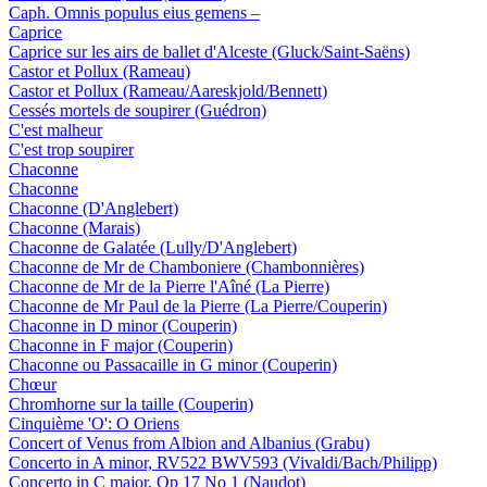
Caph. Omnis populus eius gemens –
Caprice
Caprice sur les airs de ballet d'Alceste (Gluck/Saint-Saëns)
Castor et Pollux (Rameau)
Castor et Pollux (Rameau/Aareskjold/Bennett)
Cessés mortels de soupirer (Guédron)
C'est malheur
C'est trop soupirer
Chaconne
Chaconne
Chaconne (D'Anglebert)
Chaconne (Marais)
Chaconne de Galatée (Lully/D'Anglebert)
Chaconne de Mr de Chamboniere (Chambonnières)
Chaconne de Mr de la Pierre l'Aîné (La Pierre)
Chaconne de Mr Paul de la Pierre (La Pierre/Couperin)
Chaconne in D minor (Couperin)
Chaconne in F major (Couperin)
Chaconne ou Passacaille in G minor (Couperin)
Chœur
Chromhorne sur la taille (Couperin)
Cinquième 'O': O Oriens
Concert of Venus from Albion and Albanius (Grabu)
Concerto in A minor, RV522 BWV593 (Vivaldi/Bach/Philipp)
Concerto in C major, Op 17 No 1 (Naudot)