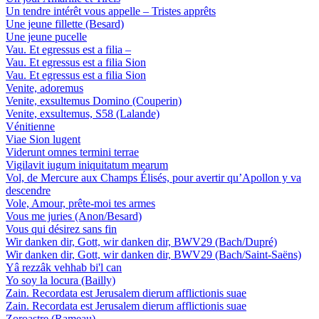
Un tendre intérêt vous appelle – Tristes apprêts
Une jeune fillette (Besard)
Une jeune pucelle
Vau. Et egressus est a filia –
Vau. Et egressus est a filia Sion
Vau. Et egressus est a filia Sion
Venite, adoremus
Venite, exsultemus Domino (Couperin)
Venite, exsultemus, S58 (Lalande)
Vénitienne
Viae Sion lugent
Viderunt omnes termini terrae
Vigilavit iugum iniquitatum mearum
Vol, de Mercure aux Champs Élisés, pour avertir qu’Apollon y va
descendre
Vole, Amour, prête-moi tes armes
Vous me juries (Anon/Besard)
Vous qui désirez sans fin
Wir danken dir, Gott, wir danken dir, BWV29 (Bach/Dupré)
Wir danken dir, Gott, wir danken dir, BWV29 (Bach/Saint-Saëns)
Yâ rezzâk vehhab bi'l can
Yo soy la locura (Bailly)
Zain. Recordata est Jerusalem dierum afflictionis suae
Zain. Recordata est Jerusalem dierum afflictionis suae
Zoroastre (Rameau)