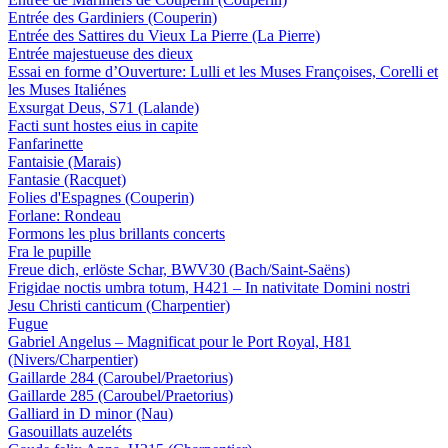
Entrée des Gardiniers (Couperin)
Entrée des Sattires du Vieux La Pierre (La Pierre)
Entrée majestueuse des dieux
Essai en forme d’Ouverture: Lulli et les Muses Françoises, Corelli et
les Muses Italiénes
Exsurgat Deus, S71 (Lalande)
Facti sunt hostes eius in capite
Fanfarinette
Fantaisie (Marais)
Fantasie (Racquet)
Folies d'Espagnes (Couperin)
Forlane: Rondeau
Formons les plus brillants concerts
Fra le pupille
Freue dich, erlöste Schar, BWV30 (Bach/Saint-Saëns)
Frigidae noctis umbra totum, H421 – In nativitate Domini nostri
Jesu Christi canticum (Charpentier)
Fugue
Gabriel Angelus – Magnificat pour le Port Royal, H81
(Nivers/Charpentier)
Gaillarde 284 (Caroubel/Praetorius)
Gaillarde 285 (Caroubel/Praetorius)
Galliard in D minor (Nau)
Gasouillats auzeléts