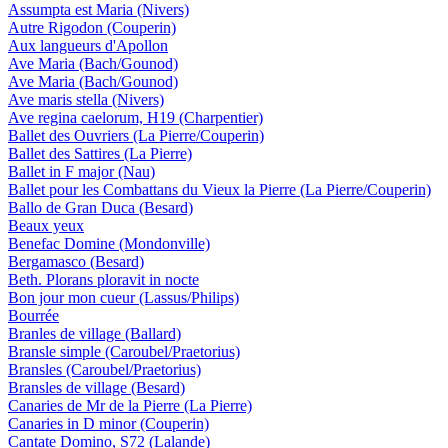
Assumpta est Maria (Nivers)
Autre Rigodon (Couperin)
Aux langueurs d'Apollon
Ave Maria (Bach/Gounod)
Ave Maria (Bach/Gounod)
Ave maris stella (Nivers)
Ave regina caelorum, H19 (Charpentier)
Ballet des Ouvriers (La Pierre/Couperin)
Ballet des Sattires (La Pierre)
Ballet in F major (Nau)
Ballet pour les Combattans du Vieux la Pierre (La Pierre/Couperin)
Ballo de Gran Duca (Besard)
Beaux yeux
Benefac Domine (Mondonville)
Bergamasco (Besard)
Beth. Plorans ploravit in nocte
Bon jour mon cueur (Lassus/Philips)
Bourrée
Branles de village (Ballard)
Bransle simple (Caroubel/Praetorius)
Bransles (Caroubel/Praetorius)
Bransles de village (Besard)
Canaries de Mr de la Pierre (La Pierre)
Canaries in D minor (Couperin)
Cantate Domino, S72 (Lalande)