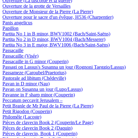
Ouverture (La discorde et la guerre)
Ouverture de la grotte de Versailles
Ouverture de Monsieur de la Pierre (La Pierre)
Ouverture pour le sacre d'un évêque, H536 (Charpentier)
Panis angelicus
Papillon
Partita No 1 in B minor, BWV1002 (Bach/Saint-Saëns)
Partita No 2 in D minor, BWV1004 (Bach/Messerer)
Partita No 3 in E major, BWV1006 (Bach/Saint-Saëns)
Passacaille
Passacaille (Visée)
Passacaille in G minor (Couperin)
Passagi on Lassus's Susanna un jour (Rognoni Taeggio/Lassus)
Passameze (Caroubel/Praetorius)
Pastorale ad libitum (Chédeville)
Pavan in D minor (Nau)
Pavan on Susanna un jour (Lupo/Lassus)
Pavanne in F sharp minor (Couperin)
Peccatum peccavit Jerusalem –
Petit Branle de Mr Paul de la Pierre (La Pierre)
Petit Rigodon (Couperin)
Philomèle (Lacoste)
Pièces de clavecin Book 2 (Couperin/Le Page)
Pièces de clavecin Book 2 (Daquin)
Pièces de clavecin, Book 1 (Couperin)