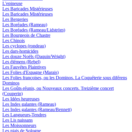
L'epineuse
Les Baricades Mistérieuses
Les Baricades Mistérieuses
Les Bergeries
Les Boréades (Rameau)
Les Boréades (Rameau/Lidström)
Les Bourgeois de Chastre
Les Chinois
Les cyclopes (rondeau)
Les dars-homicides
Les douze Noëls (Daquin/Wright)
Les élémens (Rebel)
Les Fauvétes Plaintives
Les Folies d'Espagne (Marais)
Les Folies françoises, ou les Dominos. La Coquéterie sous diférens
Dominos
Les Goûts-réunis, ou Nouveaux concerts. Treizième concert
(Couperin)
Les Idées heureuses
Les Indes galantes (Rameau)
Les Indes galantes (Rameau/Bennett)
Les Langueurs-Tendres
Les Lis naissans
Les Moissonneurs
Les niais de Sologne