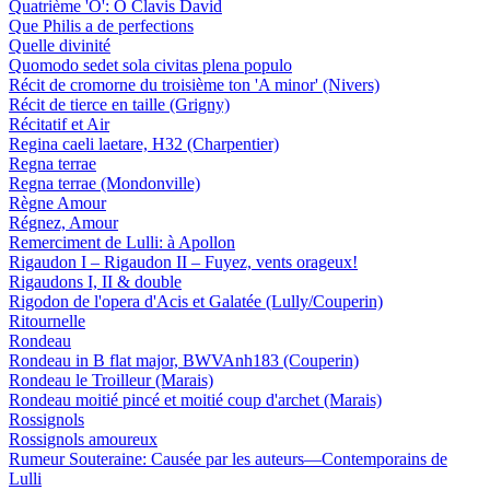
Quatrième 'O': O Clavis David
Que Philis a de perfections
Quelle divinité
Quomodo sedet sola civitas plena populo
Récit de cromorne du troisième ton 'A minor' (Nivers)
Récit de tierce en taille (Grigny)
Récitatif et Air
Regina caeli laetare, H32 (Charpentier)
Regna terrae
Regna terrae (Mondonville)
Règne Amour
Régnez, Amour
Remerciment de Lulli: à Apollon
Rigaudon I – Rigaudon II – Fuyez, vents orageux!
Rigaudons I, II & double
Rigodon de l'opera d'Acis et Galatée (Lully/Couperin)
Ritournelle
Rondeau
Rondeau in B flat major, BWVAnh183 (Couperin)
Rondeau le Troilleur (Marais)
Rondeau moitié pincé et moitié coup d'archet (Marais)
Rossignols
Rossignols amoureux
Rumeur Souteraine: Causée par les auteurs—Contemporains de
Lulli