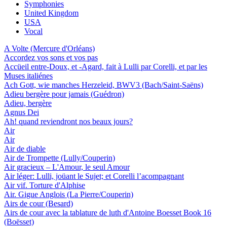
Symphonies
United Kingdom
USA
Vocal
A Volte (Mercure d'Orléans)
Accordez vos sons et vos pas
Accüeil entre-Doux, et -Agard, fait à Lulli par Corelli, et par les
Muses italiénes
Ach Gott, wie manches Herzeleid, BWV3 (Bach/Saint-Saëns)
Adieu bergère pour jamais (Guédron)
Adieu, bergère
Agnus Dei
Ah! quand reviendront nos beaux jours?
Air
Air
Air de diable
Air de Trompette (Lully/Couperin)
Air gracieux – L'Amour, le seul Amour
Air léger: Lulli, joüant le Sujet; et Corelli l’acompagnant
Air vif. Torture d'Alphise
Air. Gigue Anglois (La Pierre/Couperin)
Airs de cour (Besard)
Airs de cour avec la tablature de luth d'Antoine Boesset Book 16
(Boësset)