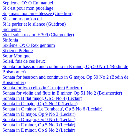
Septième 'O': O Emmanuel
Si c'est pour mon pucellage
Si jamais mon ame blessée (Guédron)
Si l'amour com'on dit
Si le parler et le silence (Guédron)
Sicilienne
Sicut spina rosam, H309 (Charpentier)
Sinfonia
Sixième 'O': O Rex gentium
Sixième Prélude
Sœur Monique
Soleil, fuis de ces lieux!
Sonata for bassoon and continuo in E minor, Op 50 No 1 (Bodin de
Boismortier)
Sonata for bassoon and continuo in G major, Op 50 No 2 (Bodin de
Boismortier)
Sonata for two cellos in G major (Barrière)
Sonata for violin and flute in E minor, Op 51 No 2 (Boismortier)
Sonata in B flat major, Op 5 No 4 (Leclair)
Sonata in C major, Op 5 No 10 (Leclair)
Sonata in C minor 'Le Tombeau', Op 5 No 6 (Leclair)
Sonata in D major, Op 9 No 3 (Leclair)
Sonata in D major, Op 9 No 6 (Leclair)
Sonata in E minor, Op 5 No 3 (Leclair)
Sonata in E minor, Op 9 No 2 (Leclair)