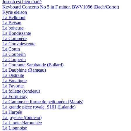
Joseph est bien marié
Keyboard Concerto No 5 in F minor, BWV1056 (Bach/Cortot)
Kyrie eleison
La Bellmont
La Bersan
La boiteuse
La Bondissante
La Commére
La Convalescente
La Cottin
La Couperin
La Couperin
La Courante Sarabande (Ballard)
La Dauphine (Rameau)
La Distraite
La Fanatique
La Favorite
La follette (rondeau)
La Forqueray
La Gamme en forme de petit opéra (Marais)
La grande pièce royale, S161 (Lalande)
La Harpée
La joyeuse (rondeau)
La Linote éfarouchée
La Lionnoise