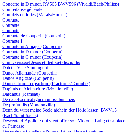
Concerto in D minor, RV565 BWV596 (Vivaldi/Bach/Philipp)
Contredanse générale
Couplets de folies (Marais/Horsch)
Courante
Courante
Courante
Courante de Couperin (Couperin)
Courante I
Courante in A major (Couperin)
Courante in D minor (Couperin)
Courante in G minor (Couperin)
Cum caenasset Jesus et dedisset discipulis
Daleth. Viae Sion lugent
Dance Allemande (Couperin)
Dance Angloise (Couperin)
Dances from Terpsichore (Praetorius/Caroubel)
Daphnis et Alcimadure (Mondonville)
Dardanus (Rameau)
De excelso misit ignem in ossibus meis
De profundis (Mondonville)
Denn du wirst meine Seele nicht in der Hölle lassen, BWV15
(Bach/Saint-Saëns)
Descente d’Apollon: qui vient offrir son Violon à Lulli; et sa place
au Parnasse
Dessente de Cibelle de l'opera d'Atys. Basse Continue