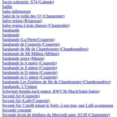
Sacris solemniis, S74 (Lalande)
Saillie
Salus infirmorum
Salut de la veille des 'O' (Charpentier)
Salve regina (Rousseau)
Salve regina à trois chœurs (Charpentier)
Sarabande
Sarabande
Sarabande (La Pierre/Couperin)
Sarabande de Couperin (Couperin)
Sarabande de Mr de Chambonnier (Chambonnières)
Sarabande de Mr Militon (Militon)
Sarabande grave (Marais)
Sarabande in A major (Couperin)
Sarabande in A minor (Couperin)
Sarabande in D minor (Couperin)
Sarabande in G minor (Couperin)
Sarabande Les Zephires de Mr de Chambonnier (Chambonnières)
Sarabande. L'Unique
Schwingt freudig euch empor, BWV36 (Bach/Saint-Saëns)
Second Air (Couperin)
Second Air (Lully/Couperin)
Second Air: Corelli joüant le Sujet, à son tour, que Lulli acompagne
Seconde courante
Seconde leçon de ténèbres du Mercredi saint, H138 (Charpentier)