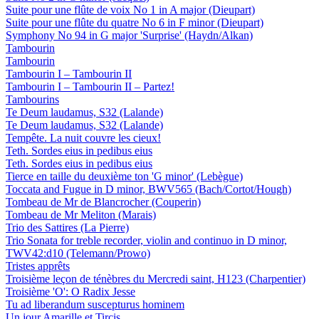
Suite pour une flûte de voix No 1 in A major (Dieupart)
Suite pour une flûte du quatre No 6 in F minor (Dieupart)
Symphony No 94 in G major 'Surprise' (Haydn/Alkan)
Tambourin
Tambourin
Tambourin I – Tambourin II
Tambourin I – Tambourin II – Partez!
Tambourins
Te Deum laudamus, S32 (Lalande)
Te Deum laudamus, S32 (Lalande)
Tempête. La nuit couvre les cieux!
Teth. Sordes eius in pedibus eius
Teth. Sordes eius in pedibus eius
Tierce en taille du deuxième ton 'G minor' (Lebègue)
Toccata and Fugue in D minor, BWV565 (Bach/Cortot/Hough)
Tombeau de Mr de Blancrocher (Couperin)
Tombeau de Mr Meliton (Marais)
Trio des Sattires (La Pierre)
Trio Sonata for treble recorder, violin and continuo in D minor,
TWV42:d10 (Telemann/Prowo)
Tristes apprêts
Troisième leçon de ténèbres du Mercredi saint, H123 (Charpentier)
Troisième 'O': O Radix Jesse
Tu ad liberandum suscepturus hominem
Un jour Amarille et Tircis