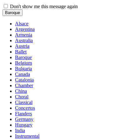
Don't show me this message again
Baroque
Alsace
Argentina
Armenia
Australia
Austria
Ballet
Baroque
Belgium
Bulgaria
Canada
Catalonia
Chamber
China
Choral
Classical
Concertos
Flanders
Germany
Hungary
India
Instrumental