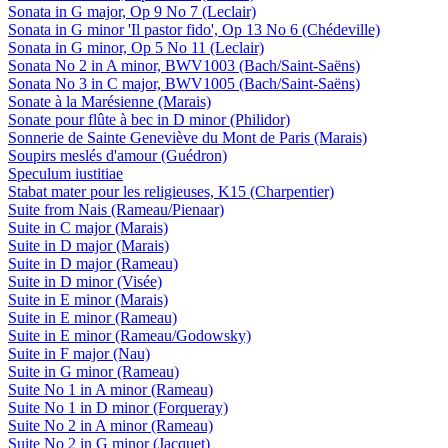
Sonata in G major, Op 9 No 7 (Leclair)
Sonata in G minor 'Il pastor fido', Op 13 No 6 (Chédeville)
Sonata in G minor, Op 5 No 11 (Leclair)
Sonata No 2 in A minor, BWV1003 (Bach/Saint-Saëns)
Sonata No 3 in C major, BWV1005 (Bach/Saint-Saëns)
Sonate à la Marésienne (Marais)
Sonate pour flûte à bec in D minor (Philidor)
Sonnerie de Sainte Geneviève du Mont de Paris (Marais)
Soupirs meslés d'amour (Guédron)
Speculum iustitiae
Stabat mater pour les religieuses, K15 (Charpentier)
Suite from Nais (Rameau/Pienaar)
Suite in C major (Marais)
Suite in D major (Marais)
Suite in D major (Rameau)
Suite in D minor (Visée)
Suite in E minor (Marais)
Suite in E minor (Rameau)
Suite in E minor (Rameau/Godowsky)
Suite in F major (Nau)
Suite in G minor (Rameau)
Suite No 1 in A minor (Rameau)
Suite No 1 in D minor (Forqueray)
Suite No 2 in A minor (Rameau)
Suite No 2 in G minor (Jacquet)