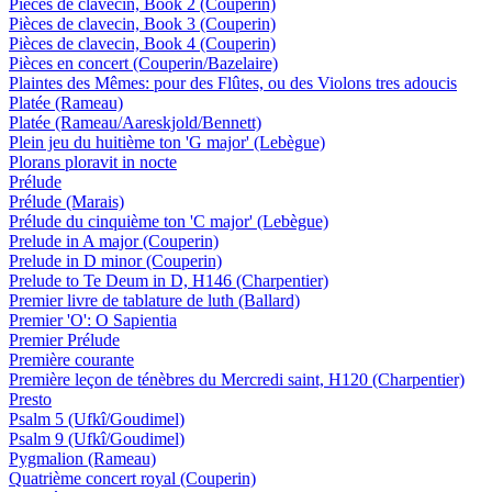
Pièces de clavecin, Book 2 (Couperin)
Pièces de clavecin, Book 3 (Couperin)
Pièces de clavecin, Book 4 (Couperin)
Pièces en concert (Couperin/Bazelaire)
Plaintes des Mêmes: pour des Flûtes, ou des Violons tres adoucis
Platée (Rameau)
Platée (Rameau/Aareskjold/Bennett)
Plein jeu du huitième ton 'G major' (Lebègue)
Plorans ploravit in nocte
Prélude
Prélude (Marais)
Prélude du cinquième ton 'C major' (Lebègue)
Prelude in A major (Couperin)
Prelude in D minor (Couperin)
Prelude to Te Deum in D, H146 (Charpentier)
Premier livre de tablature de luth (Ballard)
Premier 'O': O Sapientia
Premier Prélude
Première courante
Première leçon de ténèbres du Mercredi saint, H120 (Charpentier)
Presto
Psalm 5 (Ufkî/Goudimel)
Psalm 9 (Ufkî/Goudimel)
Pygmalion (Rameau)
Quatrième concert royal (Couperin)