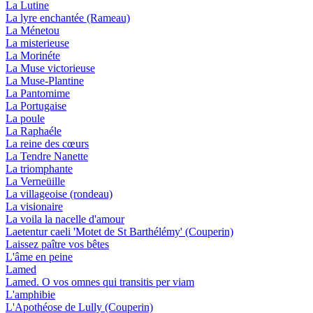
La Lutine
La lyre enchantée (Rameau)
La Ménetou
La misterieuse
La Morinéte
La Muse victorieuse
La Muse-Plantine
La Pantomime
La Portugaise
La poule
La Raphaéle
La reine des cœurs
La Tendre Nanette
La triomphante
La Verneüille
La villageoise (rondeau)
La visionaire
La voila la nacelle d'amour
Laetentur caeli 'Motet de St Barthélémy' (Couperin)
Laissez paître vos bêtes
L'âme en peine
Lamed
Lamed. O vos omnes qui transitis per viam
L'amphibie
L'Apothéose de Lully (Couperin)