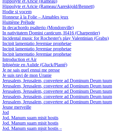
Hippolyte et Aricie (Rameau)
Hippolyte et Aricie (Rameau/Aareskjold/Bennett)
Hodie si vocem
Honneur à la Folie – Aimables jeux
Huitième Prélude
In decachordo psalterio (Mondonville)
In nativitatem Domini canticum, H416 (Charpentier)
Incidental music for Rochester's play Valentinian (Grabu)
Incipit lamentatio Jeremiae prophetae
Incipit lamentatio Jeremiae prophetae
Incipit lamentatio Jeremiae prophetae
Introduction et Air
Iphigénie en Aulide (Gluck/Planté)
Je ne sais quel ennui me presse
Je suis ravi de mon Uranie
Jerusalem, Jerusalem, convertere ad Dominum Deum tuum
Jerusalem, Jerusalem, convertere ad Dominum Deum tuum
Jerusalem, Jerusalem, convertere ad Dominum Deum tuum
Jerusalem, Jerusalem, convertere ad Dominum Deum tuum
Jerusalem, Jerusalem, convertere ad Dominum Deum tuum
Jeune merveille
Jod
Jod. Manum suam misit hostis
Jod. Manum suam misit hostis
Jod. Manum suam misit hostis –