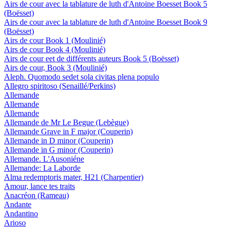
Airs de cour avec la tablature de luth d'Antoine Boesset Book 5
(Boësset)
Airs de cour avec la tablature de luth d'Antoine Boesset Book 9
(Boësset)
Airs de cour Book 1 (Moulinié)
Airs de cour Book 4 (Moulinié)
Airs de cour eet de différents auteurs Book 5 (Boësset)
Airs de cour, Book 3 (Moulinié)
Aleph. Quomodo sedet sola civitas plena populo
Allegro spiritoso (Senaillé/Perkins)
Allemande
Allemande
Allemande
Allemande de Mr Le Begue (Lebègue)
Allemande Grave in F major (Couperin)
Allemande in D minor (Couperin)
Allemande in G minor (Couperin)
Allemande. L'Ausoniéne
Allemande: La Laborde
Alma redemptoris mater, H21 (Charpentier)
Amour, lance tes traits
Anacréon (Rameau)
Andante
Andantino
Arioso