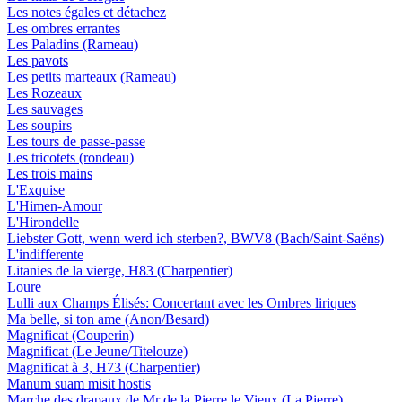
Les notes égales et détachez
Les ombres errantes
Les Paladins (Rameau)
Les pavots
Les petits marteaux (Rameau)
Les Rozeaux
Les sauvages
Les soupirs
Les tours de passe-passe
Les tricotets (rondeau)
Les trois mains
L'Exquise
L'Himen-Amour
L'Hirondelle
Liebster Gott, wenn werd ich sterben?, BWV8 (Bach/Saint-Saëns)
L'indifferente
Litanies de la vierge, H83 (Charpentier)
Loure
Lulli aux Champs Élisés: Concertant avec les Ombres liriques
Ma belle, si ton ame (Anon/Besard)
Magnificat (Couperin)
Magnificat (Le Jeune/Titelouze)
Magnificat à 3, H73 (Charpentier)
Manum suam misit hostis
Marche des drapaux de Mr de la Pierre le Vieux (La Pierre)