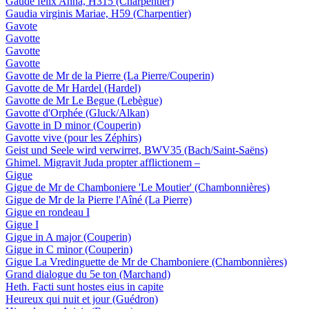
Gaude felix Anna, H315 (Charpentier)
Gaudia virginis Mariae, H59 (Charpentier)
Gavote
Gavotte
Gavotte
Gavotte
Gavotte de Mr de la Pierre (La Pierre/Couperin)
Gavotte de Mr Hardel (Hardel)
Gavotte de Mr Le Begue (Lebègue)
Gavotte d'Orphée (Gluck/Alkan)
Gavotte in D minor (Couperin)
Gavotte vive (pour les Zéphirs)
Geist und Seele wird verwirret, BWV35 (Bach/Saint-Saëns)
Ghimel. Migravit Juda propter afflictionem –
Gigue
Gigue de Mr de Chamboniere 'Le Moutier' (Chambonnières)
Gigue de Mr de la Pierre l'Aîné (La Pierre)
Gigue en rondeau I
Gigue I
Gigue in A major (Couperin)
Gigue in C minor (Couperin)
Gigue La Vredinguette de Mr de Chamboniere (Chambonnières)
Grand dialogue du 5e ton (Marchand)
Heth. Facti sunt hostes eius in capite
Heureux qui nuit et jour (Guédron)