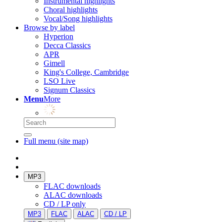
Instrumental highlights
Choral highlights
Vocal/Song highlights
Browse by label
Hyperion
Decca Classics
APR
Gimell
King's College, Cambridge
LSO Live
Signum Classics
Menu
More
Full menu (site map)
MP3
FLAC downloads
ALAC downloads
CD / LP only
MP3
FLAC
ALAC
CD / LP