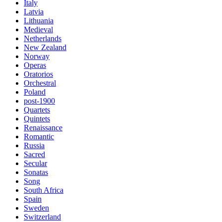
Italy
Latvia
Lithuania
Medieval
Netherlands
New Zealand
Norway
Operas
Oratorios
Orchestral
Poland
post-1900
Quartets
Quintets
Renaissance
Romantic
Russia
Sacred
Secular
Sonatas
Song
South Africa
Spain
Sweden
Switzerland