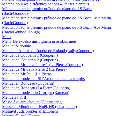
Marche pour les différentes nations – Par tes bienfaits
Méditation sur le premier prélude de piano de J S Bach
(Bach/Gounod)
Méditation sur le premier prélude de piano de J S Bach 'Ave Maria'
(Bach/Gounod)
Méditation sur le premier prélude de piano de J S Bach 'Ave Maria'
(Bach/Gounod/Hough)
Mem
Mem. De excelso misit ignem in ossibus meis –
Menuet & double
Menuet d'Aubois de l'opera de Roland (Lully/Couperin)
Menuet de Couperin 1 (Couperin)
Menuet de Couperin 2 (Couperin)
Menuet de Mr de la Pierre 1 (La Pierre/Couperin)
Menuet de Mr de la Pierre 2 (La Pierre)
Menuet de Mr Paul (La Pierre)
Menuet en rondeau – Si l'Amour coûte des soupirs
Menuet en Rondeau (Couperin)
Menuet en Rondeau (La Pierre/Couperin)
Menuet en rondeau in C major (Rameau)
Menuets I & II
Messe à quatre chœurs (Charpentier)
Messe de Minuit pour Noël, H9 (Charpentier)
Migravit Juda propter afflictionem
Minuet (Purcell/Cortot)