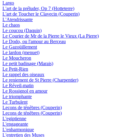
Largo
L'art de la préluder, Op 7 (Hotteterre)
L'art de Toucher le Clavecin (Couperin)
L'Atendrissante
Le chaos
Le coucou (Daquin)
Le Courier de Mr de la Pierre le Vieux (La Pierre)
Le Dodo, ou l'amour au Berçeau
Le Gazoüillement
Le lardon (menuet)
Le Moucheron
Le petit badinage (Marais)
Le Petit-Rien
Le rappel des oiseaux
Le reniement de St Pierre (Charpentier)
Le Réveil-matin
Le Rossignol en amour
Le triomphante
Le Turbulent
Leçons de ténèbres (Couperin)
Leçons de ténèbres (Couperin)
L'egiptienne
L'engageante
L'enharmonique
L'entretien des Muses