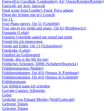
Farewell to Cucullain 'Londonderry Air' (Anon/Kreisler/Kreisler)
Farewell, my love, farewell
Final scene from Goethe's Faust: Poco adagio
Fliegt der Schnee mir in’s Gesicht
For J L
Four Piano pieces, Op 51 (Grünfeld)
Four pieces for violin and piano, Op 63 (Bortkiewicz)
Frasquita (Lehár)
Fräulein Gigerlette asked me round last night
Fremd bin ich eingezogen
Friede auf Erden, Op 13 (Schoenberg)
Friederike (Lehár)
Friedhof im Gebirgsdorf
Friends, this is the life for me!
Fröhliches Scheiden, D896 (Schubert/Hoorickx)
Frühlingsmorgen (Mahler)
Frühlingsstimmen, Op 410 (Strauss Jr./Friedman)
Frühlingsstimmen, Op 410 (Strauss Jr./Grünfeld)
Frühlingstraum
Gar fröhlich kann ich scheiden
Gavotte-Caprice: Allegretto
Gebet
Gedichte von Eduard Mörike (Wolf/Gottwald)
Gefrorne Tränen
Gefrorne Tränen