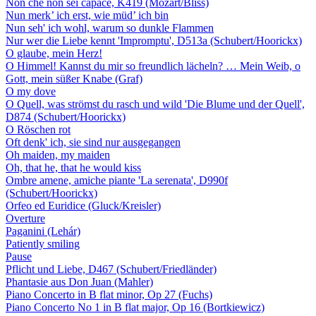
Non che non sei capace, K419 (Mozart/Bliss)
Nun merk’ ich erst, wie müd’ ich bin
Nun seh' ich wohl, warum so dunkle Flammen
Nur wer die Liebe kennt 'Impromptu', D513a (Schubert/Hoorickx)
O glaube, mein Herz!
O Himmel! Kannst du mir so freundlich lächeln? … Mein Weib, o
Gott, mein süßer Knabe (Graf)
O my dove
O Quell, was strömst du rasch und wild 'Die Blume und der Quell',
D874 (Schubert/Hoorickx)
O Röschen rot
Oft denk' ich, sie sind nur ausgegangen
Oh maiden, my maiden
Oh, that he, that he would kiss
Ombre amene, amiche piante 'La serenata', D990f
(Schubert/Hoorickx)
Orfeo ed Euridice (Gluck/Kreisler)
Overture
Paganini (Lehár)
Patiently smiling
Pause
Pflicht und Liebe, D467 (Schubert/Friedländer)
Phantasie aus Don Juan (Mahler)
Piano Concerto in B flat minor, Op 27 (Fuchs)
Piano Concerto No 1 in B flat major, Op 16 (Bortkiewicz)