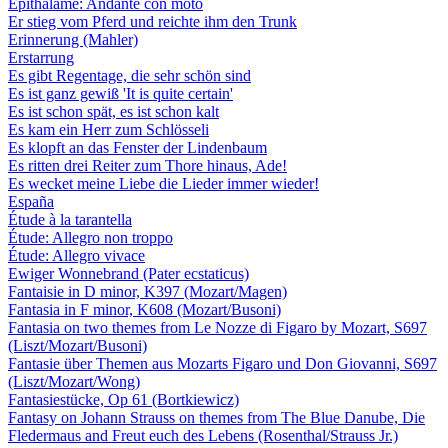
Épithalame: Andante con moto
Er stieg vom Pferd und reichte ihm den Trunk
Erinnerung (Mahler)
Erstarrung
Es gibt Regentage, die sehr schön sind
Es ist ganz gewiß 'It is quite certain'
Es ist schon spät, es ist schon kalt
Es kam ein Herr zum Schlösseli
Es klopft an das Fenster der Lindenbaum
Es ritten drei Reiter zum Thore hinaus, Ade!
Es wecket meine Liebe die Lieder immer wieder!
España
Étude à la tarantella
Étude: Allegro non troppo
Étude: Allegro vivace
Ewiger Wonnebrand (Pater ecstaticus)
Fantaisie in D minor, K397 (Mozart/Magen)
Fantasia in F minor, K608 (Mozart/Busoni)
Fantasia on two themes from Le Nozze di Figaro by Mozart, S697
(Liszt/Mozart/Busoni)
Fantasie über Themen aus Mozarts Figaro und Don Giovanni, S697
(Liszt/Mozart/Wong)
Fantasiestücke, Op 61 (Bortkiewicz)
Fantasy on Johann Strauss on themes from The Blue Danube, Die
Fledermaus and Freut euch des Lebens (Rosenthal/Strauss Jr.)