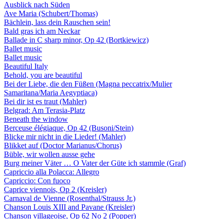
Ausblick nach Süden
Ave Maria (Schubert/Thomas)
Bächlein, lass dein Rauschen sein!
Bald gras ich am Neckar
Ballade in C sharp minor, Op 42 (Bortkiewicz)
Ballet music
Ballet music
Beautiful Italy
Behold, you are beautiful
Bei der Liebe, die den Füßen (Magna peccatrix/Mulier
Samaritana/Maria Aegyptiaca)
Bei dir ist es traut (Mahler)
Belgrad: Am Terasia-Platz
Beneath the window
Berceuse élégiaque, Op 42 (Busoni/Stein)
Blicke mir nicht in die Lieder! (Mahler)
Blikket auf (Doctor Marianus/Chorus)
Büble, wir wollen ausse gehe
Burg meiner Väter … O Vater der Güte ich stammle (Graf)
Capriccio alla Polacca: Allegro
Capriccio: Con fuoco
Caprice viennois, Op 2 (Kreisler)
Carnaval de Vienne (Rosenthal/Strauss Jr.)
Chanson Louis XIII and Pavane (Kreisler)
Chanson villageoise, Op 62 No 2 (Popper)