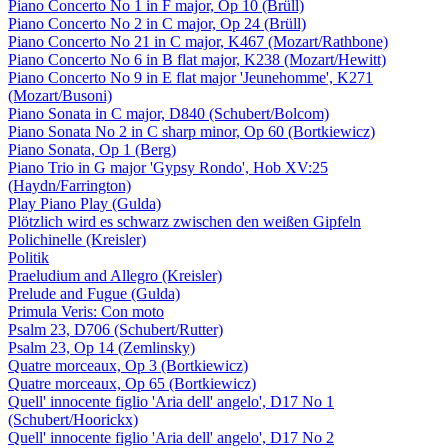
Piano Concerto No 1 in F major, Op 10 (Brüll)
Piano Concerto No 2 in C major, Op 24 (Brüll)
Piano Concerto No 21 in C major, K467 (Mozart/Rathbone)
Piano Concerto No 6 in B flat major, K238 (Mozart/Hewitt)
Piano Concerto No 9 in E flat major 'Jeunehomme', K271
(Mozart/Busoni)
Piano Sonata in C major, D840 (Schubert/Bolcom)
Piano Sonata No 2 in C sharp minor, Op 60 (Bortkiewicz)
Piano Sonata, Op 1 (Berg)
Piano Trio in G major 'Gypsy Rondo', Hob XV:25
(Haydn/Farrington)
Play Piano Play (Gulda)
Plötzlich wird es schwarz zwischen den weißen Gipfeln
Polichinelle (Kreisler)
Politik
Praeludium and Allegro (Kreisler)
Prelude and Fugue (Gulda)
Primula Veris: Con moto
Psalm 23, D706 (Schubert/Rutter)
Psalm 23, Op 14 (Zemlinsky)
Quatre morceaux, Op 3 (Bortkiewicz)
Quatre morceaux, Op 65 (Bortkiewicz)
Quell' innocente figlio 'Aria dell' angelo', D17 No 1
(Schubert/Hoorickx)
Quell' innocente figlio 'Aria dell' angelo', D17 No 2