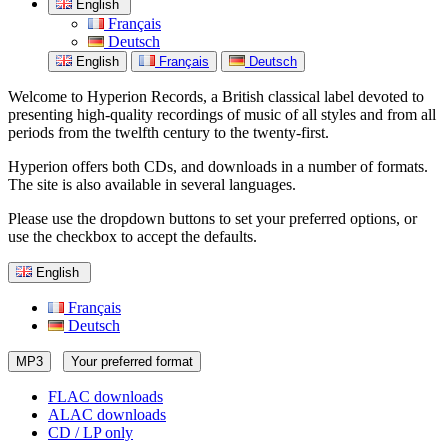
English
Français
Deutsch
English
Français
Deutsch
Welcome to Hyperion Records, a British classical label devoted to
presenting high-quality recordings of music of all styles and from all
periods from the twelfth century to the twenty-first.
Hyperion offers both CDs, and downloads in a number of formats.
The site is also available in several languages.
Please use the dropdown buttons to set your preferred options, or
use the checkbox to accept the defaults.
English
Français
Deutsch
MP3
Your preferred format
FLAC downloads
ALAC downloads
CD / LP only