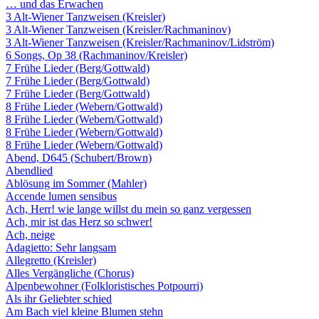
… und das Erwachen
3 Alt-Wiener Tanzweisen (Kreisler)
3 Alt-Wiener Tanzweisen (Kreisler/Rachmaninov)
3 Alt-Wiener Tanzweisen (Kreisler/Rachmaninov/Lidström)
6 Songs, Op 38 (Rachmaninov/Kreisler)
7 Frühe Lieder (Berg/Gottwald)
7 Frühe Lieder (Berg/Gottwald)
7 Frühe Lieder (Berg/Gottwald)
8 Frühe Lieder (Webern/Gottwald)
8 Frühe Lieder (Webern/Gottwald)
8 Frühe Lieder (Webern/Gottwald)
8 Frühe Lieder (Webern/Gottwald)
Abend, D645 (Schubert/Brown)
Abendlied
Ablösung im Sommer (Mahler)
Accende lumen sensibus
Ach, Herr! wie lange willst du mein so ganz vergessen
Ach, mir ist das Herz so schwer!
Ach, neige
Adagietto: Sehr langsam
Allegretto (Kreisler)
Alles Vergängliche (Chorus)
Alpenbewohner (Folkloristisches Potpourri)
Als ihr Geliebter schied
Am Bach viel kleine Blumen stehn