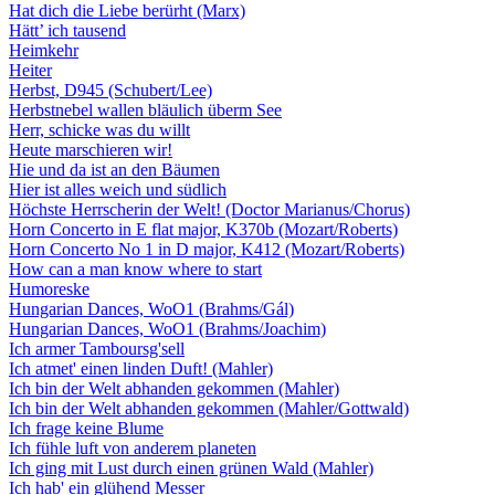
Hat dich die Liebe berürht (Marx)
Hätt’ ich tausend
Heimkehr
Heiter
Herbst, D945 (Schubert/Lee)
Herbstnebel wallen bläulich überm See
Herr, schicke was du willt
Heute marschieren wir!
Hie und da ist an den Bäumen
Hier ist alles weich und südlich
Höchste Herrscherin der Welt! (Doctor Marianus/Chorus)
Horn Concerto in E flat major, K370b (Mozart/Roberts)
Horn Concerto No 1 in D major, K412 (Mozart/Roberts)
How can a man know where to start
Humoreske
Hungarian Dances, WoO1 (Brahms/Gál)
Hungarian Dances, WoO1 (Brahms/Joachim)
Ich armer Tamboursg'sell
Ich atmet' einen linden Duft! (Mahler)
Ich bin der Welt abhanden gekommen (Mahler)
Ich bin der Welt abhanden gekommen (Mahler/Gottwald)
Ich frage keine Blume
Ich fühle luft von anderem planeten
Ich ging mit Lust durch einen grünen Wald (Mahler)
Ich hab' ein glühend Messer