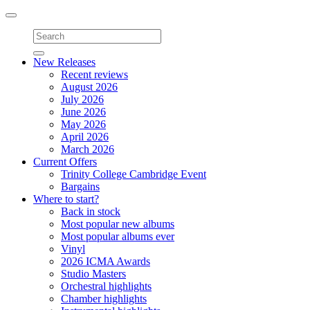
Toggle
navigation
New Releases
Recent reviews
August 2026
July 2026
June 2026
May 2026
April 2026
March 2026
Current Offers
Trinity College Cambridge Event
Bargains
Where to start?
Back in stock
Most popular new albums
Most popular albums ever
Vinyl
2026 ICMA Awards
Studio Masters
Orchestral highlights
Chamber highlights