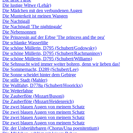
Die lustige Witwe (Lehár)
Die Mädchen mit den verbundenen Augen
Die Munterkeit ist meinen Wangen
Die Nachtigall
Die Nachtigall 'The nightingale'
Die Nebensonnen
Die Prinzessin auf der Erbse 'The princess and the pea'
Die schlanke Wasserlilie
Die schöne Müllerin, D795 (Schubert/Godowsky)
Die schöne Müllerin, D795 (Schubert/Rachmaninov)
Die schöne Müllerin, D795 (Schubert/Williams)
Die Sehnsucht wird immer weiter bohren, denn wir lieben das!
Die Sommernacht, D289 (Schubert/Lee)
Die Sonne scheidet hinter dem Gebirge
Die stille Stadt (Mahler)
Die Wallfahrt, D778a (Schubert/Hoorickx)
Die Wetterfahne
Die Zauberflöte (Mozart/Busoni)
Die Zauberflöte (Mozart/Heidenreich)
Die zwei blauen Augen von meinem Schatz
Die zwei blauen Augen von meinem Schatz
Die zwei blauen Augen von meinem Schatz
Die zwei blauen Augen von meinem Schatz
Dir, der Unberührbaren (Chorus/Una poenitentium)