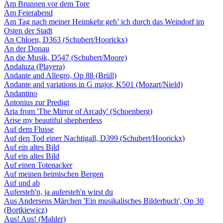
Am Brunnen vor dem Tore
Am Feierabend
Am Tag nach meiner Heimkehr geh’ ich durch das Weindorf im
Osten der Stadt
An Chloen, D363 (Schubert/Hoorickx)
An der Donau
An die Musik, D547 (Schubert/Moore)
Andaluza (Playera)
Andante and Allegro, Op 88 (Brüll)
Andante and variations in G major, K501 (Mozart/Nield)
Andantino
Antonius zur Predigt
Aria from 'The Mirror of Arcady' (Schoenberg)
Arise my beautiful shepherdess
Auf dem Flusse
Auf den Tod einer Nachtigall, D399 (Schubert/Hoorickx)
Auf ein altes Bild
Auf ein altes Bild
Auf einen Totenacker
Auf meinen heimischen Bergen
Auf und ab
Aufersteh'n, ja aufersteh'n wirst du
Aus Andersens Märchen 'Ein musikalisches Bilderbuch', Op 30
(Bortkiewicz)
Aus! Aus! (Mahler)