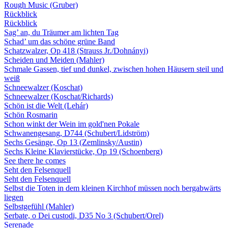
Rough Music (Gruber)
Rückblick
Rückblick
Sag’ an, du Träumer am lichten Tag
Schad’ um das schöne grüne Band
Schatzwalzer, Op 418 (Strauss Jr./Dohnányi)
Scheiden und Meiden (Mahler)
Schmale Gassen, tief und dunkel, zwischen hohen Häusern steil und
weiß
Schneewalzer (Koschat)
Schneewalzer (Koschat/Richards)
Schön ist die Welt (Lehár)
Schön Rosmarin
Schon winkt der Wein im gold'nen Pokale
Schwanengesang, D744 (Schubert/Lidström)
Sechs Gesänge, Op 13 (Zemlinsky/Austin)
Sechs Kleine Klavierstücke, Op 19 (Schoenberg)
See there he comes
Seht den Felsenquell
Seht den Felsenquell
Selbst die Toten in dem kleinen Kirchhof müssen noch bergabwärts
liegen
Selbstgefühl (Mahler)
Serbate, o Dei custodi, D35 No 3 (Schubert/Orel)
Serenade