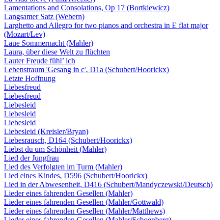
Lamentations and Consolations, Op 17 (Bortkiewicz)
Langsamer Satz (Webern)
Larghetto and Allegro for two pianos and orchestra in E flat major
(Mozart/Lev)
Laue Sommernacht (Mahler)
Laura, über diese Welt zu flüchten
Lauter Freude fühl’ ich
Lebenstraum 'Gesang in c', D1a (Schubert/Hoorickx)
Letzte Hoffnung
Liebesfreud
Liebesfreud
Liebesleid
Liebesleid
Liebesleid
Liebesleid (Kreisler/Bryan)
Liebesrausch, D164 (Schubert/Hoorickx)
Liebst du um Schönheit (Mahler)
Lied der Jungfrau
Lied des Verfolgten im Turm (Mahler)
Lied eines Kindes, D596 (Schubert/Hoorickx)
Lied in der Abwesenheit, D416 (Schubert/Mandyczewski/Deutsch)
Lieder eines fahrenden Gesellen (Mahler)
Lieder eines fahrenden Gesellen (Mahler/Gottwald)
Lieder eines fahrenden Gesellen (Mahler/Matthews)
Lieder eines fahrenden Gesellen (Mahler/Schoenberg)