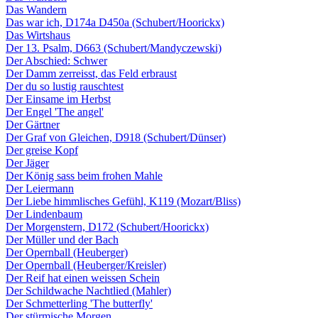
Das Wandern
Das war ich, D174a D450a (Schubert/Hoorickx)
Das Wirtshaus
Der 13. Psalm, D663 (Schubert/Mandyczewski)
Der Abschied: Schwer
Der Damm zerreisst, das Feld erbraust
Der du so lustig rauschtest
Der Einsame im Herbst
Der Engel 'The angel'
Der Gärtner
Der Graf von Gleichen, D918 (Schubert/Dünser)
Der greise Kopf
Der Jäger
Der König sass beim frohen Mahle
Der Leiermann
Der Liebe himmlisches Gefühl, K119 (Mozart/Bliss)
Der Lindenbaum
Der Morgenstern, D172 (Schubert/Hoorickx)
Der Müller und der Bach
Der Opernball (Heuberger)
Der Opernball (Heuberger/Kreisler)
Der Reif hat einen weissen Schein
Der Schildwache Nachtlied (Mahler)
Der Schmetterling 'The butterfly'
Der stürmische Morgen