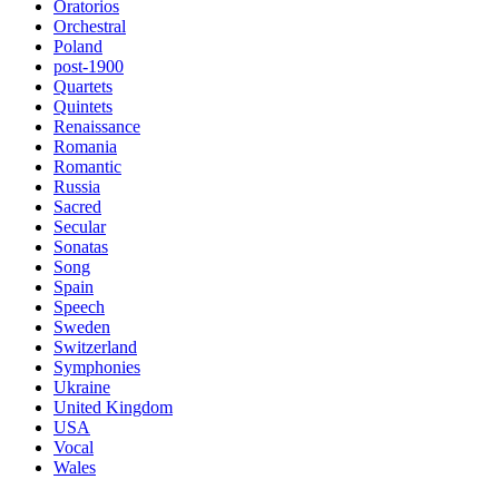
Oratorios
Orchestral
Poland
post-1900
Quartets
Quintets
Renaissance
Romania
Romantic
Russia
Sacred
Secular
Sonatas
Song
Spain
Speech
Sweden
Switzerland
Symphonies
Ukraine
United Kingdom
USA
Vocal
Wales