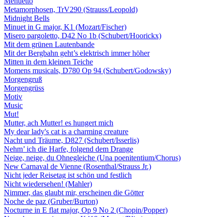
Menuetto
Metamorphosen, TrV290 (Strauss/Leopold)
Midnight Bells
Minuet in G major, K1 (Mozart/Fischer)
Misero pargoletto, D42 No 1b (Schubert/Hoorickx)
Mit dem grünen Lautenbande
Mit der Bergbahn geht’s elektrisch immer höher
Mitten in dem kleinen Teiche
Momens musicals, D780 Op 94 (Schubert/Godowsky)
Morgengruß
Morgengrüss
Motiv
Music
Mut!
Mutter, ach Mutter! es hungert mich
My dear lady's cat is a charming creature
Nacht und Träume, D827 (Schubert/Isserlis)
Nehm’ ich die Harfe, folgend dem Drange
Neige, neige, du Ohnegleiche (Una poenitentium/Chorus)
New Carnaval de Vienne (Rosenthal/Strauss Jr.)
Nicht jeder Reisetag ist schön und festlich
Nicht wiedersehen! (Mahler)
Nimmer, das glaubt mir, erscheinen die Götter
Noche de paz (Gruber/Burton)
Nocturne in E flat major, Op 9 No 2 (Chopin/Popper)