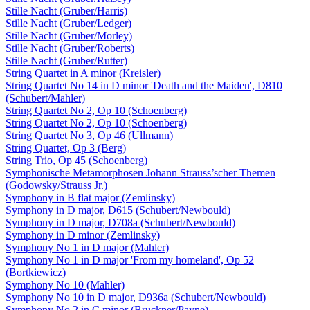
Stille Nacht (Gruber/Harris)
Stille Nacht (Gruber/Ledger)
Stille Nacht (Gruber/Morley)
Stille Nacht (Gruber/Roberts)
Stille Nacht (Gruber/Rutter)
String Quartet in A minor (Kreisler)
String Quartet No 14 in D minor 'Death and the Maiden', D810
(Schubert/Mahler)
String Quartet No 2, Op 10 (Schoenberg)
String Quartet No 2, Op 10 (Schoenberg)
String Quartet No 3, Op 46 (Ullmann)
String Quartet, Op 3 (Berg)
String Trio, Op 45 (Schoenberg)
Symphonische Metamorphosen Johann Strauss’scher Themen
(Godowsky/Strauss Jr.)
Symphony in B flat major (Zemlinsky)
Symphony in D major, D615 (Schubert/Newbould)
Symphony in D major, D708a (Schubert/Newbould)
Symphony in D minor (Zemlinsky)
Symphony No 1 in D major (Mahler)
Symphony No 1 in D major 'From my homeland', Op 52
(Bortkiewicz)
Symphony No 10 (Mahler)
Symphony No 10 in D major, D936a (Schubert/Newbould)
Symphony No 2 in C minor (Bruckner/Payne)