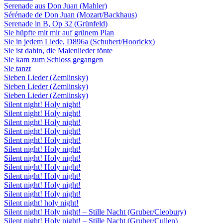
Serenade aus Don Juan (Mahler)
Sérénade de Don Juan (Mozart/Backhaus)
Serenade in B, Op 32 (Grünfeld)
Sie hüpfte mit mir auf grünem Plan
Sie in jedem Liede, D896a (Schubert/Hoorickx)
Sie ist dahin, die Maienlieder tönte
Sie kam zum Schloss gegangen
Sie tanzt
Sieben Lieder (Zemlinsky)
Sieben Lieder (Zemlinsky)
Sieben Lieder (Zemlinsky)
Silent night! Holy night!
Silent night! Holy night!
Silent night! Holy night!
Silent night! Holy night!
Silent night! Holy night!
Silent night! Holy night!
Silent night! Holy night!
Silent night! Holy night!
Silent night! Holy night!
Silent night! Holy night!
Silent night! Holy night!
Silent night! holy night!
Silent night! Holy night! – Stille Nacht (Gruber/Cleobury)
Silent night! Holy night! – Stille Nacht (Gruber/Cullen)