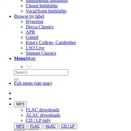
Instrumental highlights
Choral highlights
Vocal/Song highlights
Browse by label
Hyperion
Decca Classics
APR
Gimell
King's College, Cambridge
LSO Live
Signum Classics
Menu
More
Full menu (site map)
MP3
FLAC downloads
ALAC downloads
CD / LP only
MP3
FLAC
ALAC
CD / LP