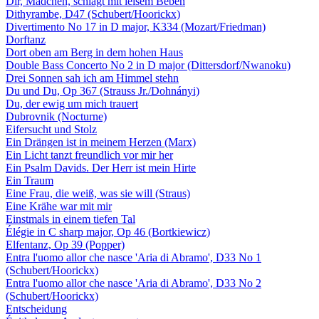
Dir, Mädchen, schlägt mit leisem Beben
Dithyrambe, D47 (Schubert/Hoorickx)
Divertimento No 17 in D major, K334 (Mozart/Friedman)
Dorftanz
Dort oben am Berg in dem hohen Haus
Double Bass Concerto No 2 in D major (Dittersdorf/Nwanoku)
Drei Sonnen sah ich am Himmel stehn
Du und Du, Op 367 (Strauss Jr./Dohnányi)
Du, der ewig um mich trauert
Dubrovnik (Nocturne)
Eifersucht und Stolz
Ein Drängen ist in meinem Herzen (Marx)
Ein Licht tanzt freundlich vor mir her
Ein Psalm Davids. Der Herr ist mein Hirte
Ein Traum
Eine Frau, die weiß, was sie will (Straus)
Eine Krähe war mit mir
Einstmals in einem tiefen Tal
Élégie in C sharp major, Op 46 (Bortkiewicz)
Elfentanz, Op 39 (Popper)
Entra l'uomo allor che nasce 'Aria di Abramo', D33 No 1
(Schubert/Hoorickx)
Entra l'uomo allor che nasce 'Aria di Abramo', D33 No 2
(Schubert/Hoorickx)
Entscheidung