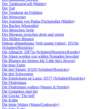
Der Tamboursg'sell (Mahler)
Der Tod
Der Trunkene im Frühling
Der Wegweiser
Des Antonius von Padua Fischpredigt (Mahler)
Des Baches Wiegenlied
Des Menschen Seele
Des Morgens zwischen drein und vieren
Des Müllers Blumen
Didone abbandonata 'Vedi quanto t'adoro', D510a
(Schubert/Hoorickx)
Die Allmacht, D875a (Schubert/Hoorickx/Knothe)
Die Alpen werden von wilden Nomaden bewohnt
Die Blumen der kleinen Ida 'Little Ida's flowers'
Die böse Farbe
Die drei Sänger, D329 (Schubert/Hoorickx)
Die drei Schwestern
Die Entzückung an Laura, D577 (Schubert/Hoorickx)
Die Fledermaus
Die Fledermaus waltzes (Strauss Jr./Szreter)
Die Gedanken sind frei
Die Glocke 'The bell'
Die Krähe
Die letzte Walzer (Straus/Godowsky)
Die liebe Farbe