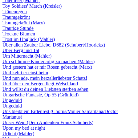
Totenfeier (Mahler)
Toy Soldiers' March (Kreisler)
Tränenregen
Traumgekrönt
Traumgekrönt (Marx)
Traurige Stunde
Trockne Blumen
Trost im Unglück (Mahler)
Über allen Zauber Liebe, D682 (Schubert/Hoorickx)
Über Berg und Tal
Um Mitternacht (Mahler)
Um schlimme Kinder artig zu machen (Mahler)
Und gestern hat er mir Rosen gebracht (Marx)
Und kehrt er einst heim
Und nun ade, mein herzallerliebster Schatz!
Und über den Bergen liegt Welschland
Und willst du deinen Liebsten sterben sehen
Ungarische Fantasie, Op 55 (Grünfeld)
Ungeduld
Ungeduld
Uns bleibt ein Erdenrest (Chorus/Mulier Samaritana/Doctor
Marianus)
Unser Wein (Dem Andenken Franz Schuberts)
Upon my bed at night
Urlicht (Mahler)