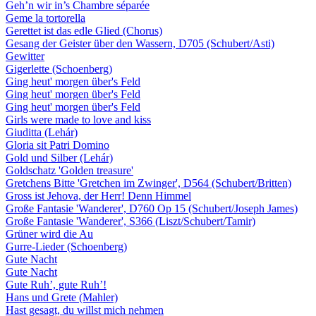
Geh’n wir in’s Chambre séparée
Geme la tortorella
Gerettet ist das edle Glied (Chorus)
Gesang der Geister über den Wassern, D705 (Schubert/Asti)
Gewitter
Gigerlette (Schoenberg)
Ging heut' morgen über's Feld
Ging heut' morgen über's Feld
Ging heut' morgen über's Feld
Girls were made to love and kiss
Giuditta (Lehár)
Gloria sit Patri Domino
Gold und Silber (Lehár)
Goldschatz 'Golden treasure'
Gretchens Bitte 'Gretchen im Zwinger', D564 (Schubert/Britten)
Gross ist Jehova, der Herr! Denn Himmel
Große Fantasie 'Wanderer', D760 Op 15 (Schubert/Joseph James)
Große Fantasie 'Wanderer', S366 (Liszt/Schubert/Tamir)
Grüner wird die Au
Gurre-Lieder (Schoenberg)
Gute Nacht
Gute Nacht
Gute Ruh’, gute Ruh’!
Hans und Grete (Mahler)
Hast gesagt, du willst mich nehmen