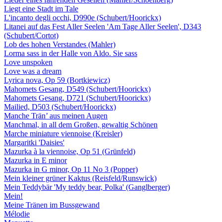
Liegt eine Stadt im Tale
L'incanto degli occhi, D990e (Schubert/Hoorickx)
Litanei auf das Fest Aller Seelen 'Am Tage Aller Seelen', D343
(Schubert/Cortot)
Lob des hohen Verstandes (Mahler)
Lorma sass in der Halle von Aldo. Sie sass
Love unspoken
Love was a dream
Lyrica nova, Op 59 (Bortkiewicz)
Mahomets Gesang, D549 (Schubert/Hoorickx)
Mahomets Gesang, D721 (Schubert/Hoorickx)
Mailied, D503 (Schubert/Hoorickx)
Manche Trän’ aus meinen Augen
Manchmal, in all dem Großen, gewaltig Schönen
Marche miniature viennoise (Kreisler)
Margaritki 'Daisies'
Mazurka à la viennoise, Op 51 (Grünfeld)
Mazurka in E minor
Mazurka in G minor, Op 11 No 3 (Popper)
Mein kleiner grüner Kaktus (Reisfeld/Runswick)
Mein Teddybär 'My teddy bear, Polka' (Ganglberger)
Mein!
Meine Tränen im Bussgewand
Mélodie