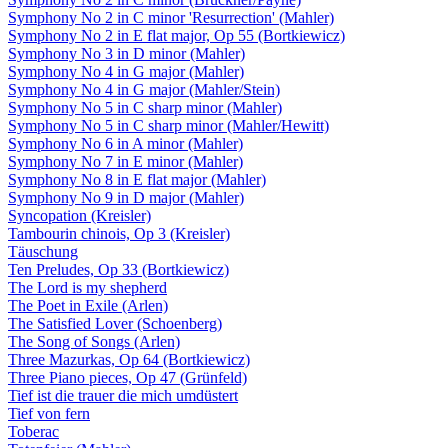
Symphony No 2 in C minor 'Resurrection' (Mahler)
Symphony No 2 in E flat major, Op 55 (Bortkiewicz)
Symphony No 3 in D minor (Mahler)
Symphony No 4 in G major (Mahler)
Symphony No 4 in G major (Mahler/Stein)
Symphony No 5 in C sharp minor (Mahler)
Symphony No 5 in C sharp minor (Mahler/Hewitt)
Symphony No 6 in A minor (Mahler)
Symphony No 7 in E minor (Mahler)
Symphony No 8 in E flat major (Mahler)
Symphony No 9 in D major (Mahler)
Syncopation (Kreisler)
Tambourin chinois, Op 3 (Kreisler)
Täuschung
Ten Preludes, Op 33 (Bortkiewicz)
The Lord is my shepherd
The Poet in Exile (Arlen)
The Satisfied Lover (Schoenberg)
The Song of Songs (Arlen)
Three Mazurkas, Op 64 (Bortkiewicz)
Three Piano pieces, Op 47 (Grünfeld)
Tief ist die trauer die mich umdüstert
Tief von fern
Toberac