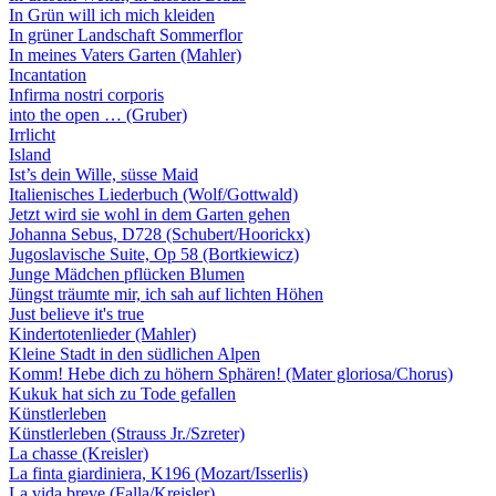
In Grün will ich mich kleiden
In grüner Landschaft Sommerflor
In meines Vaters Garten (Mahler)
Incantation
Infirma nostri corporis
into the open … (Gruber)
Irrlicht
Island
Ist’s dein Wille, süsse Maid
Italienisches Liederbuch (Wolf/Gottwald)
Jetzt wird sie wohl in dem Garten gehen
Johanna Sebus, D728 (Schubert/Hoorickx)
Jugoslavische Suite, Op 58 (Bortkiewicz)
Junge Mädchen pflücken Blumen
Jüngst träumte mir, ich sah auf lichten Höhen
Just believe it's true
Kindertotenlieder (Mahler)
Kleine Stadt in den südlichen Alpen
Komm! Hebe dich zu höhern Sphären! (Mater gloriosa/Chorus)
Kukuk hat sich zu Tode gefallen
Künstlerleben
Künstlerleben (Strauss Jr./Szreter)
La chasse (Kreisler)
La finta giardiniera, K196 (Mozart/Isserlis)
La vida breve (Falla/Kreisler)