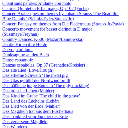
Chant sans paroles: Andante con moto
Clarinet Quintet in E flat major, Op 102 (Fuchs)
Concert Arabesques on themes by Johann Strauss 'The Beautiful
Blue Danube' (Schulz-Evler/Strauss Jr.)
Concert Fantasy on themes from Die Fledermaus (Strauss Jr./Pavia)
Concerto movement for basset clarinet in D major
(Süssmayr/Freyhan)
Country Dances, K606 (Mozart/Landowska)
Da die Hirten ihre Herde
Da voi, cari lumi
Danksagung an den Bach
Danse espagnole
Danzas españolas, Op 37 (Granados/Kreisler)
Das alte Lied (Love/Hough)
Das erherne Schwein 'The metal pig'
Das Glas gefüllt! der Nordwind brüllt
Das häßliche junge Entelein 'The ugly duckling'
Das irdische Leben (Mahler)
Das Kind im Grabe 'The child in the grave'
Das Land des Lächelns (Lehár)
Das Lied von der Erde (Mahler)
Das Mägdlein trat aus dem Fischerhaus
Das Trinklied vom Jammer der Erde
Das verlassene Mägdlein
Das Wandern