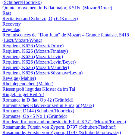
(Schubert/Hoorickx)
Quintet movement in B flat major, K516c (Mozart/Druce)
Rast
Recitativo and Scherzo, Op 6 (Kreisler)
Recovery
Regentag
Réminiscences de "Don Juan" de Mozart – Grande fantaisie, S418
(Liszt/Mozart/Wong)
Requiem, K626 (Mozart/Druce)
Requiem, K626 (Mozart/Finnissy)
Requiem, K626 (Mozart/Levin)
Requiem, K626 (Mozart/Levin/Beyer)
Requiem, K626 (Mozart/Maunder)
Requiem, K626 (Mozart/Süssmayr/Levin)
Revelge (Mahler)
Rheinlegendchen (Mahler)
Riesengroß liegt das Kloster da im Tal
Ringel, ringel Reih’n!
Romance in D flat, Op 42 (Grünfeld)
Romantisches Klavierkonzert in E major (Marx)
Romanze, D144 (Schubert/Hoorickx)
Romanze, Op 45 No 1 (Grünfeld)
Rondeau for horn and orchestra in E flat, K371 (Mozart/Roberts)
Rosamunde, Fürstin von Zypern, D797 (Schubert/Fischhof)
Rosamunde, Fürstin von Zypern, D797 (Schubert/Godowsky)