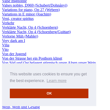
Valse mignonne
Valses nobles, D969 (Schubert/Dohnányi)
Variations for piano, Op 27 (Webern)
Variations in E minor (Joachim)
Veni, creator spiritus
Verkehr
Verklärte Nacht, Op 4 (Schoenberg)
Verklärte Nacht, Op 4 (Schoenberg/Guittart)
Verlorne Müh (Mahler)
Very dark am I
Vilia
Vito
Von der Jugend
Von der Strasse her ein Posthorn klingt
Von Süd und Ost belagert stürmisch unsre Alpen unser Wein
Waldgespräch
Waldung, sie schwankt heran (Chorus)
This website uses cookies to ensure you get
Waltz
Wandl' ich im Wald des Abends
the best experience.
Learn more
Warum soll eine Frau kein Verhältnis haben?
Warum?
OK
Was hab’ ich bis jetzt nun gefunden?
Was sucht denn der Jäger am Mühlbach hier?
Was vermeid’ ich denn die Wege
Wein, Weib und Gesang