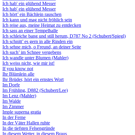
Ich hab' ein glühend Messer
Ich hab' ein glühend Messer
Ich hört’ ein Bächlein rauschen
Ich kann und mag nicht fröhlich sein
Ich reise aus, meine Heimat zu entdecken
Ich sass an einer Tempelhalle
Ich schleiche bang und still herum, D787 No 2 (Schubert/Spiegl)
Ich schnitt’ es gern in alle Rinden ein
Ich sehne mich, o Freund, an deiner Seite
Ich such’ im Schnee vergebens
Ich wandle unter Blumen (Mahler)
Ich weiss nicht, wie mir ist!
If you know not
Ihr Blümlein alle
Ihr Brüder, hört ein ernstes Wort
Im Dorfe
Im Frühling, D882 (Schubert/Lee)
Im Lenz (Mahler)
Im Walde
Im Zimmer
Imple superna gratia
In der Ferne
In der Väter Hallen ruhte
In die tiefsten Felsengründe
In diesem Wetter, in diesem Braus