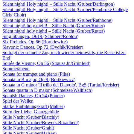
Silent night! Holy night! – Stille Nacht (Gruber/Darlington)
Silent night! Holy night! – Stille Nacht (Gruber/Pembroke College
Girls' Choir)
Silent night! Holy night! – Stille Nacht (Gruber/Rathbone)
Silent night! holy night! – Stille Nacht (Gruber/Rutter)
Silent night! holy night! – Stille Nacht (Gruber/Rutter)
Sing-übungen, D619 (Schubert/Roblou)
Six Preludes, Op 66 (Bortkiewicz)
Slavonic Dances, Op 72 (Dvořák/Kreisler)
So trägt der schnelle Zug mich wieder heimwärts, die Reise ist zu
End’
Soirée de Vienne, Op 56 (Strauss Jr./Grünfeld)
Sommerabend
Sonata for trumpet and piano (Pilss)
Sonata in B major, Op 9 (Bortkiewicz)
Sonata in G minor 'Il trillo del Diavolo', Bg5 (Tartini/Kreisler)
Sonata quarta in D major (Schmelzer/Wallfisch)
Spanish Dances, Op 54 (Popper)
Spiel der Wellen
Starke Einbildungskraft (Mahler)
Stern der Liebe, Glanzgebilde
Stille Nacht (Gruber/Blatchly)
Stille Nacht (Gruber/Bowers-Broadbent)
Stille Nacht (Gruber/Grahl)
Stille Nacht (Gruber/Halsey)