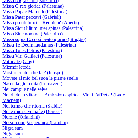
Missa Nigra sum (Palestrina)
Missa O rex gloriae (Palestrina)
Missa Papae Marcelli (Palestrina)
Missa Pater peccavi (Gabrieli)
Missa pro defunctis 'Requiem' (Anerio)
Missa Sicut lilium inter spinas (Palestrina)
Missa Sine nomine (Palestrina)
Missa sopra Ecco sì beato giorno (Striggio)
Missa Te Deum laudamus (Palestrina)
Missa Tu es Petrus (Palestrina)
Missa Viri Galilaei (Palestrina)
Mitridate (Giay)
Mizmór letodá
Mostro crudel che fai? (Idaspe)
Movete al mio bel suon le piante snelle
Nasce la gioja mia (Primavera)
Nei campi e nelle selve
Nel dì della vittoria – Ambizioso spirto – Vieni t’affretta! (Lady
Macbeth)
Nel tempo che ritorna (Stabile)
Nelle mie selve natìe (Doneca)
Nerone (Orlandini)
Nessun ponga sperança (Landini)
Nigra sum
Nigra sum