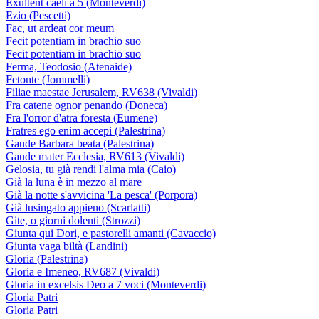
Exultent caeli a 5 (Monteverdi)
Ezio (Pescetti)
Fac, ut ardeat cor meum
Fecit potentiam in brachio suo
Fecit potentiam in brachio suo
Ferma, Teodosio (Atenaide)
Fetonte (Jommelli)
Filiae maestae Jerusalem, RV638 (Vivaldi)
Fra catene ognor penando (Doneca)
Fra l'orror d'atra foresta (Eumene)
Fratres ego enim accepi (Palestrina)
Gaude Barbara beata (Palestrina)
Gaude mater Ecclesia, RV613 (Vivaldi)
Gelosia, tu già rendi l'alma mia (Caio)
Già la luna è in mezzo al mare
Già la notte s'avvicina 'La pesca' (Porpora)
Già lusingato appieno (Scarlatti)
Gite, o giorni dolenti (Strozzi)
Giunta qui Dori, e pastorelli amanti (Cavaccio)
Giunta vaga biltà (Landini)
Gloria (Palestrina)
Gloria e Imeneo, RV687 (Vivaldi)
Gloria in excelsis Deo a 7 voci (Monteverdi)
Gloria Patri
Gloria Patri