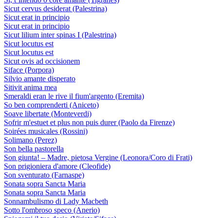
Sicut cervus desiderat (Palestrina)
Sicut erat in principio
Sicut erat in principio
Sicut lilium inter spinas I (Palestrina)
Sicut locutus est
Sicut locutus est
Sicut ovis ad occisionem
Siface (Porpora)
Silvio amante disperato
Sitivit anima mea
Smeraldi eran le rive il fium'argento (Eremita)
So ben comprenderti (Aniceto)
Soave libertate (Monteverdi)
Sofrir m'estuet et plus non puis durer (Paolo da Firenze)
Soirées musicales (Rossini)
Solimano (Perez)
Son bella pastorella
Son giunta! – Madre, pietosa Vergine (Leonora/Coro di Frati)
Son prigioniera d'amore (Cleofide)
Son sventurato (Farnaspe)
Sonata sopra Sancta Maria
Sonata sopra Sancta Maria
Sonnambulismo di Lady Macbeth
Sotto l'ombroso speco (Anerio)