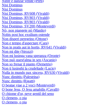
Ninfe e danzar venite (Preti)
Nisi Dominus
Nisi Dominus
Nisi Dominus, RV608 (Vivaldi)
Nisi Dominus, RV803 (Vivaldi)
Nisi Dominus, RV803 (Vivaldi)
Nisi Dominus, SV200 (Monteverdi)
Nò, non piangete nò (Manlio)
Nobis post hoc exsilium ostende
Non disperi peregrino (Ottone)
Non e tempo d'aspectare (Cara)
Non in pratis aut in hortis, RV641 (Vivaldi)
Non mi dite (Strozzi)
Non mi lusinga vana speranza (Oronte)
Non può quest'alma in sen (Ascanio)
Non so frenar il pianto (Demetrio)
Non ti lusinghi la crudeltade (Lucio)
Nulla in mundo pax sincera, RV630 (Vivaldi)
Nunc dimittis (Palestrina)
Nunc dimittis (Rigatti)
O beatae viae a 2 voci (Monteverdi)
O bone Jesu, O Jesu amabilis (Cavalli)
O chiome d'or, neve gentil del seno
O clemens, o pia
O clemens, o pia