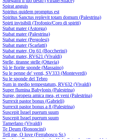
Spiegami il tuo desio (Viriate/Siface)
Spirat anguis
Spiritus quidem promptus est
Spiritus Sanctus replevit totam domum (Palestrina)
Spirti invisibili (Trofonio/Coro di spiriti)
Stabat mater (Astorga)
Stabat mater (Palestrina)
Stabat mater (Pergolesi)
Stabat mater (Scarlatti)
Stabat mater, Op 61 (Boccherini)
Stabat mater, RV621 (Vivaldi)
Stelle, tiranne stelle (Ottavia)
Sù le fiorite sponde (Massaino)
Su le penne de' venti, SV333 (Monteverdi)
Su le sponde del Tebro
Sum in medio tempestatum, RV632 (Vivaldi)
Super flumina Babylonis (Palestrina)
Surge, propera amica mea, et veni (Palestrina)
Surrexit pastor bonus (Gabrieli)
Surrexit pastor bonus a 8 (Palestrina)
Suscepit Israel puerum suum
Suscepit Israel puerum suum
Tamerlano (Vivaldi)
Te Deum (Bononcini)
Tell me, O love (Ferrabosco Sr.)