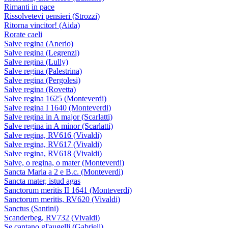
Rimanti in pace
Rissolvetevi pensieri (Strozzi)
Ritorna vincitor! (Aida)
Rorate caeli
Salve regina (Anerio)
Salve regina (Legrenzi)
Salve regina (Lully)
Salve regina (Palestrina)
Salve regina (Pergolesi)
Salve regina (Rovetta)
Salve regina 1625 (Monteverdi)
Salve regina I 1640 (Monteverdi)
Salve regina in A major (Scarlatti)
Salve regina in A minor (Scarlatti)
Salve regina, RV616 (Vivaldi)
Salve regina, RV617 (Vivaldi)
Salve regina, RV618 (Vivaldi)
Salve, o regina, o mater (Monteverdi)
Sancta Maria a 2 e B.c. (Monteverdi)
Sancta mater, istud agas
Sanctorum meritis II 1641 (Monteverdi)
Sanctorum meritis, RV620 (Vivaldi)
Sanctus (Santini)
Scanderbeg, RV732 (Vivaldi)
Se cantano gl'augelli (Gabrieli)