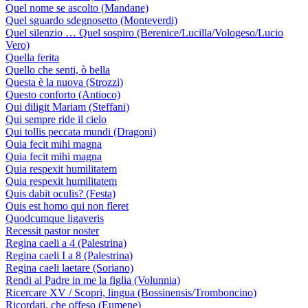
Quel nome se ascolto (Mandane)
Quel sguardo sdegnosetto (Monteverdi)
Quel silenzio … Quel sospiro (Berenice/Lucilla/Vologeso/Lucio
Vero)
Quella ferita
Quello che senti, ò bella
Questa è la nuova (Strozzi)
Questo conforto (Antioco)
Qui diligit Mariam (Steffani)
Qui sempre ride il cielo
Qui tollis peccata mundi (Dragoni)
Quia fecit mihi magna
Quia fecit mihi magna
Quia respexit humilitatem
Quia respexit humilitatem
Quis dabit oculis? (Festa)
Quis est homo qui non fleret
Quodcumque ligaveris
Recessit pastor noster
Regina caeli a 4 (Palestrina)
Regina caeli I a 8 (Palestrina)
Regina caeli laetare (Soriano)
Rendi al Padre in me la figlia (Volunnia)
Ricercare XV / Scopri, lingua (Bossinensis/Tromboncino)
Ricordati, che offeso (Eumene)