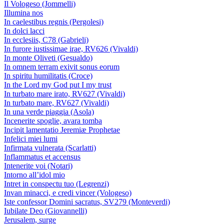
Il Vologeso (Jommelli)
Illumina nos
In caelestibus regnis (Pergolesi)
In dolci lacci
In ecclesiis, C78 (Gabrieli)
In furore iustissimae irae, RV626 (Vivaldi)
In monte Oliveti (Gesualdo)
In omnem terram exivit sonus eorum
In spiritu humilitatis (Croce)
In the Lord my God put I my trust
In turbato mare irato, RV627 (Vivaldi)
In turbato mare, RV627 (Vivaldi)
In una verde piaggia (Asola)
Incenerite spoglie, avara tomba
Incipit lamentatio Jeremiæ Prophetae
Infelici miei lumi
Infirmata vulnerata (Scarlatti)
Inflammatus et accensus
Intenerite voi (Notari)
Intorno all’idol mio
Intret in conspectu tuo (Legrenzi)
Invan minacci, e credi vincer (Vologeso)
Iste confessor Domini sacratus, SV279 (Monteverdi)
Iubilate Deo (Giovannelli)
Jerusalem, surge