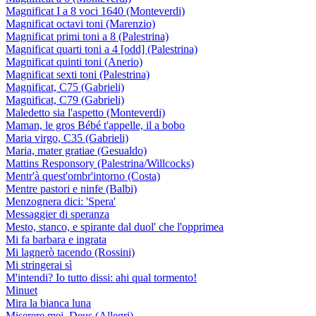
Magnificat I a 8 voci 1640 (Monteverdi)
Magnificat octavi toni (Marenzio)
Magnificat primi toni a 8 (Palestrina)
Magnificat quarti toni a 4 [odd] (Palestrina)
Magnificat quinti toni (Anerio)
Magnificat sexti toni (Palestrina)
Magnificat, C75 (Gabrieli)
Magnificat, C79 (Gabrieli)
Maledetto sia l'aspetto (Monteverdi)
Maman, le gros Bébé t'appelle, il a bobo
Maria virgo, C35 (Gabrieli)
Maria, mater gratiae (Gesualdo)
Mattins Responsory (Palestrina/Willcocks)
Mentr'à quest'ombr'intorno (Costa)
Mentre pastori e ninfe (Balbi)
Menzognera dici: 'Spera'
Messaggier di speranza
Mesto, stanco, e spirante dal duol' che l'opprimea
Mi fa barbara e ingrata
Mi lagnerò tacendo (Rossini)
Mi stringerai sì
M'intendi? Io tutto dissi: ahi qual tormento!
Minuet
Mira la bianca luna
Miserere mei, Deus (Allegri)