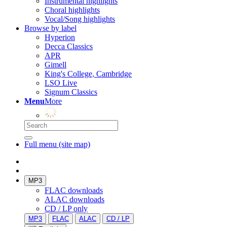
Instrumental highlights
Choral highlights
Vocal/Song highlights
Browse by label
Hyperion
Decca Classics
APR
Gimell
King's College, Cambridge
LSO Live
Signum Classics
Menu
More
Full menu (site map)
MP3
FLAC downloads
ALAC downloads
CD / LP only
MP3
FLAC
ALAC
CD / LP