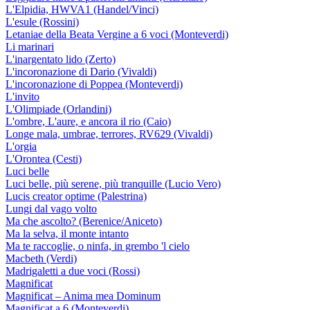
L'Elpidia, HWVA1 (Handel/Vinci)
L'esule (Rossini)
Letaniae della Beata Vergine a 6 voci (Monteverdi)
Li marinari
L'inargentato lido (Zerto)
L'incoronazione di Dario (Vivaldi)
L'incoronazione di Poppea (Monteverdi)
L'invito
L'Olimpiade (Orlandini)
L'ombre, L'aure, e ancora il rio (Caio)
Longe mala, umbrae, terrores, RV629 (Vivaldi)
L'orgia
L'Orontea (Cesti)
Luci belle
Luci belle, più serene, più tranquille (Lucio Vero)
Lucis creator optime (Palestrina)
Lungi dal vago volto
Ma che ascolto? (Berenice/Aniceto)
Ma la selva, il monte intanto
Ma te raccoglie, o ninfa, in grembo 'l cielo
Macbeth (Verdi)
Madrigaletti a due voci (Rossi)
Magnificat
Magnificat – Anima mea Dominum
Magnificat a 6 (Monteverdi)