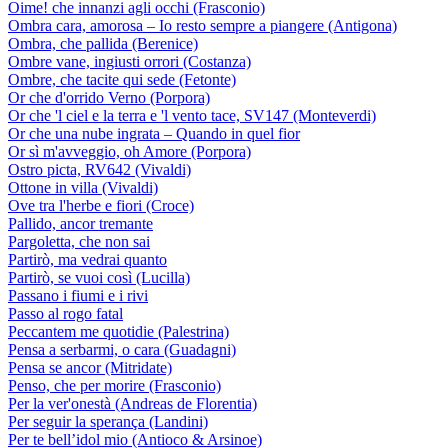
Oime! che innanzi agli occhi (Frasconio)
Ombra cara, amorosa – Io resto sempre a piangere (Antigona)
Ombra, che pallida (Berenice)
Ombre vane, ingiusti orrori (Costanza)
Ombre, che tacite qui sede (Fetonte)
Or che d'orrido Verno (Porpora)
Or che 'l ciel e la terra e 'l vento tace, SV147 (Monteverdi)
Or che una nube ingrata – Quando in quel fior
Or sì m'avveggio, oh Amore (Porpora)
Ostro picta, RV642 (Vivaldi)
Ottone in villa (Vivaldi)
Ove tra l'herbe e fiori (Croce)
Pallido, ancor tremante
Pargoletta, che non sai
Partirò, ma vedrai quanto
Partirò, se vuoi così (Lucilla)
Passano i fiumi e i rivi
Passo al rogo fatal
Peccantem me quotidie (Palestrina)
Pensa a serbarmi, o cara (Guadagni)
Pensa se ancor (Mitridate)
Penso, che per morire (Frasconio)
Per la ver'onestà (Andreas de Florentia)
Per seguir la sperança (Landini)
Per te bell’idol mio (Antioco & Arsinoe)