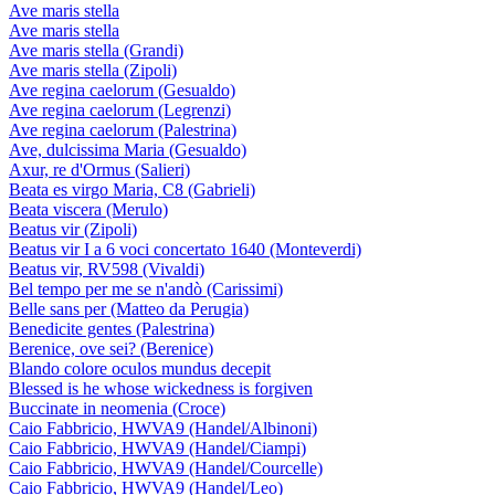
Ave maris stella
Ave maris stella
Ave maris stella (Grandi)
Ave maris stella (Zipoli)
Ave regina caelorum (Gesualdo)
Ave regina caelorum (Legrenzi)
Ave regina caelorum (Palestrina)
Ave, dulcissima Maria (Gesualdo)
Axur, re d'Ormus (Salieri)
Beata es virgo Maria, C8 (Gabrieli)
Beata viscera (Merulo)
Beatus vir (Zipoli)
Beatus vir I a 6 voci concertato 1640 (Monteverdi)
Beatus vir, RV598 (Vivaldi)
Bel tempo per me se n'andò (Carissimi)
Belle sans per (Matteo da Perugia)
Benedicite gentes (Palestrina)
Berenice, ove sei? (Berenice)
Blando colore oculos mundus decepit
Blessed is he whose wickedness is forgiven
Buccinate in neomenia (Croce)
Caio Fabbricio, HWVA9 (Handel/Albinoni)
Caio Fabbricio, HWVA9 (Handel/Ciampi)
Caio Fabbricio, HWVA9 (Handel/Courcelle)
Caio Fabbricio, HWVA9 (Handel/Leo)