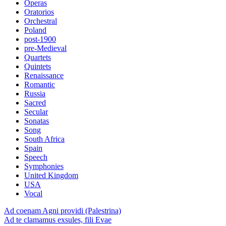
Operas
Oratorios
Orchestral
Poland
post-1900
pre-Medieval
Quartets
Quintets
Renaissance
Romantic
Russia
Sacred
Secular
Sonatas
Song
South Africa
Spain
Speech
Symphonies
United Kingdom
USA
Vocal
Ad coenam Agni providi (Palestrina)
Ad te clamamus exsules, fili Evae