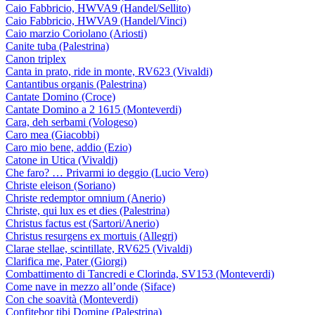
Caio Fabbricio, HWVA9 (Handel/Sellito)
Caio Fabbricio, HWVA9 (Handel/Vinci)
Caio marzio Coriolano (Ariosti)
Canite tuba (Palestrina)
Canon triplex
Canta in prato, ride in monte, RV623 (Vivaldi)
Cantantibus organis (Palestrina)
Cantate Domino (Croce)
Cantate Domino a 2 1615 (Monteverdi)
Cara, deh serbami (Vologeso)
Caro mea (Giacobbi)
Caro mio bene, addio (Ezio)
Catone in Utica (Vivaldi)
Che faro? … Privarmi io deggio (Lucio Vero)
Christe eleison (Soriano)
Christe redemptor omnium (Anerio)
Christe, qui lux es et dies (Palestrina)
Christus factus est (Sartori/Anerio)
Christus resurgens ex mortuis (Allegri)
Clarae stellae, scintillate, RV625 (Vivaldi)
Clarifica me, Pater (Giorgi)
Combattimento di Tancredi e Clorinda, SV153 (Monteverdi)
Come nave in mezzo all’onde (Siface)
Con che soavità (Monteverdi)
Confitebor tibi Domine (Palestrina)