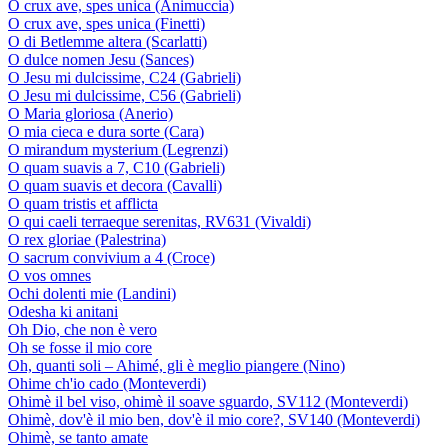
O crux ave, spes unica (Animuccia)
O crux ave, spes unica (Finetti)
O di Betlemme altera (Scarlatti)
O dulce nomen Jesu (Sances)
O Jesu mi dulcissime, C24 (Gabrieli)
O Jesu mi dulcissime, C56 (Gabrieli)
O Maria gloriosa (Anerio)
O mia cieca e dura sorte (Cara)
O mirandum mysterium (Legrenzi)
O quam suavis a 7, C10 (Gabrieli)
O quam suavis et decora (Cavalli)
O quam tristis et afflicta
O qui caeli terraeque serenitas, RV631 (Vivaldi)
O rex gloriae (Palestrina)
O sacrum convivium a 4 (Croce)
O vos omnes
Ochi dolenti mie (Landini)
Odesha ki anitani
Oh Dio, che non è vero
Oh se fosse il mio core
Oh, quanti soli – Ahimé, gli è meglio piangere (Nino)
Ohime ch'io cado (Monteverdi)
Ohimè il bel viso, ohimè il soave sguardo, SV112 (Monteverdi)
Ohimè, dov'è il mio ben, dov'è il mio core?, SV140 (Monteverdi)
Ohimè, se tanto amate