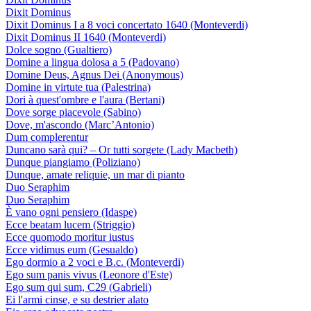
Dixit Dominus
Dixit Dominus I a 8 voci concertato 1640 (Monteverdi)
Dixit Dominus II 1640 (Monteverdi)
Dolce sogno (Gualtiero)
Domine a lingua dolosa a 5 (Padovano)
Domine Deus, Agnus Dei (Anonymous)
Domine in virtute tua (Palestrina)
Dori à quest'ombre e l'aura (Bertani)
Dove sorge piacevole (Sabino)
Dove, m'ascondo (Marc’Antonio)
Dum complerentur
Duncano sarà qui? – Or tutti sorgete (Lady Macbeth)
Dunque piangiamo (Poliziano)
Dunque, amate reliquie, un mar di pianto
Duo Seraphim
Duo Seraphim
È vano ogni pensiero (Idaspe)
Ecce beatam lucem (Striggio)
Ecce quomodo moritur iustus
Ecce vidimus eum (Gesualdo)
Ego dormio a 2 voci e B.c. (Monteverdi)
Ego sum panis vivus (Leonore d'Este)
Ego sum qui sum, C29 (Gabrieli)
Ei l'armi cinse, e su destrier alato