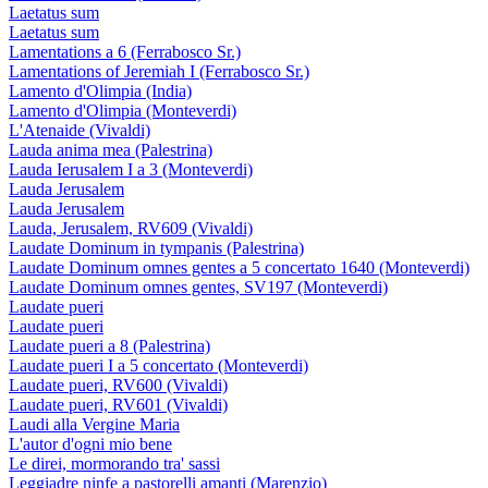
Laetatus sum
Laetatus sum
Lamentations a 6 (Ferrabosco Sr.)
Lamentations of Jeremiah I (Ferrabosco Sr.)
Lamento d'Olimpia (India)
Lamento d'Olimpia (Monteverdi)
L'Atenaide (Vivaldi)
Lauda anima mea (Palestrina)
Lauda Ierusalem I a 3 (Monteverdi)
Lauda Jerusalem
Lauda Jerusalem
Lauda, Jerusalem, RV609 (Vivaldi)
Laudate Dominum in tympanis (Palestrina)
Laudate Dominum omnes gentes a 5 concertato 1640 (Monteverdi)
Laudate Dominum omnes gentes, SV197 (Monteverdi)
Laudate pueri
Laudate pueri
Laudate pueri a 8 (Palestrina)
Laudate pueri I a 5 concertato (Monteverdi)
Laudate pueri, RV600 (Vivaldi)
Laudate pueri, RV601 (Vivaldi)
Laudi alla Vergine Maria
L'autor d'ogni mio bene
Le direi, mormorando tra' sassi
Leggiadre ninfe a pastorelli amanti (Marenzio)