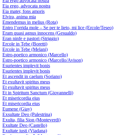
Eia ergo advocata nostra
Eia ergo, advocata nostra
Eia mater, fons amoris
Elvira, anima mia
Emendemus in melius (Rota)
Entro l’orrida mole – Se per te lieto, mi lice (Ercole/Teseo)
Eram quasi agnus innocens (Gesualdo)
Eran ninfe e pastori (Striggio)
Ercole in Tebe (Boretti)
Ercole in Tebe (Melani)
Estro-poetico armonico (Marcello)
Estro-poetico armonico (Marcello/Avison)
Esurientes implevit bonis
Esurientes implevit bonis
Et ascendit in caelum (Soriano)
Et exultavit spiritus meus
Et exultavit spiritus meus
Et in Spiritum Sanctum (Giovannelli)
Et misericordia eius
Et misericordia eius
Eumene (Giay)
Exsultate Deo (Palestrina)
Exulta, filia Sion (Monteverdi)
Exultate Deo (Castello)
Exultate iusti (Viadana)