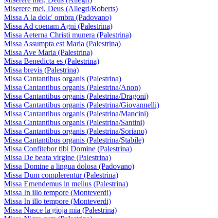
Miserere mei, Deus (Allegri/Roberts)
Missa A la dolc' ombra (Padovano)
Missa Ad coenam Agni (Palestrina)
Missa Aeterna Christi munera (Palestrina)
Missa Assumpta est Maria (Palestrina)
Missa Ave Maria (Palestrina)
Missa Benedicta es (Palestrina)
Missa brevis (Palestrina)
Missa Cantantibus organis (Palestrina)
Missa Cantantibus organis (Palestrina/Anon)
Missa Cantantibus organis (Palestrina/Dragoni)
Missa Cantantibus organis (Palestrina/Giovannelli)
Missa Cantantibus organis (Palestrina/Mancini)
Missa Cantantibus organis (Palestrina/Santini)
Missa Cantantibus organis (Palestrina/Soriano)
Missa Cantantibus organis (Palestrina/Stabile)
Missa Confitebor tibi Domine (Palestrina)
Missa De beata virgine (Palestrina)
Missa Domine a lingua dolosa (Padovano)
Missa Dum complerentur (Palestrina)
Missa Emendemus in melius (Palestrina)
Missa In illo tempore (Monteverdi)
Missa In illo tempore (Monteverdi)
Missa Nasce la gioja mia (Palestrina)