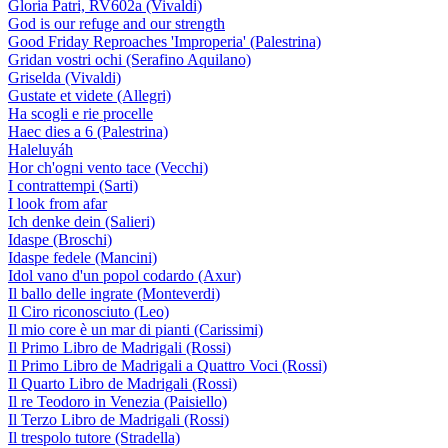
Gloria Patri, RV602a (Vivaldi)
God is our refuge and our strength
Good Friday Reproaches 'Improperia' (Palestrina)
Gridan vostri ochi (Serafino Aquilano)
Griselda (Vivaldi)
Gustate et videte (Allegri)
Ha scogli e rie procelle
Haec dies a 6 (Palestrina)
Haleluyáh
Hor ch'ogni vento tace (Vecchi)
I contrattempi (Sarti)
I look from afar
Ich denke dein (Salieri)
Idaspe (Broschi)
Idaspe fedele (Mancini)
Idol vano d'un popol codardo (Axur)
Il ballo delle ingrate (Monteverdi)
Il Ciro riconosciuto (Leo)
Il mio core è un mar di pianti (Carissimi)
Il Primo Libro de Madrigali (Rossi)
Il Primo Libro de Madrigali a Quattro Voci (Rossi)
Il Quarto Libro de Madrigali (Rossi)
Il re Teodoro in Venezia (Paisiello)
Il Terzo Libro de Madrigali (Rossi)
Il trespolo tutore (Stradella)