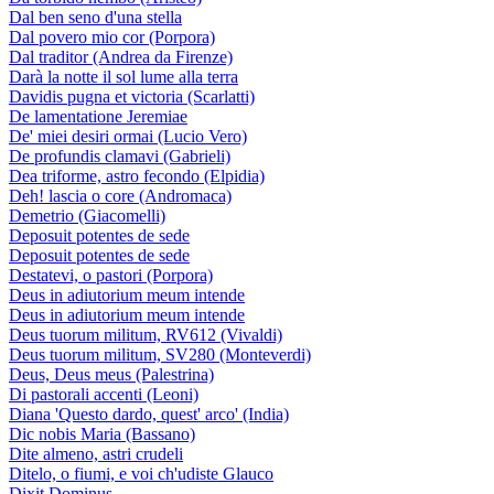
Dal ben seno d'una stella
Dal povero mio cor (Porpora)
Dal traditor (Andrea da Firenze)
Darà la notte il sol lume alla terra
Davidis pugna et victoria (Scarlatti)
De lamentatione Jeremiae
De' miei desiri ormai (Lucio Vero)
De profundis clamavi (Gabrieli)
Dea triforme, astro fecondo (Elpidia)
Deh! lascia o core (Andromaca)
Demetrio (Giacomelli)
Deposuit potentes de sede
Deposuit potentes de sede
Destatevi, o pastori (Porpora)
Deus in adiutorium meum intende
Deus in adiutorium meum intende
Deus tuorum militum, RV612 (Vivaldi)
Deus tuorum militum, SV280 (Monteverdi)
Deus, Deus meus (Palestrina)
Di pastorali accenti (Leoni)
Diana 'Questo dardo, quest' arco' (India)
Dic nobis Maria (Bassano)
Dite almeno, astri crudeli
Ditelo, o fiumi, e voi ch'udiste Glauco
Dixit Dominus