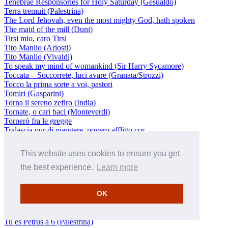
Tenebrae Responsories for Holy Saturday (Gesualdo)
Terra tremuit (Palestrina)
The Lord Jehovah, even the most mighty God, hath spoken
The maid of the mill (Duni)
Tirsi mio, caro Tirsi
Tito Manlio (Ariosti)
Tito Manlio (Vivaldi)
To speak my mind of womankind (Sir Harry Sycamore)
Toccata – Soccorrete, luci avare (Granata/Strozzi)
Tocco la prima sorte a voi, pastori
Tomiri (Gasparini)
Torna il sereno zefiro (India)
Tornate, o cari baci (Monteverdi)
Tornerò fra le gregge
Tralascia pur di piangere, povero afflitto cor
Tre vocalizzi, Op 55 (Castelnuovo-Tedesco/Corti)
Tremori al braccio
This website uses cookies to ensure you get
Tres sacrae cantiones (Gesualdo/Stravinsky)
Tribularer, si nescirem (Palestrina)
the best experience.
Learn more
Tribulationes civitatum (Palestrina)
Tribulationes cordis mei (Bernabei)
OK
Tribus miraculis (Marenzio)
Tristis est anima mea (Gesualdo)
Tu chiedi il mio core (Berenice)
Tu es Petrus a 6 (Palestrina)