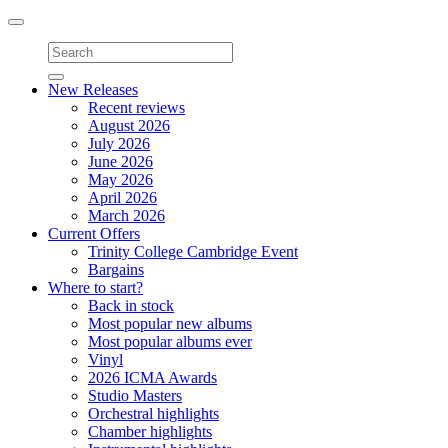
Toggle
navigation
New Releases
Recent reviews
August 2026
July 2026
June 2026
May 2026
April 2026
March 2026
Current Offers
Trinity College Cambridge Event
Bargains
Where to start?
Back in stock
Most popular new albums
Most popular albums ever
Vinyl
2026 ICMA Awards
Studio Masters
Orchestral highlights
Chamber highlights