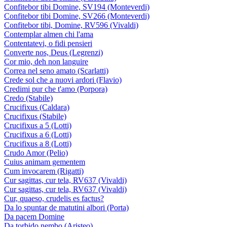
Confitebor tibi Domine, SV194 (Monteverdi)
Confitebor tibi Domine, SV266 (Monteverdi)
Confitebor tibi, Domine, RV596 (Vivaldi)
Contemplar almen chi l'ama
Contentatevi, o fidi pensieri
Converte nos, Deus (Legrenzi)
Cor mio, deh non languire
Correa nel seno amato (Scarlatti)
Crede sol che a nuovi ardori (Flavio)
Credimi pur che t'amo (Porpora)
Credo (Stabile)
Crucifixus (Caldara)
Crucifixus (Stabile)
Crucifixus a 5 (Lotti)
Crucifixus a 6 (Lotti)
Crucifixus a 8 (Lotti)
Crudo Amor (Pelio)
Cuius animam gementem
Cum invocarem (Rigatti)
Cur sagittas, cur tela, RV637 (Vivaldi)
Cur sagittas, cur tela, RV637 (Vivaldi)
Cur, quaeso, crudelis es factus?
Da lo spuntar de matutini albori (Porta)
Da pacem Domine
Da torbido nembo (Aristeo)