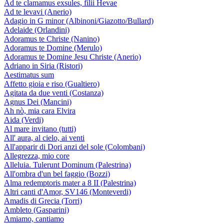
Ad te clamamus exsules, filii Hevae
Ad te levavi (Anerio)
Adagio in G minor (Albinoni/Giazotto/Bullard)
Adelaide (Orlandini)
Adoramus te Christe (Nanino)
Adoramus te Domine (Merulo)
Adoramus te Domine Jesu Christe (Anerio)
Adriano in Siria (Ristori)
Aestimatus sum
Affetto gioia e riso (Gualtiero)
Agitata da due venti (Costanza)
Agnus Dei (Mancini)
Ah nò, mia cara Elvira
Aida (Verdi)
Al mare invitano (tutti)
All' aura, al cielo, ai venti
All'apparir di Dori anzi del sole (Colombani)
Allegrezza, mio core
Alleluia. Tulerunt Dominum (Palestrina)
All'ombra d'un bel faggio (Bozzi)
Alma redemptoris mater a 8 II (Palestrina)
Altri canti d'Amor, SV146 (Monteverdi)
Amadis di Grecia (Torri)
Ambleto (Gasparini)
Amiamo, cantiamo