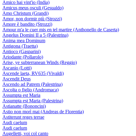
Amico hai vint'io (India)
Amicus meus osculi (Gesualdo)
Amo Christum (Grandi)
Amor, non dormir più (Strozzi)
Amore è bandito (Strozzi)
Amour m'a le cuer mis en tel martire (Anthonello de Caserta)
Angelus Domini II a 5 (Palestrina)
Anima mea Dominum
Antigona (Traetta)
Antioco (Gasparini)
Ariodante (Pollarolo)
Arise, ye subterranean Winds (Reggio)
Ascanio (Lotti)
Ascende laeta, RV635 (Vivaldi)
Ascendit Deus
Ascendo ad Patrem (Palestrina)
Ascolta o figlio (Andromaca)
Assumpta est Maria
Assumpta est Maria (Palestrina)
Astianatte (Bononcini)
Astio non morì mai (Andreas de Florentia)
Astiterunt reges terrae
Audi caelum
Audi caelum
Augelletti, voi col canto