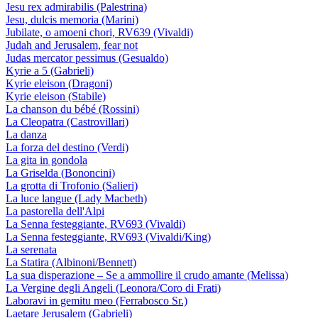
Jesu rex admirabilis (Palestrina)
Jesu, dulcis memoria (Marini)
Jubilate, o amoeni chori, RV639 (Vivaldi)
Judah and Jerusalem, fear not
Judas mercator pessimus (Gesualdo)
Kyrie a 5 (Gabrieli)
Kyrie eleison (Dragoni)
Kyrie eleison (Stabile)
La chanson du bébé (Rossini)
La Cleopatra (Castrovillari)
La danza
La forza del destino (Verdi)
La gita in gondola
La Griselda (Bononcini)
La grotta di Trofonio (Salieri)
La luce langue (Lady Macbeth)
La pastorella dell'Alpi
La Senna festeggiante, RV693 (Vivaldi)
La Senna festeggiante, RV693 (Vivaldi/King)
La serenata
La Statira (Albinoni/Bennett)
La sua disperazione – Se a ammollire il crudo amante (Melissa)
La Vergine degli Angeli (Leonora/Coro di Frati)
Laboravi in gemitu meo (Ferrabosco Sr.)
Laetare Jerusalem (Gabrieli)