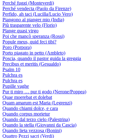
Perché fuggi (Monteverdi)
Perché vendecta (Paolo da Firenze)
Perfido, ah taci (Lucilla/Lucio Vero)
Piangono al pianger mio (India)
Più trasparente velo (Florio)
Plange quasi virgo
Poi che mancò speranza (Rossi)
Popule meus, quid feci tibi?
Poro (Porpora)
Porto piagato in petto (Ambleto)
Poscia, quando il pastor guida la greggia
Precibus et meritis (Gesualdo)
Psalm 10
Pulchra es
Pulchra es
Pupille vaghe
Pur ti miro … pur ti godo (Nerone/Poppea)
Quae moerebat et dolebat
Quam amarum est Maria (Legrenzi)
Quando chiami dolce, e cara
Quando corpus morietur
Quando dal terzo cielo (Palestrina)
Quando la stella (Giovanni da Cascia)
Quando lieta vezzosa (Bonini)
Quattro Pezzi sacri (Verdi)