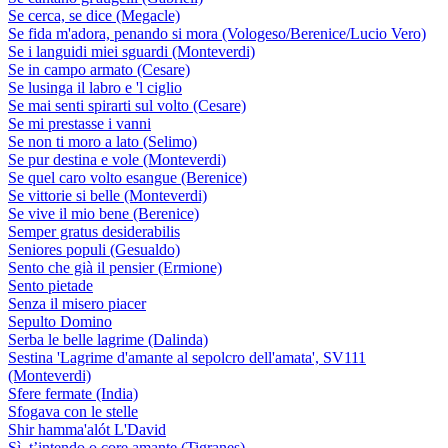
Se cerca, se dice (Megacle)
Se fida m'adora, penando si mora (Vologeso/Berenice/Lucio Vero)
Se i languidi miei sguardi (Monteverdi)
Se in campo armato (Cesare)
Se lusinga il labro e 'l ciglio
Se mai senti spirarti sul volto (Cesare)
Se mi prestasse i vanni
Se non ti moro a lato (Selimo)
Se pur destina e vole (Monteverdi)
Se quel caro volto esangue (Berenice)
Se vittorie si belle (Monteverdi)
Se vive il mio bene (Berenice)
Semper gratus desiderabilis
Seniores populi (Gesualdo)
Sento che già il pensier (Ermione)
Sento pietade
Senza il misero piacer
Sepulto Domino
Serba le belle lagrime (Dalinda)
Sestina 'Lagrime d'amante al sepolcro dell'amata', SV111
(Monteverdi)
Sfere fermate (India)
Sfogava con le stelle
Shir hamma'alót L'David
Sì, t’intendo o core amante (Tigranes)