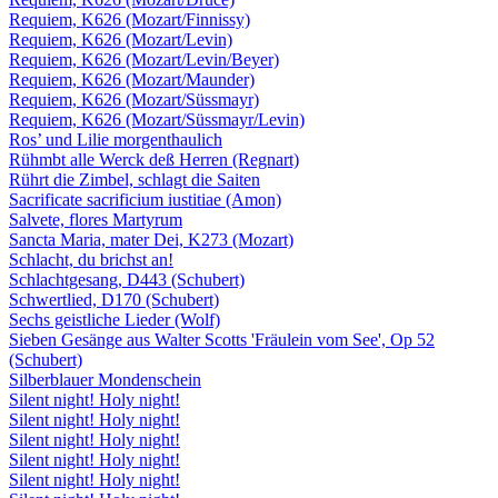
Requiem, K626 (Mozart/Finnissy)
Requiem, K626 (Mozart/Levin)
Requiem, K626 (Mozart/Levin/Beyer)
Requiem, K626 (Mozart/Maunder)
Requiem, K626 (Mozart/Süssmayr)
Requiem, K626 (Mozart/Süssmayr/Levin)
Ros’ und Lilie morgenthaulich
Rühmbt alle Werck deß Herren (Regnart)
Rührt die Zimbel, schlagt die Saiten
Sacrificate sacrificium iustitiae (Amon)
Salvete, flores Martyrum
Sancta Maria, mater Dei, K273 (Mozart)
Schlacht, du brichst an!
Schlachtgesang, D443 (Schubert)
Schwertlied, D170 (Schubert)
Sechs geistliche Lieder (Wolf)
Sieben Gesänge aus Walter Scotts 'Fräulein vom See', Op 52
(Schubert)
Silberblauer Mondenschein
Silent night! Holy night!
Silent night! Holy night!
Silent night! Holy night!
Silent night! Holy night!
Silent night! Holy night!