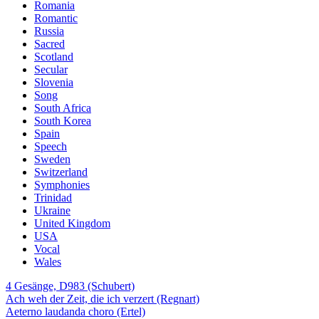
Romania
Romantic
Russia
Sacred
Scotland
Secular
Slovenia
Song
South Africa
South Korea
Spain
Speech
Sweden
Switzerland
Symphonies
Trinidad
Ukraine
United Kingdom
USA
Vocal
Wales
4 Gesänge, D983 (Schubert)
Ach weh der Zeit, die ich verzert (Regnart)
Aeterno laudanda choro (Ertel)