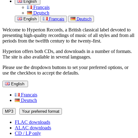
English
Français
Deutsch
English
Français
Deutsch
Welcome to Hyperion Records, a British classical label devoted to
presenting high-quality recordings of music of all styles and from all
periods from the twelfth century to the twenty-first.
Hyperion offers both CDs, and downloads in a number of formats.
The site is also available in several languages.
Please use the dropdown buttons to set your preferred options, or
use the checkbox to accept the defaults.
English
Français
Deutsch
MP3
Your preferred format
FLAC downloads
ALAC downloads
CD / LP only