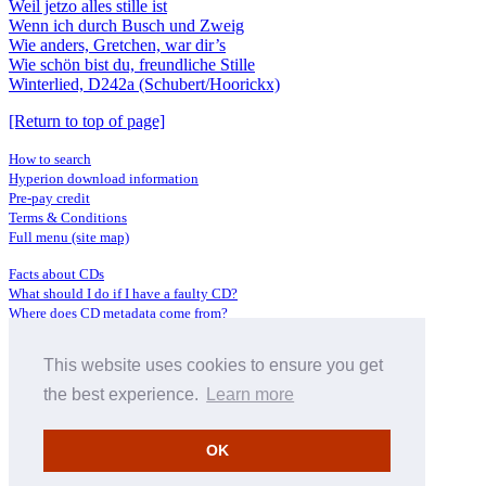
Weil jetzo alles stille ist
Wenn ich durch Busch und Zweig
Wie anders, Gretchen, war dir’s
Wie schön bist du, freundliche Stille
Winterlied, D242a (Schubert/Hoorickx)
[Return to top of page]
How to search
Hyperion download information
Pre-pay credit
Terms & Conditions
Full menu (site map)
Facts about CDs
What should I do if I have a faulty CD?
Where does CD metadata come from?
Contact us
This website uses cookies to ensure you get
Distributors
Archive Service information
the best experience.
Learn more
Privacy Policy
About Hyperion
OK