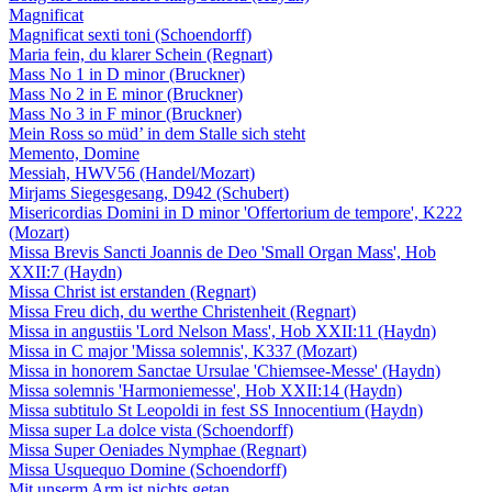
Magnificat
Magnificat sexti toni (Schoendorff)
Maria fein, du klarer Schein (Regnart)
Mass No 1 in D minor (Bruckner)
Mass No 2 in E minor (Bruckner)
Mass No 3 in F minor (Bruckner)
Mein Ross so müd’ in dem Stalle sich steht
Memento, Domine
Messiah, HWV56 (Handel/Mozart)
Mirjams Siegesgesang, D942 (Schubert)
Misericordias Domini in D minor 'Offertorium de tempore', K222
(Mozart)
Missa Brevis Sancti Joannis de Deo 'Small Organ Mass', Hob
XXII:7 (Haydn)
Missa Christ ist erstanden (Regnart)
Missa Freu dich, du werthe Christenheit (Regnart)
Missa in angustiis 'Lord Nelson Mass', Hob XXII:11 (Haydn)
Missa in C major 'Missa solemnis', K337 (Mozart)
Missa in honorem Sanctae Ursulae 'Chiemsee-Messe' (Haydn)
Missa solemnis 'Harmoniemesse', Hob XXII:14 (Haydn)
Missa subtitulo St Leopoldi in fest SS Innocentium (Haydn)
Missa super La dolce vista (Schoendorff)
Missa Super Oeniades Nymphae (Regnart)
Missa Usquequo Domine (Schoendorff)
Mit unserm Arm ist nichts getan