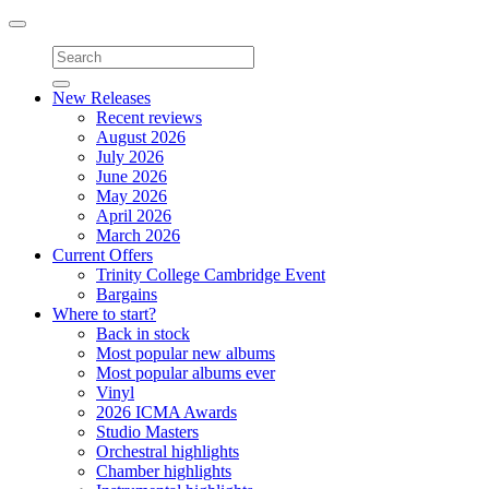
Toggle
navigation
New Releases
Recent reviews
August 2026
July 2026
June 2026
May 2026
April 2026
March 2026
Current Offers
Trinity College Cambridge Event
Bargains
Where to start?
Back in stock
Most popular new albums
Most popular albums ever
Vinyl
2026 ICMA Awards
Studio Masters
Orchestral highlights
Chamber highlights