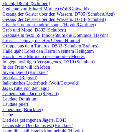
Flucht, D825b (Schubert)
Gedichte von Eduard Mörike (Wolf/Gottwald)
Gesang der Geister über den Wassern, D705 (Schubert/Asti)
Gesang der Geister über den Wassern, D714 (Schubert)
Give to God our thankful songs (Haydn/Gardiner)
Grab und Mond, D893 (Schubert)
Graduale in festo SS Innocentium die Dominica (Haydn)
Gross ist Jehova, der Herr! Denn Himmel
Gruppe aus dem Tartarus, D583 (Schubert/Brahms)
Hallelujah! Lobet den Herrn in seinem Heiligtum
Horch – wie Murmeln des empörten Meeres
Im gegenwärtigen Vergangenes, D710 (Schubert)
In der Freie will ich leben
Inveni David (Bruckner)
Inviolata (Regnart)
Italienisches Liederbuch (Wolf/Gottwald)
Jäger, ruhe von der Jagd!
Lamentabatur Jacob (Regnart)
Laudate Dominum
Laudate pueri
Libera me (Bruckner)
Liebe
Lied des gefangenen Jägers, D843
Locus iste a Deo factus est (Bruckner)
Long life shall Israel's king behold (Haydn)