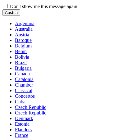
Don't show me this message again
Austria
Argentina
Australia
Austria
Baroque
Belgium
Benin
Bolivia
Brazil
Bulgaria
Canada
Catalonia
Chamber
Classical
Concertos
Cuba
Czech Republic
Czech Republic
Denmark
Estonia
Flanders
France