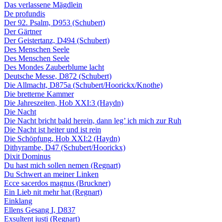
Das verlassene Mägdlein
De profundis
Der 92. Psalm, D953 (Schubert)
Der Gärtner
Der Geistertanz, D494 (Schubert)
Des Menschen Seele
Des Menschen Seele
Des Mondes Zauberblume lacht
Deutsche Messe, D872 (Schubert)
Die Allmacht, D875a (Schubert/Hoorickx/Knothe)
Die bretterne Kammer
Die Jahreszeiten, Hob XXI:3 (Haydn)
Die Nacht
Die Nacht bricht bald herein, dann leg’ ich mich zur Ruh
Die Nacht ist heiter und ist rein
Die Schöpfung, Hob XXI:2 (Haydn)
Dithyrambe, D47 (Schubert/Hoorickx)
Dixit Dominus
Du hast mich sollen nemen (Regnart)
Du Schwert an meiner Linken
Ecce sacerdos magnus (Bruckner)
Ein Lieb nit mehr hat (Regnart)
Einklang
Ellens Gesang I, D837
Exsultent iusti (Regnart)