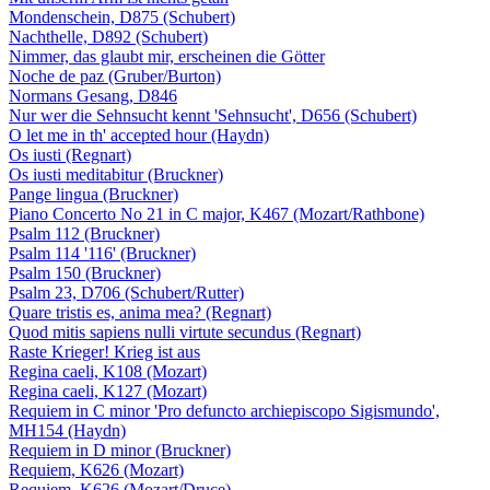
Mondenschein, D875 (Schubert)
Nachthelle, D892 (Schubert)
Nimmer, das glaubt mir, erscheinen die Götter
Noche de paz (Gruber/Burton)
Normans Gesang, D846
Nur wer die Sehnsucht kennt 'Sehnsucht', D656 (Schubert)
O let me in th' accepted hour (Haydn)
Os iusti (Regnart)
Os iusti meditabitur (Bruckner)
Pange lingua (Bruckner)
Piano Concerto No 21 in C major, K467 (Mozart/Rathbone)
Psalm 112 (Bruckner)
Psalm 114 '116' (Bruckner)
Psalm 150 (Bruckner)
Psalm 23, D706 (Schubert/Rutter)
Quare tristis es, anima mea? (Regnart)
Quod mitis sapiens nulli virtute secundus (Regnart)
Raste Krieger! Krieg ist aus
Regina caeli, K108 (Mozart)
Regina caeli, K127 (Mozart)
Requiem in C minor 'Pro defuncto archiepiscopo Sigismundo',
MH154 (Haydn)
Requiem in D minor (Bruckner)
Requiem, K626 (Mozart)
Requiem, K626 (Mozart/Druce)