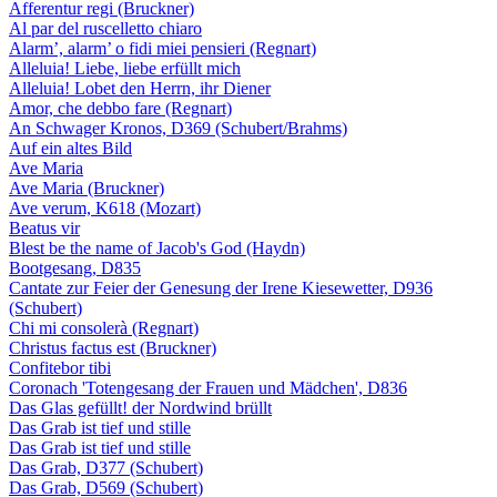
Afferentur regi (Bruckner)
Al par del ruscelletto chiaro
Alarm’, alarm’ o fidi miei pensieri (Regnart)
Alleluia! Liebe, liebe erfüllt mich
Alleluia! Lobet den Herrn, ihr Diener
Amor, che debbo fare (Regnart)
An Schwager Kronos, D369 (Schubert/Brahms)
Auf ein altes Bild
Ave Maria
Ave Maria (Bruckner)
Ave verum, K618 (Mozart)
Beatus vir
Blest be the name of Jacob's God (Haydn)
Bootgesang, D835
Cantate zur Feier der Genesung der Irene Kiesewetter, D936
(Schubert)
Chi mi consolerà (Regnart)
Christus factus est (Bruckner)
Confitebor tibi
Coronach 'Totengesang der Frauen und Mädchen', D836
Das Glas gefüllt! der Nordwind brüllt
Das Grab ist tief und stille
Das Grab ist tief und stille
Das Grab, D377 (Schubert)
Das Grab, D569 (Schubert)