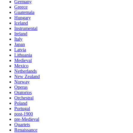
Germany
Greece
Guatemala
Hungary
Iceland
Instrumental
Ireland
Italy
Japan
Latvia
Lithuania
Medieval
Mexico
Netherlands
New Zealand
Norway
Operas
Oratorios
Orchestral
Poland
Portugal
post-1900
pre-Medieval
Quartets
Renaissance