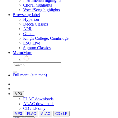
Instrumental highlights
Choral highlights
Vocal/Song highlights
Browse by label
Hyperion
Decca Classics
APR
Gimell
King's College, Cambridge
LSO Live
Signum Classics
Menu
More
Full menu (site map)
MP3
FLAC downloads
ALAC downloads
CD / LP only
MP3
FLAC
ALAC
CD / LP