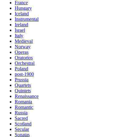
France
Hungary
Iceland
Instrumental
Ireland
Israel
Italy
Medieval
Norway
Operas
Oratorios
Orchestral
Poland
post-1900
Prussia
Quartets
Quintets
Renaissance
Romania
Romantic
Russia
Sacred
Scotland
Secular
Sonatas