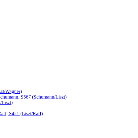
szt/Wagner)
Schumann, S567 (Schumann/Liszt)
/Liszt)
ff, S421 (Liszt/Raff)