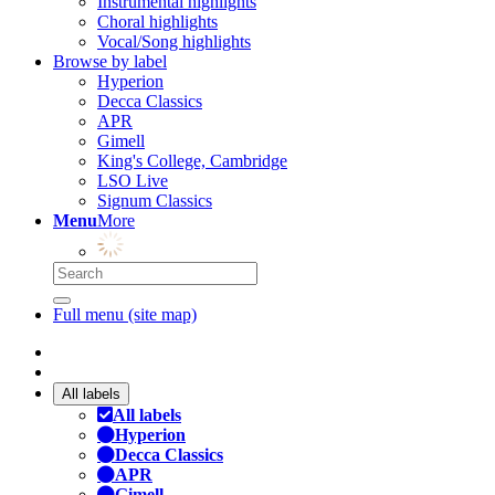
Instrumental highlights
Choral highlights
Vocal/Song highlights
Browse by label
Hyperion
Decca Classics
APR
Gimell
King's College, Cambridge
LSO Live
Signum Classics
Menu
More
Full menu (site map)
All labels
All labels
Hyperion
Decca Classics
APR
Gimell