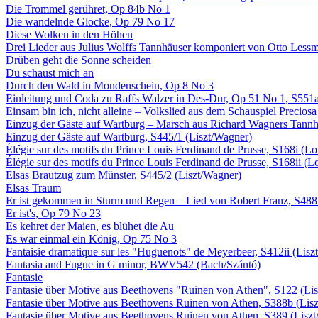
Die Trommel gerühret, Op 84b No 1
Die wandelnde Glocke, Op 79 No 17
Diese Wolken in den Höhen
Drei Lieder aus Julius Wolffs Tannhäuser komponiert von Otto Less
Drüben geht die Sonne scheiden
Du schaust mich an
Durch den Wald in Mondenschein, Op 8 No 3
Einleitung und Coda zu Raffs Walzer in Des-Dur, Op 51 No 1, S551a 
Einsam bin ich, nicht alleine – Volkslied aus dem Schauspiel Precio
Einzug der Gäste auf Wartburg – Marsch aus Richard Wagners Tannh
Einzug der Gäste auf Wartburg, S445/1 (Liszt/Wagner)
Élégie sur des motifs du Prince Louis Ferdinand de Prusse, S168i (Lou
Élégie sur des motifs du Prince Louis Ferdinand de Prusse, S168ii (Lo
Elsas Brautzug zum Münster, S445/2 (Liszt/Wagner)
Elsas Traum
Er ist gekommen in Sturm und Regen – Lied von Robert Franz, S488 
Er ist's, Op 79 No 23
Es kehret der Maien, es blühet die Au
Es war einmal ein König, Op 75 No 3
Fantaisie dramatique sur les "Huguenots" de Meyerbeer, S412ii (Lisz
Fantasia and Fugue in G minor, BWV542 (Bach/Szántó)
Fantasie
Fantasie über Motive aus Beethovens "Ruinen von Athen", S122 (Lis
Fantasie über Motive aus Beethovens Ruinen von Athen, S388b (Lis
Fantasie über Motive aus Beethovens Ruinen von Athen, S389 (Liszt