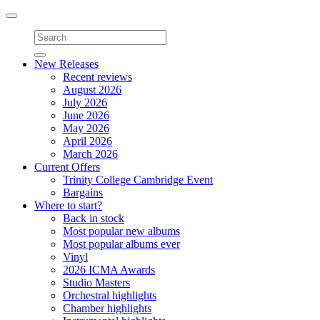
Toggle
navigation
New Releases
Recent reviews
August 2026
July 2026
June 2026
May 2026
April 2026
March 2026
Current Offers
Trinity College Cambridge Event
Bargains
Where to start?
Back in stock
Most popular new albums
Most popular albums ever
Vinyl
2026 ICMA Awards
Studio Masters
Orchestral highlights
Chamber highlights