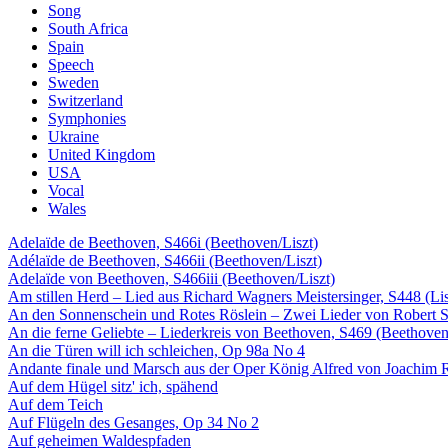
Song
South Africa
Spain
Speech
Sweden
Switzerland
Symphonies
Ukraine
United Kingdom
USA
Vocal
Wales
Adelaïde de Beethoven, S466i (Beethoven/Liszt)
Adélaïde de Beethoven, S466ii (Beethoven/Liszt)
Adelaïde von Beethoven, S466iii (Beethoven/Liszt)
Am stillen Herd – Lied aus Richard Wagners Meistersinger, S448 (Li
An den Sonnenschein und Rotes Röslein – Zwei Lieder von Robert 
An die ferne Geliebte – Liederkreis von Beethoven, S469 (Beethoven
An die Türen will ich schleichen, Op 98a No 4
Andante finale und Marsch aus der Oper König Alfred von Joachim Ra
Auf dem Hügel sitz' ich, spähend
Auf dem Teich
Auf Flügeln des Gesanges, Op 34 No 2
Auf geheimen Waldespfaden