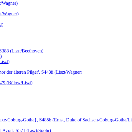
t/Wagner)
zt/Wagner)
t)
 S388 (Liszt/Beethoven)
)
iszt)
 der älteren Pilger', S443ii (Liszt/Wagner)
479 (Bülow/Liszt)
 Saxe-Coburg-Gotha}, S485b (Ernst, Duke of Sachsen-Coburg-Gotha/Li
 Azor], S571 (Liszt/Spohr)