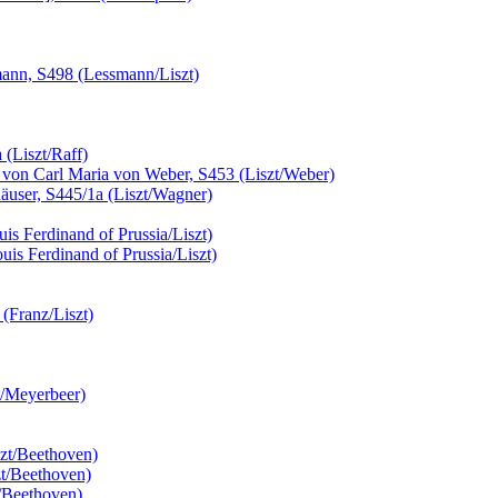
mann, S498 (Lessmann/Liszt)
(Liszt/Raff)
sa von Carl Maria von Weber, S453 (Liszt/Weber)
äuser, S445/1a (Liszt/Wagner)
is Ferdinand of Prussia/Liszt)
uis Ferdinand of Prussia/Liszt)
(Franz/Liszt)
t/Meyerbeer)
zt/Beethoven)
zt/Beethoven)
/Beethoven)