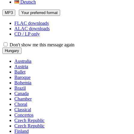
Deutsch
MP3
Your preferred format
FLAC downloads
ALAC downloads
CD / LP only
Don't show me this message again
Hungary
Australia
Austria
Ballet
Baroque
Bohemia
Brazil
Canada
Chamber
Choral
Classical
Concertos
Czech Republic
Czech Republic
Finland