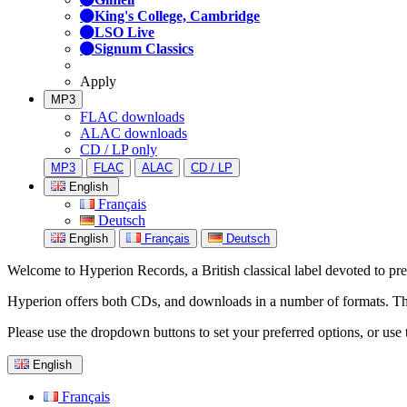
King's College, Cambridge
LSO Live
Signum Classics
Apply
MP3
FLAC downloads
ALAC downloads
CD / LP only
MP3
FLAC
ALAC
CD / LP
English
Français
Deutsch
English
Français
Deutsch
Welcome to Hyperion Records, a British classical label devoted to prese
Hyperion offers both CDs, and downloads in a number of formats. The s
Please use the dropdown buttons to set your preferred options, or use 
English
Français