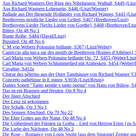
Aus Richard Wagners Der Ring des Nibelungen: Walhall, S449 (Lisz
Aus Richard Wagners Lohengrin, S446 (Liszt/Wagner)
Ballade aus Der fliegende Holländer von Richard Wagner, S441 (Lis
Beethovens geistliche Lieder von Gellert, S467 (Beethoven/Liszt)
Beethovens Lieder [Sechs Lieder von Goethe], S468 (Beethoven/Lisz
Bitten, Op 48 No 1
Bunte Reihe, S484 (David/Liszt)
Busslied, Op 48 No 6
C M von Webers Polonaise brillante, S367 (Liszt/Weber)
Capriccio alla turca sur des motifs de Beethoven [Ruines d'Athènes],
Carl Maria von Webers Polonaise brillante Op. 72, S455 (Weber/Liszt
Carl Maria von Webers Schlummerlied mit Arabesken, S454 (Weber/L
Cavatine, S412a
Chœur des pèlerins aus der Oper Tannhäuser von Richard Wagner 'Chor
Concerto pathétique in E minor, S365b (Liszt/Reuss)
Dantes Sonett "Tanto gentile e tanto onesta" von Hans von Bülow, S
Das ist ein Brausen und Heulen, Op 8 No 4
Der Jäger Abschied
Der Lenz ist gekommen
Der Schalk, Op 3 No 1
Des Sennen Abschied, Op 79 No 22
Die Ehre Gottes aus der Natur, Op 48 No 4
Die Gräberinsel der Fürsten zu Gotha – Lied von Herzog Ernst {zu
Die Liebe des Nächsten, Op 48 No 2
Die Rose – Romance von Louis Spohr [aus dem Singspiel Zemire und