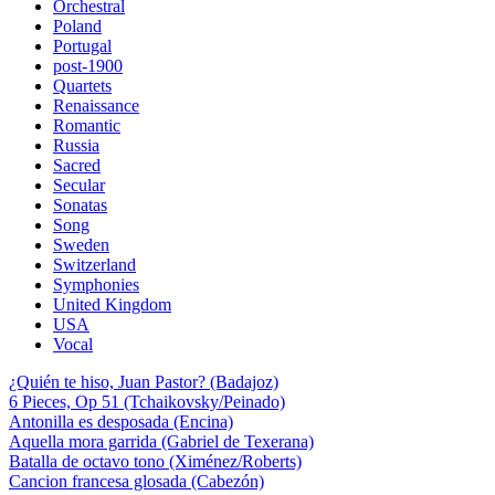
Orchestral
Poland
Portugal
post-1900
Quartets
Renaissance
Romantic
Russia
Sacred
Secular
Sonatas
Song
Sweden
Switzerland
Symphonies
United Kingdom
USA
Vocal
¿Quién te hiso, Juan Pastor? (Badajoz)
6 Pieces, Op 51 (Tchaikovsky/Peinado)
Antonilla es desposada (Encina)
Aquella mora garrida (Gabriel de Texerana)
Batalla de octavo tono (Ximénez/Roberts)
Cancion francesa glosada (Cabezón)