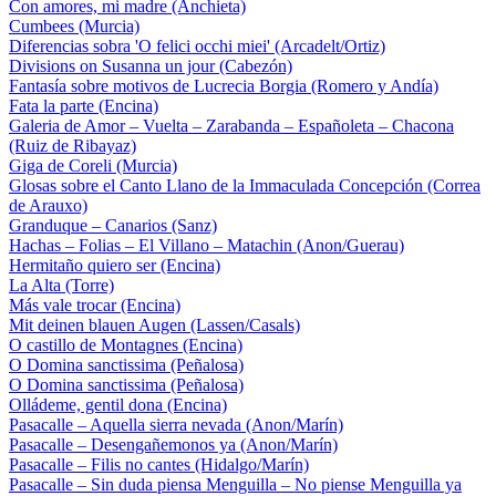
Con amores, mi madre (Anchieta)
Cumbees (Murcia)
Diferencias sobra 'O felici occhi miei' (Arcadelt/Ortiz)
Divisions on Susanna un jour (Cabezón)
Fantasía sobre motivos de Lucrecia Borgia (Romero y Andía)
Fata la parte (Encina)
Galeria de Amor – Vuelta – Zarabanda – Españoleta – Chacona
(Ruiz de Ribayaz)
Giga de Coreli (Murcia)
Glosas sobre el Canto Llano de la Immaculada Concepción (Correa
de Arauxo)
Granduque – Canarios (Sanz)
Hachas – Folias – El Villano – Matachin (Anon/Guerau)
Hermitaño quiero ser (Encina)
La Alta (Torre)
Más vale trocar (Encina)
Mit deinen blauen Augen (Lassen/Casals)
O castillo de Montagnes (Encina)
O Domina sanctissima (Peñalosa)
O Domina sanctissima (Peñalosa)
Olládeme, gentil dona (Encina)
Pasacalle – Aquella sierra nevada (Anon/Marín)
Pasacalle – Desengañemonos ya (Anon/Marín)
Pasacalle – Filis no cantes (Hidalgo/Marín)
Pasacalle – Sin duda piensa Menguilla – No piense Menguilla ya