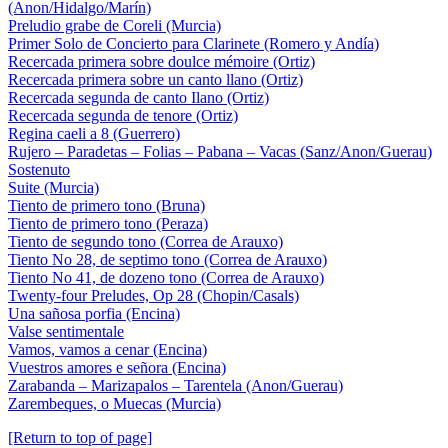
(Anon/Hidalgo/Marín)
Preludio grabe de Coreli (Murcia)
Primer Solo de Concierto para Clarinete (Romero y Andía)
Recercada primera sobre doulce mémoire (Ortiz)
Recercada primera sobre un canto llano (Ortiz)
Recercada segunda de canto Ilano (Ortiz)
Recercada segunda de tenore (Ortiz)
Regina caeli a 8 (Guerrero)
Rujero – Paradetas – Folias – Pabana – Vacas (Sanz/Anon/Guerau)
Sostenuto
Suite (Murcia)
Tiento de primero tono (Bruna)
Tiento de primero tono (Peraza)
Tiento de segundo tono (Correa de Arauxo)
Tiento No 28, de septimo tono (Correa de Arauxo)
Tiento No 41, de dozeno tono (Correa de Arauxo)
Twenty-four Preludes, Op 28 (Chopin/Casals)
Una sañosa porfia (Encina)
Valse sentimentale
Vamos, vamos a cenar (Encina)
Vuestros amores e señora (Encina)
Zarabanda – Marizapalos – Tarentela (Anon/Guerau)
Zarembeques, o Muecas (Murcia)
[Return to top of page]