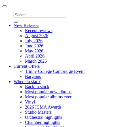
Toggle
navigation
New Releases
Recent reviews
August 2026
July 2026
June 2026
May 2026
April 2026
March 2026
Current Offers
Trinity College Cambridge Event
Bargains
Where to start?
Back in stock
Most popular new albums
Most popular albums ever
Vinyl
2026 ICMA Awards
Studio Masters
Orchestral highlights
Chamber highlights