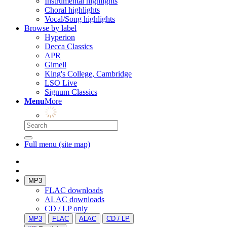
Instrumental highlights
Choral highlights
Vocal/Song highlights
Browse by label
Hyperion
Decca Classics
APR
Gimell
King's College, Cambridge
LSO Live
Signum Classics
Menu
More
Full menu (site map)
MP3
FLAC downloads
ALAC downloads
CD / LP only
MP3
FLAC
ALAC
CD / LP