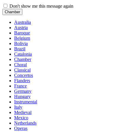
Don't show me this message again
Chamber
Australia
Austria
Baroque
Belgium
Bolivia
Brazil
Catalonia
Chamber
Choral
Classical
Concertos
Flanders
France
Germany
Hungary
Instrumental
Italy
Medieval
Mexico
Netherlands
Operas