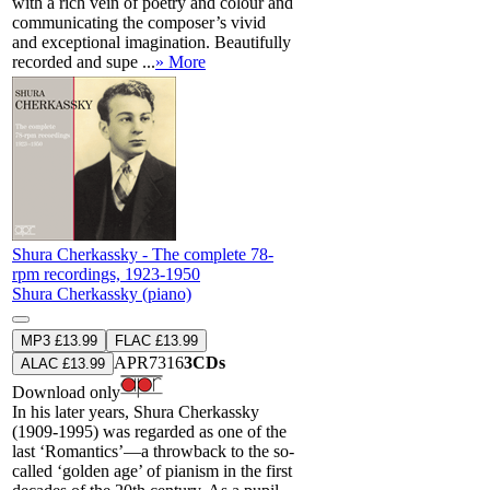
with a rich vein of poetry and colour and
communicating the composer’s vivid
and exceptional imagination. Beautifully
recorded and supe ...
» More
Shura Cherkassky - The complete 78-
rpm recordings, 1923-1950
Shura Cherkassky (piano)
MP3 £13.99
FLAC £13.99
APR7316
3CDs
ALAC £13.99
Download only
In his later years, Shura Cherkassky
(1909-1995) was regarded as one of the
last ‘Romantics’—a throwback to the so-
called ‘golden age’ of pianism in the first