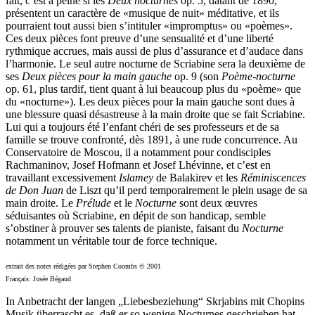
fait, c’est à peine si les
Deux nocturnes
op. 5, datant de 1890,
présentent un caractère de «musique de nuit» méditative, et ils
pourraient tout aussi bien s’intituler «impromptus» ou «poèmes».
Ces deux pièces font preuve d’une sensualité et d’une liberté
rythmique accrues, mais aussi de plus d’assurance et d’audace dans
l’harmonie. Le seul autre nocturne de Scriabine sera la deuxième de
ses
Deux pièces pour la main gauche
op. 9 (son
Poème-nocturne
op. 61, plus tardif, tient quant à lui beaucoup plus du «poème» que
du «nocturne»). Les deux pièces pour la main gauche sont dues à
une blessure quasi désastreuse à la main droite que se fait Scriabine.
Lui qui a toujours été l’enfant chéri de ses professeurs et de sa
famille se trouve confronté, dès 1891, à une rude concurrence. Au
Conservatoire de Moscou, il a notamment pour condisciples
Rachmaninov, Josef Hofmann et Josef Lhévinne, et c’est en
travaillant excessivement
Islamey
de Balakirev et les
Réminiscences
de Don Juan
de Liszt qu’il perd temporairement le plein usage de sa
main droite. Le
Prélude
et le
Nocturne
sont deux œuvres
séduisantes où Scriabine, en dépit de son handicap, semble
s’obstiner à prouver ses talents de pianiste, faisant du
Nocturne
notamment un véritable tour de force technique.
extrait des notes rédigées par Stephen Coombs © 2001
Français: Josée Bégaud
In Anbetracht der langen „Liebesbeziehung“ Skrjabins mit Chopins
Musik überrascht es, daß er so wenige Nocturnes geschrieben hat.