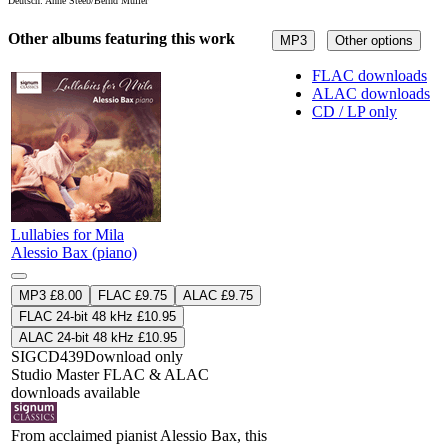
Deutsch: Anne Steeb/Bernd Müller
Other albums featuring this work
MP3
Other options
FLAC downloads
ALAC downloads
CD / LP only
Lullabies for Mila
Alessio Bax (piano)
MP3 £8.00
FLAC £9.75
ALAC £9.75
FLAC 24-bit 48 kHz £10.95
ALAC 24-bit 48 kHz £10.95
SIGCD439
Download only
Studio Master
FLAC
&
ALAC
downloads available
From acclaimed pianist Alessio Bax, this