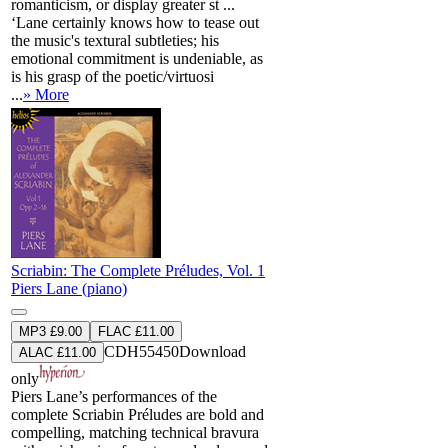
romanticism, or display greater st ...
‘Lane certainly knows how to tease out
the music's textural subtleties; his
emotional commitment is undeniable, as
is his grasp of the poetic/virtuosi
...
» More
Scriabin: The Complete Préludes, Vol. 1
Piers Lane (piano)
MP3 £9.00
FLAC £11.00
CDH55450
Download
ALAC £11.00
only
Piers Lane’s performances of the
complete Scriabin Préludes are bold and
compelling, matching technical bravura