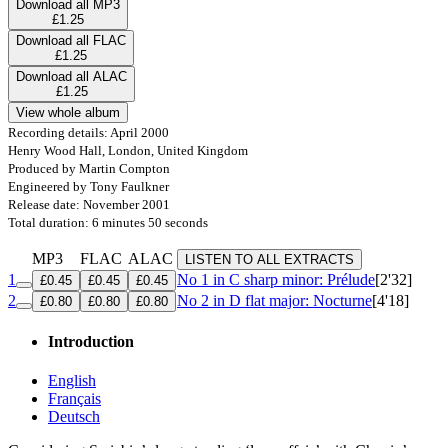
Download all MP3
£1.25
Download all FLAC
£1.25
Download all ALAC
£1.25
View whole album
Recording details: April 2000
Henry Wood Hall, London, United Kingdom
Produced by Martin Compton
Engineered by Tony Faulkner
Release date: November 2001
Total duration: 6 minutes 50 seconds
MP3
FLAC
ALAC
LISTEN TO ALL EXTRACTS
1
No 1 in C sharp minor: Prélude
[2'32]
£0.45
£0.45
£0.45
2
No 2 in D flat major: Nocturne
[4'18]
£0.80
£0.80
£0.80
Introduction
English
Français
Deutsch