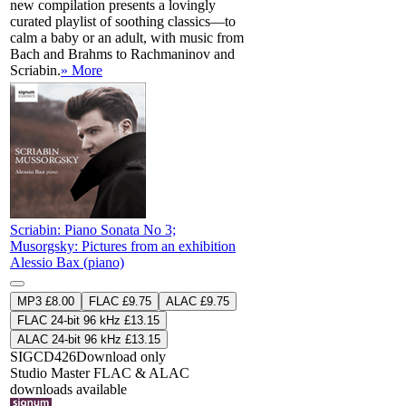
new compilation presents a lovingly
curated playlist of soothing classics—to
calm a baby or an adult, with music from
Bach and Brahms to Rachmaninov and
Scriabin.
» More
Scriabin: Piano Sonata No 3;
Musorgsky: Pictures from an exhibition
Alessio Bax (piano)
MP3 £8.00
FLAC £9.75
ALAC £9.75
FLAC 24-bit 96 kHz £13.15
ALAC 24-bit 96 kHz £13.15
SIGCD426
Download only
Studio Master
FLAC
&
ALAC
downloads available