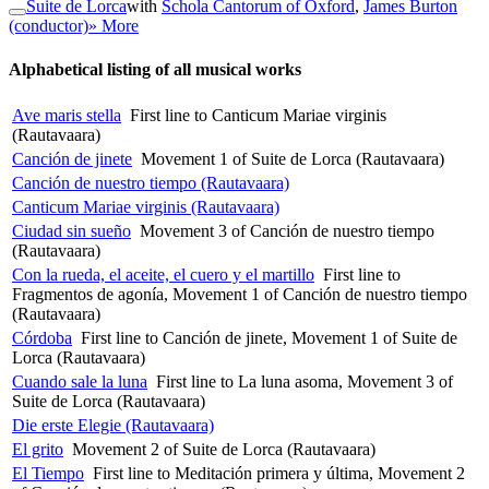
Suite de Lorca
with
Schola Cantorum of Oxford
,
James Burton
(conductor)
» More
Alphabetical listing of all musical works
Ave maris stella
First line to Canticum Mariae virginis
(Rautavaara)
Canción de jinete
Movement 1 of Suite de Lorca (Rautavaara)
Canción de nuestro tiempo (Rautavaara)
Canticum Mariae virginis (Rautavaara)
Ciudad sin sueño
Movement 3 of Canción de nuestro tiempo
(Rautavaara)
Con la rueda, el aceite, el cuero y el martillo
First line to
Fragmentos de agonía, Movement 1 of Canción de nuestro tiempo
(Rautavaara)
Córdoba
First line to Canción de jinete, Movement 1 of Suite de
Lorca (Rautavaara)
Cuando sale la luna
First line to La luna asoma, Movement 3 of
Suite de Lorca (Rautavaara)
Die erste Elegie (Rautavaara)
El grito
Movement 2 of Suite de Lorca (Rautavaara)
El Tiempo
First line to Meditación primera y última, Movement 2