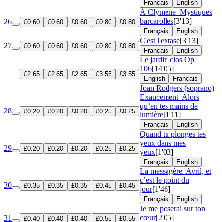
Français
English
À Clymène
Mystiques
barcarolles
[3'13]
26
£0.60
£0.60
£0.60
£0.80
£0.80
Français
English
C'est l'extase
[3'13]
27
£0.60
£0.60
£0.60
£0.80
£0.80
Français
English
Le jardin clos
Op
106
[14'05]
£2.65
£2.65
£2.65
£3.55
£3.55
English
Français
Joan Rodgers (soprano)
Exaucement
Alors
qu’en tes mains de
28
£0.20
£0.20
£0.20
£0.25
£0.25
lumière
[1'11]
Français
English
Quand tu plonges tes
yeux dans mes
29
£0.20
£0.20
£0.20
£0.25
£0.25
yeux
[1'03]
Français
English
La messagère
Avril, et
c’est le point du
30
£0.35
£0.35
£0.35
£0.45
£0.45
jour
[1'46]
Français
English
Je me poserai sur ton
cœur
[2'05]
31
£0.40
£0.40
£0.40
£0.55
£0.55