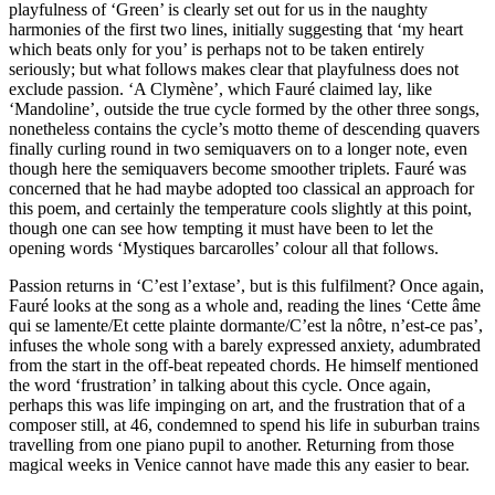
playfulness of ‘Green’ is clearly set out for us in the naughty
harmonies of the first two lines, initially suggesting that ‘my heart
which beats only for you’ is perhaps not to be taken entirely
seriously; but what follows makes clear that playfulness does not
exclude passion. ‘A Clymène’, which Fauré claimed lay, like
‘Mandoline’, outside the true cycle formed by the other three songs,
nonetheless contains the cycle’s motto theme of descending quavers
finally curling round in two semiquavers on to a longer note, even
though here the semiquavers become smoother triplets. Fauré was
concerned that he had maybe adopted too classical an approach for
this poem, and certainly the temperature cools slightly at this point,
though one can see how tempting it must have been to let the
opening words ‘Mystiques barcarolles’ colour all that follows.
Passion returns in ‘C’est l’extase’, but is this fulfilment? Once again,
Fauré looks at the song as a whole and, reading the lines ‘Cette âme
qui se lamente/Et cette plainte dormante/C’est la nôtre, n’est-ce pas’,
infuses the whole song with a barely expressed anxiety, adumbrated
from the start in the off-beat repeated chords. He himself mentioned
the word ‘frustration’ in talking about this cycle. Once again,
perhaps this was life impinging on art, and the frustration that of a
composer still, at 46, condemned to spend his life in suburban trains
travelling from one piano pupil to another. Returning from those
magical weeks in Venice cannot have made this any easier to bear.