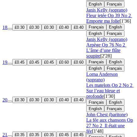
English
Français
Janis Kelly (soprano)
Fleur jetée
Op 39 No 2
Emporte ma folie
[1'36]
18
Français
English
£0.30
£0.30
£0.30
£0.40
£0.40
English
Français
Janis Kelly (soprano)
Arpège
Op 76 No 2
L’âme d’une flûte
soupire
[2'28]
19
Français
English
£0.45
£0.45
£0.45
£0.60
£0.60
English
Français
Lorna Anderson
(soprano)
Les matelots
Op 2 No 2
Sur l’eau bleue et
profonde
[1'30]
20
£0.30
£0.30
£0.30
£0.40
£0.40
Français
English
English
Français
John Chest (baritone)
La fée aux chansons
Op
27 No 2
Il était une
fée
[1'48]
21
£0.35
£0.35
£0.35
£0.45
£0.45