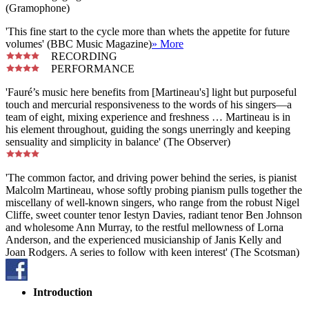
(Gramophone)
'This fine start to the cycle more than whets the appetite for future
volumes' (BBC Music Magazine)
» More
RECORDING
PERFORMANCE
'Fauré’s music here benefits from [Martineau's] light but purposeful
touch and mercurial responsiveness to the words of his singers—a
team of eight, mixing experience and freshness … Martineau is in
his element throughout, guiding the songs unerringly and keeping
sensuality and simplicity in balance' (The Observer)
'The common factor, and driving power behind the series, is pianist
Malcolm Martineau, whose softly probing pianism pulls together the
miscellany of well-known singers, who range from the robust Nigel
Cliffe, sweet counter tenor Iestyn Davies, radiant tenor Ben Johnson
and wholesome Ann Murray, to the restful mellowness of Lorna
Anderson, and the experienced musicianship of Janis Kelly and
Joan Rodgers. A series to follow with keen interest' (The Scotsman)
Introduction