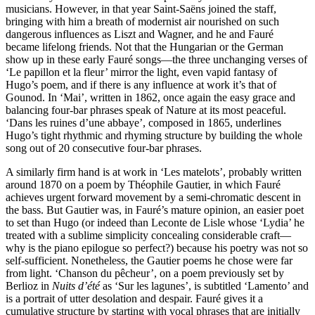
musicians. However, in that year Saint-Saëns joined the staff,
bringing with him a breath of modernist air nourished on such
dangerous influences as Liszt and Wagner, and he and Fauré
became lifelong friends. Not that the Hungarian or the German
show up in these early Fauré songs—the three unchanging verses of
‘Le papillon et la fleur’ mirror the light, even vapid fantasy of
Hugo’s poem, and if there is any influence at work it’s that of
Gounod. In ‘Mai’, written in 1862, once again the easy grace and
balancing four-bar phrases speak of Nature at its most peaceful.
‘Dans les ruines d’une abbaye’, composed in 1865, underlines
Hugo’s tight rhythmic and rhyming structure by building the whole
song out of 20 consecutive four-bar phrases.
A similarly firm hand is at work in ‘Les matelots’, probably written
around 1870 on a poem by Théophile Gautier, in which Fauré
achieves urgent forward movement by a semi-chromatic descent in
the bass. But Gautier was, in Fauré’s mature opinion, an easier poet
to set than Hugo (or indeed than Leconte de Lisle whose ‘Lydia’ he
treated with a sublime simplicity concealing considerable craft—
why is the piano epilogue so perfect?) because his poetry was not so
self-sufficient. Nonetheless, the Gautier poems he chose were far
from light. ‘Chanson du pêcheur’, on a poem previously set by
Berlioz in
Nuits d’été
as ‘Sur les lagunes’, is subtitled ‘Lamento’ and
is a portrait of utter desolation and despair. Fauré gives it a
cumulative structure by starting with vocal phrases that are initially