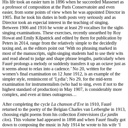
His life took an easier turn in 1896 when he succeeded Massenet as
a professor of composition at the Paris Conservatoire and even
easier, from some points of view when he was appointed Director in
1905. But he took his duties in both posts very seriously and as
Director took an especial interest in the teaching of singing.
Between 1906 and 1916 he wrote at least 29 vocalises for the sight-
singing examinations. These exercises, recently unearthed by Roy
Howat and Emily Kilpatrick and edited by them for publication by
Peters in 2014, range from the relatively simple to the decidedly
taxing and, as the editors point out ‘With no phrasing marked in
most of the manuscripts, sight-singing students had to use their wits
and read ahead to judge and shape phrase lengths, particularly when
Fauré prolongs a melody or suddenly transfers it up an octave just as
it seems about to relax into a cadence.’ No 20, written for the
women’s final examination on 12 June 1912, is an example of the
simpler style, reminiscent of ‘Lydia’; No 29, for the mid-term
examination for instrumentalists (who had to sing, even if not to the
highest standard of production) in May 1907, is considerably more
complex, and even at times outrageous…
After completing the cycle
La chanson d’Eve
in 1910, Fauré
returned to the poetry of the Belgian Charles van Lerberghe in 1913,
choosing eight poems from his collection
Entrevisions
(
Le jardin
clos
). This volume had appeared in 1898 and when Fauré finally got
down to composing the music in July 1914 he wrote to his wife ‘I