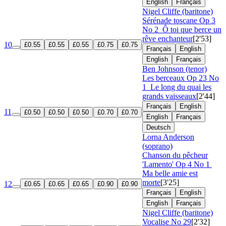
English
Français
Nigel Cliffe (baritone)
Sérénade toscane
Op 3
No 2
Ô toi que berce un
rêve enchanteur
[2'53]
10
£0.55
£0.55
£0.55
£0.75
£0.75
Français
English
English
Français
Ben Johnson (tenor)
Les berceaux
Op 23 No
1
Le long du quai les
grands vaisseaux
[2'44]
Français
English
11
£0.50
£0.50
£0.50
£0.70
£0.70
English
Français
Deutsch
Lorna Anderson
(soprano)
Chanson du pêcheur
'Lamento'
Op 4 No 1
Ma belle amie est
morte
[3'25]
12
£0.65
£0.65
£0.65
£0.90
£0.90
Français
English
English
Français
Nigel Cliffe (baritone)
Vocalise No 29
[2'32]