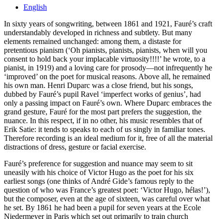
English
In sixty years of songwriting, between 1861 and 1921, Fauré’s craft
understandably developed in richness and subtlety. But many
elements remained unchanged: among them, a distaste for
pretentious pianism (‘Oh pianists, pianists, pianists, when will you
consent to hold back your implacable virtuosity!!!!’ he wrote, to a
pianist, in 1919) and a loving care for prosody—not infrequently he
‘improved’ on the poet for musical reasons. Above all, he remained
his own man. Henri Duparc was a close friend, but his songs,
dubbed by Fauré’s pupil Ravel ‘imperfect works of genius’, had
only a passing impact on Fauré’s own. Where Duparc embraces the
grand gesture, Fauré for the most part prefers the suggestion, the
nuance. In this respect, if in no other, his music resembles that of
Erik Satie: it tends to speaks to each of us singly in familiar tones.
Therefore recording is an ideal medium for it, free of all the material
distractions of dress, gesture or facial exercise.
Fauré’s preference for suggestion and nuance may seem to sit
uneasily with his choice of Victor Hugo as the poet for his six
earliest songs (one thinks of André Gide’s famous reply to the
question of who was France’s greatest poet: ‘Victor Hugo, hélas!’),
but the composer, even at the age of sixteen, was careful over what
he set. By 1861 he had been a pupil for seven years at the Ecole
Niedermeyer in Paris which set out primarily to train church