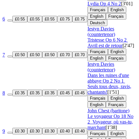
Lydia
Op 4 No 2
[3'01]
Français
English
English
Français
6
£0.55
£0.55
£0.55
£0.75
£0.75
Deutsch
Iestyn Davies
(countertenor)
Tristesse
Op 6 No 2
Avril est de retour
[2'47]
Français
English
7
£0.50
£0.50
£0.50
£0.70
£0.70
English
Français
Iestyn Davies
(countertenor)
Dans les ruines d'une
abbaye
Op 2 No 1
Seuls tous deux, ravis,
chantants!
[1'51]
8
£0.35
£0.35
£0.35
£0.45
£0.45
Français
English
English
Français
John Chest (baritone)
Le voyageur
Op 18 No
2
Voyageur, où vas-tu,
marchant
[1'38]
9
£0.30
£0.30
£0.30
£0.40
£0.40
Français
English