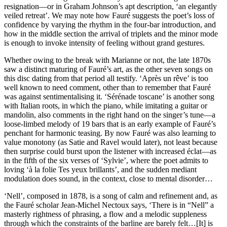
resignation—or in Graham Johnson’s apt description, ‘an elegantly
veiled retreat’. We may note how Fauré suggests the poet’s loss of
confidence by varying the rhythm in the four-bar introduction, and
how in the middle section the arrival of triplets and the minor mode
is enough to invoke intensity of feeling without grand gestures.
Whether owing to the break with Marianne or not, the late 1870s
saw a distinct maturing of Fauré’s art, as the other seven songs on
this disc dating from that period all testify. ‘Après un rêve’ is too
well known to need comment, other than to remember that Fauré
was against sentimentalising it. ‘Sérénade toscane’ is another song
with Italian roots, in which the piano, while imitating a guitar or
mandolin, also comments in the right hand on the singer’s tune—a
loose-limbed melody of 19 bars that is an early example of Fauré’s
penchant for harmonic teasing. By now Fauré was also learning to
value monotony (as Satie and Ravel would later), not least because
then surprise could burst upon the listener with increased éclat—as
in the fifth of the six verses of ‘Sylvie’, where the poet admits to
loving ‘à la folie Tes yeux brillants’, and the sudden mediant
modulation does sound, in the context, close to mental disorder…
‘Nell’, composed in 1878, is a song of calm and refinement and, as
the Fauré scholar Jean-Michel Nectoux says, ‘There is in “Nell” a
masterly rightness of phrasing, a flow and a melodic suppleness
through which the constraints of the barline are barely felt…[It] is