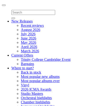
Toggle
navigation
New Releases
Recent reviews
August 2026
July 2026
June 2026
May 2026
April 2026
March 2026
Current Offers
Trinity College Cambridge Event
Bargains
Where to start?
Back in stock
Most popular new albums
Most popular albums ever
Vinyl
2026 ICMA Awards
Studio Masters
Orchestral highlights
Chamber highlights