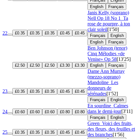
Français
English
English
Français
Janis Kelly (soprano)
Nell
Op 18 No 1
Ta
rose de pourpre, à ton
clair soleil
[1'50]
22
£0.35
£0.35
£0.35
£0.45
£0.45
Français
English
English
Français
Ben Johnson (tenor)
Cinq Mélodies «de
Venise»
Op 58
[13'25]
£2.50
£2.50
£2.50
£3.30
£3.30
English
Français
Dame Ann Murray
(mezzo-soprano)
Mandoline
Les
donneurs de
23
£0.35
£0.35
£0.35
£0.45
£0.45
sérénades
[1'52]
Français
English
En sourdine
Calmes
dans le demi-jour
[3'11]
24
£0.60
£0.60
£0.60
£0.80
£0.80
Français
English
Green
Voici des fruits,
des fleurs, des feuilles et
25
£0.35
£0.35
£0.35
£0.45
£0.45
des branches
[1'56]