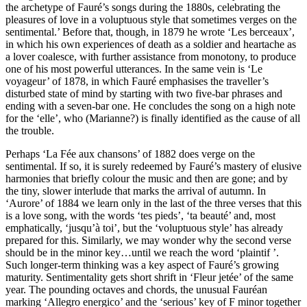
the archetype of Fauré’s songs during the 1880s, celebrating the
pleasures of love in a voluptuous style that sometimes verges on the
sentimental.’ Before that, though, in 1879 he wrote ‘Les berceaux’,
in which his own experiences of death as a soldier and heartache as
a lover coalesce, with further assistance from monotony, to produce
one of his most powerful utterances. In the same vein is ‘Le
voyageur’ of 1878, in which Fauré emphasises the traveller’s
disturbed state of mind by starting with two five-bar phrases and
ending with a seven-bar one. He concludes the song on a high note
for the ‘elle’, who (Marianne?) is finally identified as the cause of all
the trouble.
Perhaps ‘La Fée aux chansons’ of 1882 does verge on the
sentimental. If so, it is surely redeemed by Fauré’s mastery of elusive
harmonies that briefly colour the music and then are gone; and by
the tiny, slower interlude that marks the arrival of autumn. In
‘Aurore’ of 1884 we learn only in the last of the three verses that this
is a love song, with the words ‘tes pieds’, ‘ta beauté’ and, most
emphatically, ‘jusqu’à toi’, but the ‘voluptuous style’ has already
prepared for this. Similarly, we may wonder why the second verse
should be in the minor key…until we reach the word ‘plaintif ’.
Such longer-term thinking was a key aspect of Fauré’s growing
maturity. Sentimentality gets short shrift in ‘Fleur jetée’ of the same
year. The pounding octaves and chords, the unusual Fauréan
marking ‘Allegro energico’ and the ‘serious’ key of F minor together