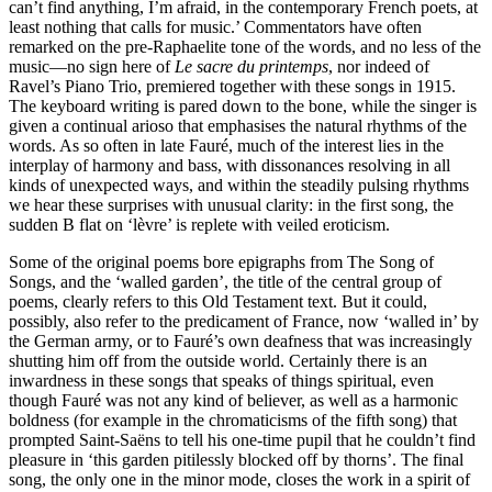
can’t find anything, I’m afraid, in the contemporary French poets, at
least nothing that calls for music.’ Commentators have often
remarked on the pre-Raphaelite tone of the words, and no less of the
music—no sign here of
Le sacre du printemps
, nor indeed of
Ravel’s Piano Trio, premiered together with these songs in 1915.
The keyboard writing is pared down to the bone, while the singer is
given a continual arioso that emphasises the natural rhythms of the
words. As so often in late Fauré, much of the interest lies in the
interplay of harmony and bass, with dissonances resolving in all
kinds of unexpected ways, and within the steadily pulsing rhythms
we hear these surprises with unusual clarity: in the first song, the
sudden B flat on ‘lèvre’ is replete with veiled eroticism.
Some of the original poems bore epigraphs from The Song of
Songs, and the ‘walled garden’, the title of the central group of
poems, clearly refers to this Old Testament text. But it could,
possibly, also refer to the predicament of France, now ‘walled in’ by
the German army, or to Fauré’s own deafness that was increasingly
shutting him off from the outside world. Certainly there is an
inwardness in these songs that speaks of things spiritual, even
though Fauré was not any kind of believer, as well as a harmonic
boldness (for example in the chromaticisms of the fifth song) that
prompted Saint-Saëns to tell his one-time pupil that he couldn’t find
pleasure in ‘this garden pitilessly blocked off by thorns’. The final
song, the only one in the minor mode, closes the work in a spirit of