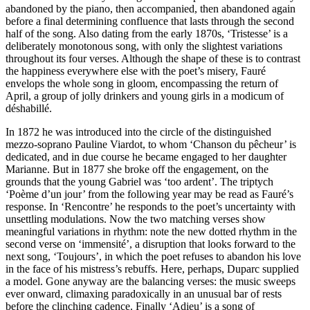
abandoned by the piano, then accompanied, then abandoned again
before a final determining confluence that lasts through the second
half of the song. Also dating from the early 1870s, ‘Tristesse’ is a
deliberately monotonous song, with only the slightest variations
throughout its four verses. Although the shape of these is to contrast
the happiness everywhere else with the poet’s misery, Fauré
envelops the whole song in gloom, encompassing the return of
April, a group of jolly drinkers and young girls in a modicum of
déshabillé.
In 1872 he was introduced into the circle of the distinguished
mezzo-soprano Pauline Viardot, to whom ‘Chanson du pêcheur’ is
dedicated, and in due course he became engaged to her daughter
Marianne. But in 1877 she broke off the engagement, on the
grounds that the young Gabriel was ‘too ardent’. The triptych
‘Poème d’un jour’ from the following year may be read as Fauré’s
response. In ‘Rencontre’ he responds to the poet’s uncertainty with
unsettling modulations. Now the two matching verses show
meaningful variations in rhythm: note the new dotted rhythm in the
second verse on ‘immensité’, a disruption that looks forward to the
next song, ‘Toujours’, in which the poet refuses to abandon his love
in the face of his mistress’s rebuffs. Here, perhaps, Duparc supplied
a model. Gone anyway are the balancing verses: the music sweeps
ever onward, climaxing paradoxically in an unusual bar of rests
before the clinching cadence. Finally ‘Adieu’ is a song of