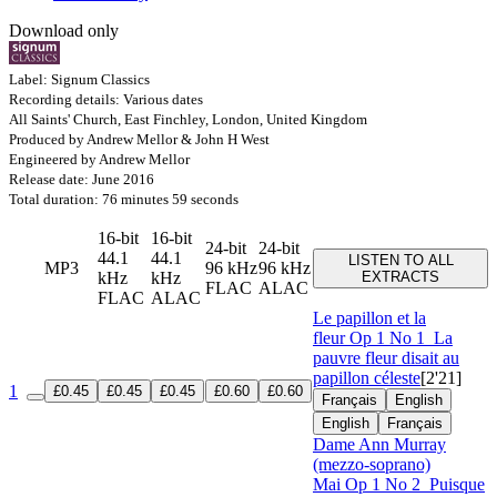
Download only
Label: Signum Classics
Recording details: Various dates
All Saints' Church, East Finchley, London, United Kingdom
Produced by Andrew Mellor & John H West
Engineered by Andrew Mellor
Release date: June 2016
Total duration: 76 minutes 59 seconds
16-bit
16-bit
24-bit
24-bit
44.1
44.1
LISTEN TO ALL
MP3
96 kHz
96 kHz
kHz
kHz
EXTRACTS
FLAC
ALAC
FLAC
ALAC
Le papillon et la
fleur
Op 1 No 1
La
pauvre fleur disait au
papillon céleste
[2'21]
1
£0.45
£0.45
£0.45
£0.60
£0.60
Français
English
English
Français
Dame Ann Murray
(mezzo-soprano)
Mai
Op 1 No 2
Puisque