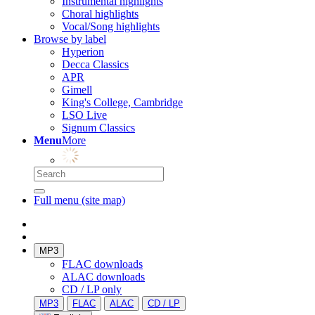
Instrumental highlights
Choral highlights
Vocal/Song highlights
Browse by label
Hyperion
Decca Classics
APR
Gimell
King's College, Cambridge
LSO Live
Signum Classics
Menu
More
Full menu (site map)
MP3
FLAC downloads
ALAC downloads
CD / LP only
MP3
FLAC
ALAC
CD / LP