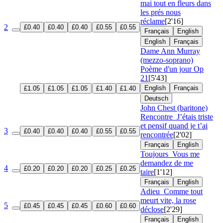
mai tout en fleurs dans
les prés nous
réclame
[2'16]
2
£0.40
£0.40
£0.40
£0.55
£0.55
Français
English
English
Français
Dame Ann Murray
(mezzo-soprano)
Poème d'un jour
Op
21
[5'43]
English
Français
£1.05
£1.05
£1.05
£1.40
£1.40
Deutsch
John Chest (baritone)
Rencontre
J’étais triste
et pensif quand je t’ai
3
£0.40
£0.40
£0.40
£0.55
£0.55
rencontrée
[2'02]
Français
English
Toujours
Vous me
demandez de me
4
£0.20
£0.20
£0.20
£0.25
£0.25
taire
[1'12]
Français
English
Adieu
Comme tout
meurt vite, la rose
5
£0.45
£0.45
£0.45
£0.60
£0.60
déclose
[2'29]
Français
English