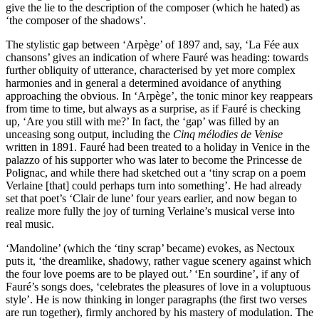
give the lie to the description of the composer (which he hated) as
‘the composer of the shadows’.
The stylistic gap between ‘Arpège’ of 1897 and, say, ‘La Fée aux
chansons’ gives an indication of where Fauré was heading: towards
further obliquity of utterance, characterised by yet more complex
harmonies and in general a determined avoidance of anything
approaching the obvious. In ‘Arpège’, the tonic minor key reappears
from time to time, but always as a surprise, as if Fauré is checking
up, ‘Are you still with me?’ In fact, the ‘gap’ was filled by an
unceasing song output, including the
Cinq mélodies de Venise
written in 1891. Fauré had been treated to a holiday in Venice in the
palazzo of his supporter who was later to become the Princesse de
Polignac, and while there had sketched out a ‘tiny scrap on a poem
Verlaine [that] could perhaps turn into something’. He had already
set that poet’s ‘Clair de lune’ four years earlier, and now began to
realize more fully the joy of turning Verlaine’s musical verse into
real music.
‘Mandoline’ (which the ‘tiny scrap’ became) evokes, as Nectoux
puts it, ‘the dreamlike, shadowy, rather vague scenery against which
the four love poems are to be played out.’ ‘En sourdine’, if any of
Fauré’s songs does, ‘celebrates the pleasures of love in a voluptuous
style’. He is now thinking in longer paragraphs (the first two verses
are run together), firmly anchored by his mastery of modulation. The