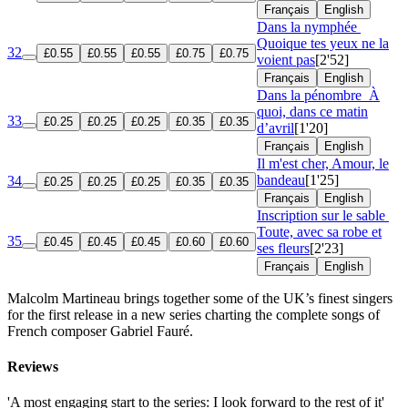
Français
English
Dans la nymphée
Quoique tes yeux ne la
32
£0.55
£0.55
£0.55
£0.75
£0.75
voient pas
[2'52]
Français
English
Dans la pénombre
À
quoi, dans ce matin
33
£0.25
£0.25
£0.25
£0.35
£0.35
d’avril
[1'20]
Français
English
Il m'est cher, Amour, le
bandeau
[1'25]
34
£0.25
£0.25
£0.25
£0.35
£0.35
Français
English
Inscription sur le sable
Toute, avec sa robe et
35
£0.45
£0.45
£0.45
£0.60
£0.60
ses fleurs
[2'23]
Français
English
Malcolm Martineau brings together some of the UK’s finest singers
for the first release in a new series charting the complete songs of
French composer Gabriel Fauré.
Reviews
'A most engaging start to the series: I look forward to the rest of it'