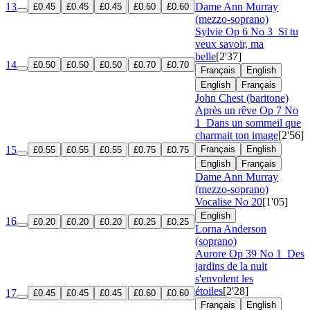
13
Dame Ann Murray
£0.45
£0.45
£0.45
£0.60
£0.60
(mezzo-soprano)
Sylvie
Op 6 No 3
Si tu
veux savoir, ma
belle
[2'37]
14
£0.50
£0.50
£0.50
£0.70
£0.70
Français
English
English
Français
John Chest (baritone)
Après un rêve
Op 7 No
1
Dans un sommeil que
charmait ton image
[2'56]
15
Français
English
£0.55
£0.55
£0.55
£0.75
£0.75
English
Français
Dame Ann Murray
(mezzo-soprano)
Vocalise No 20
[1'05]
English
16
£0.20
£0.20
£0.20
£0.25
£0.25
Lorna Anderson
(soprano)
Aurore
Op 39 No 1
Des
jardins de la nuit
s'envolent les
étoiles
[2'28]
17
£0.45
£0.45
£0.45
£0.60
£0.60
Français
English