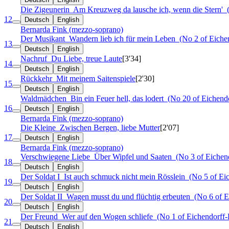
Die Zigeunerin
Am Kreuzweg da lausche ich, wenn die Stern'
(
12
Deutsch
English
Bernarda Fink (mezzo-soprano)
Der Musikant
Wandern lieb ich für mein Leben
(No 2 of Eichen
13
Deutsch
English
Nachruf
Du Liebe, treue Laute
[3'34]
14
Deutsch
English
Rückkehr
Mit meinem Saitenspiele
[2'30]
15
Deutsch
English
Waldmädchen
Bin ein Feuer hell, das lodert
(No 20 of Eichendo
16
Deutsch
English
Bernarda Fink (mezzo-soprano)
Die Kleine
Zwischen Bergen, liebe Mutter
[2'07]
17
Deutsch
English
Bernarda Fink (mezzo-soprano)
Verschwiegene Liebe
Über Wipfel und Saaten
(No 3 of Eichend
18
Deutsch
English
Der Soldat I
Ist auch schmuck nicht mein Rösslein
(No 5 of Eic
19
Deutsch
English
Der Soldat II
Wagen musst du und flüchtig erbeuten
(No 6 of Ei
20
Deutsch
English
Der Freund
Wer auf den Wogen schliefe
(No 1 of Eichendorff-
21
Deutsch
English