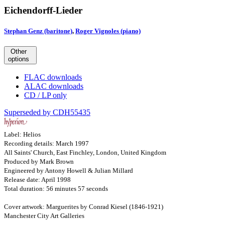
Eichendorff-Lieder
Stephan Genz (baritone)
,
Roger Vignoles (piano)
Other
options
FLAC downloads
ALAC downloads
CD / LP only
Superseded by CDH55435
Label: Helios
Recording details: March 1997
All Saints' Church, East Finchley, London, United Kingdom
Produced by Mark Brown
Engineered by Antony Howell & Julian Millard
Release date: April 1998
Total duration: 56 minutes 57 seconds
Cover artwork: Marguerites by Conrad Kiesel (1846-1921)
Manchester City Art Galleries