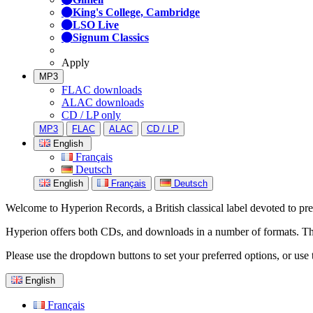
King's College, Cambridge
LSO Live
Signum Classics
Apply
MP3
FLAC downloads
ALAC downloads
CD / LP only
MP3
FLAC
ALAC
CD / LP
English
Français
Deutsch
English
Français
Deutsch
Welcome to Hyperion Records, a British classical label devoted to prese
Hyperion offers both CDs, and downloads in a number of formats. The s
Please use the dropdown buttons to set your preferred options, or use 
English
Français