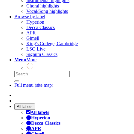
Instrumental highlights
Choral highlights
Vocal/Song highlights
Browse by label
Hyperion
Decca Classics
APR
Gimell
King's College, Cambridge
LSO Live
Signum Classics
Menu
More
Full menu (site map)
All labels
All labels
Hyperion
Decca Classics
APR
Gimell