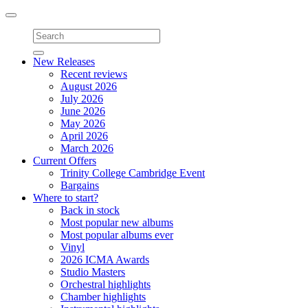
Toggle
navigation
New Releases
Recent reviews
August 2026
July 2026
June 2026
May 2026
April 2026
March 2026
Current Offers
Trinity College Cambridge Event
Bargains
Where to start?
Back in stock
Most popular new albums
Most popular albums ever
Vinyl
2026 ICMA Awards
Studio Masters
Orchestral highlights
Chamber highlights