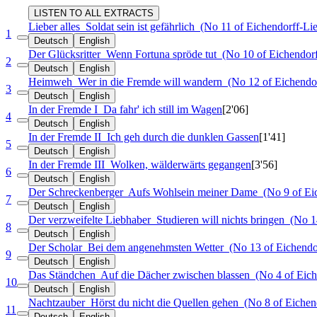
LISTEN TO ALL EXTRACTS
Lieber alles
Soldat sein ist gefährlich
(No 11 of Eichendorff-Lie
1
Deutsch
English
Der Glücksritter
Wenn Fortuna spröde tut
(No 10 of Eichendorf
2
Deutsch
English
Heimweh
Wer in die Fremde will wandern
(No 12 of Eichendor
3
Deutsch
English
In der Fremde I
Da fahr' ich still im Wagen
[2'06]
4
Deutsch
English
In der Fremde II
Ich geh durch die dunklen Gassen
[1'41]
5
Deutsch
English
In der Fremde III
Wolken, wälderwärts gegangen
[3'56]
6
Deutsch
English
Der Schreckenberger
Aufs Wohlsein meiner Dame
(No 9 of Eic
7
Deutsch
English
Der verzweifelte Liebhaber
Studieren will nichts bringen
(No 14
8
Deutsch
English
Der Scholar
Bei dem angenehmsten Wetter
(No 13 of Eichendor
9
Deutsch
English
Das Ständchen
Auf die Dächer zwischen blassen
(No 4 of Eich
10
Deutsch
English
Nachtzauber
Hörst du nicht die Quellen gehen
(No 8 of Eichend
11
Deutsch
English