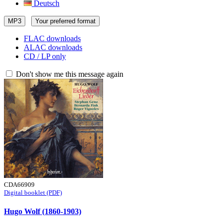
Deutsch
MP3
Your preferred format
FLAC downloads
ALAC downloads
CD / LP only
Don't show me this message again
CDA66909
Digital booklet (PDF)
Hugo Wolf (1860-1903)