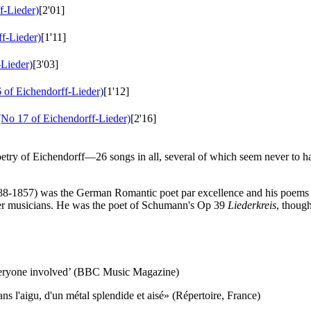
f-Lieder)
[2'01]
f-Lieder)
[1'11]
Lieder)
[3'03]
of Eichendorff-Lieder)
[1'12]
No 17 of Eichendorff-Lieder)
[2'16]
poetry of Eichendorff—26 songs in all, several of which seem never to h
88-1857) was the German Romantic poet par excellence and his poems are
ther musicians. He was the poet of Schumann's Op 39
Liederkreis
, thoug
 everyone involved’ (BBC Music Magazine)
s l'aigu, d'un métal splendide et aisé» (Répertoire, France)