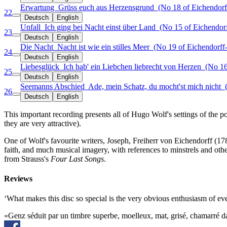
Erwartung
Grüss euch aus Herzensgrund
(No 18 of Eichendorf
22
Deutsch
English
Unfall
Ich ging bei Nacht einst über Land
(No 15 of Eichendorf
23
Deutsch
English
Die Nacht
Nacht ist wie ein stilles Meer
(No 19 of Eichendorff-
24
Deutsch
English
Liebesglück
Ich hab' ein Liebchen liebrecht von Herzen
(No 16 
25
Deutsch
English
Seemanns Abschied
Ade, mein Schatz, du mocht'st mich nicht
(
26
Deutsch
English
This important recording presents all of Hugo Wolf's settings of the 
they are very attractive).
One of Wolf's favourite writers, Joseph, Freiherr von Eichendorff (17
faith, and much musical imagery, with references to minstrels and o
from Strauss's
Four Last Songs
.
Reviews
‘What makes this disc so special is the very obvious enthusiasm of
«Genz séduit par un timbre superbe, moelleux, mat, grisé, chamarré dan