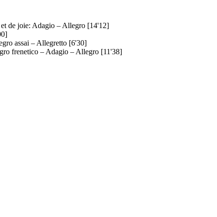
t de joie: Adagio – Allegro [14'12]
00]
gro assai – Allegretto [6'30]
gro frenetico – Adagio – Allegro [11'38]