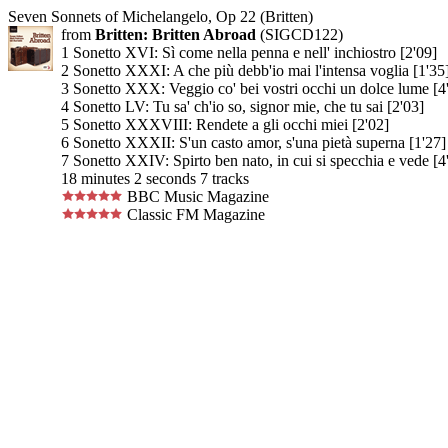
Seven Sonnets of Michelangelo, Op 22 (Britten)
from
Britten: Britten Abroad
(SIGCD122)
1 Sonetto XVI: Sì come nella penna e nell' inchiostro [2'09]
2 Sonetto XXXI: A che più debb'io mai l'intensa voglia [1'35
3 Sonetto XXX: Veggio co' bei vostri occhi un dolce lume [4
4 Sonetto LV: Tu sa' ch'io so, signor mie, che tu sai [2'03]
5 Sonetto XXXVIII: Rendete a gli occhi miei [2'02]
6 Sonetto XXXII: S'un casto amor, s'una pietà superna [1'27]
7 Sonetto XXIV: Spirto ben nato, in cui si specchia e vede [4
18 minutes 2 seconds 7 tracks
BBC Music Magazine
Classic FM Magazine