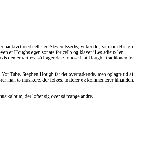
 har lavet med cellisten Steven Isserlis, virker det, som om Hough
ethoven er Houghs egen sonate for cello og klaver ’Les adieux’ en
 den er virtuos, så ligger det virtuose i, at Hough i traditionen fra
 på YouTube. Stephen Hough får det overraskende, men oplagte ud af
ører man to musikere, der følges, imiterer og kommenterer hinanden.
usikalbum, der løfter sig over så mange andre.