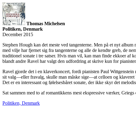
Thomas Michelsen
Politiken, Denmark
December 2015
Stephen Hough kan det meste ved tangenterne. Men på et nyt album me
med vilje har fjernet sig fra tangenterne og alle de kendte greb, de ne
traditionel sonate i tre satser. Hvis man vil, kan man finde ekkoer af 
blandt andre Ravel har valgt den udfordring at skrive kun for pianiste
Ravel gjorde det i en klaverkoncert, fordi pianisten Paul Wittgenste
sit valg—eller fravalg, skulle man måske sige—at celloen og klaveret
Det er en interessant og følelsesbåret sonate, der ikke skyr det melodi
Sat sammen med to af romantikkens mest ekspressive værker, Griegs c
Politiken, Denmark