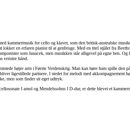
d kammermusik for cello og klaver, som den britisk-australske musiker
mt lokker en erfaren pianist til at genbruge. Med en titel stjålet fra Be
komponister som Janacek, men musikken står alligevel på egne ben. Og hvis
ns venstre hånd.
in mistede højre arm i Første Verdenskrig. Man kan høre ham spille den
 bliver ligestillede partnere. I stedet for melodi med akkompagnement h
ske, men som finder sit eget udtryk.
ellosonate I amol og Mendelssohns I D-dur, er dette blevet et kammerm